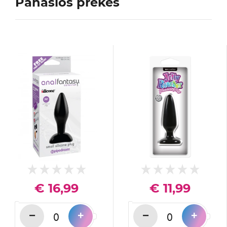
Panašios prekės
€ 16,99
€ 11,99
−
−
+
+