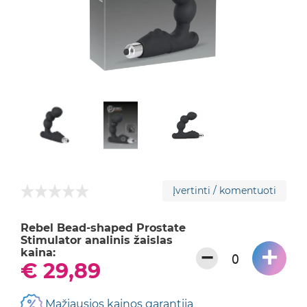
Įvertinti / komentuoti
Rebel Bead-shaped Prostate
Stimulator analinis žaislas
+
−
kaina:
€ 29,89
Mažiausios kainos garantija