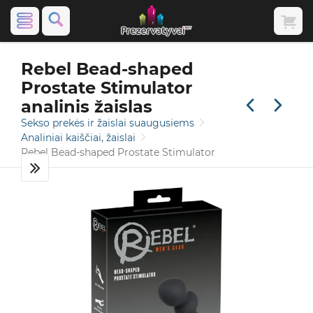
Rebel Bead-shaped
Prostate Stimulator
analinis žaislas
Sekso prekės ir žaislai suaugusiems
Analiniai kaiščiai, žaislai
Rebel Bead-shaped Prostate Stimulator