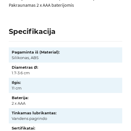
Pakraunamas 2 x AAA baterijomis
Specifikacija
Pagaminta iš (Material):
Silikonas, ABS
Diametras Ø:
1.7-3.6 cm
Ilgis:
11 cm
Baterija:
2 x AAA
Tinkamas lubrikantas:
Vandens pagrindo
Sertifikatai: