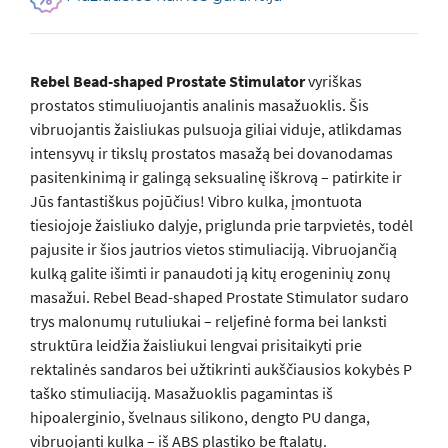
Rebel Bead-shaped Prostate Stimulator
vyriškas
prostatos stimuliuojantis analinis masažuoklis. Šis
vibruojantis žaisliukas pulsuoja giliai viduje, atlikdamas
intensyvų ir tikslų prostatos masažą bei dovanodamas
pasitenkinimą ir galingą seksualinę iškrovą – patirkite ir
Jūs fantastiškus pojūčius! Vibro kulka, įmontuota
tiesiojoje žaisliuko dalyje, priglunda prie tarpvietės, todėl
pajusite ir šios jautrios vietos stimuliaciją. Vibruojančią
kulką galite išimti ir panaudoti ją kitų erogeninių zonų
masažui. Rebel Bead-shaped Prostate Stimulator sudaro
trys malonumų rutuliukai – reljefinė forma bei lanksti
struktūra leidžia žaisliukui lengvai prisitaikyti prie
rektalinės sandaros bei užtikrinti aukščiausios kokybės P
taško stimuliaciją. Masažuoklis pagamintas iš
hipoalerginio, švelnaus silikono, dengto PU danga,
vibruojanti kulka – iš ABS plastiko be ftalatų.