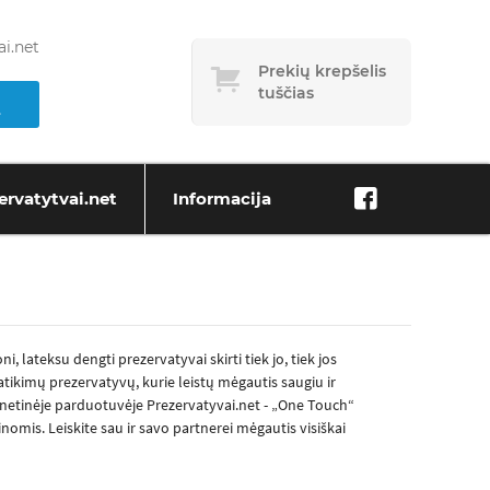
i.net
Prekių krepšelis
tuščias
ervatytvai.net
Informacija
i, lateksu dengti prezervatyvai skirti tiek jo, tiek jos
ikimų prezervatyvų, kurie leistų mėgautis saugiu ir
rnetinėje parduotuvėje Prezervatyvai.net - „One Touch“
omis. Leiskite sau ir savo partnerei mėgautis visiškai