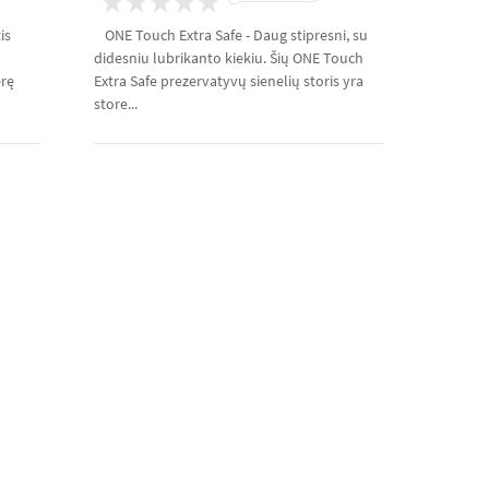
is
ONE Touch Extra Safe - Daug stipresni, su
didesniu lubrikanto kiekiu. Šių ONE Touch
erę
Extra Safe prezervatyvų sienelių storis yra
store...