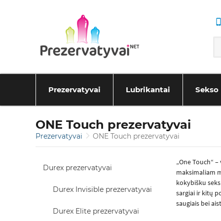
Prezervatyvai
Lubrikantai
Sekso 
ONE Touch prezervatyvai
Prezervatyvai
ONE Touch prezervatyvai
„One Touch“ – vo
Durex prezervatyvai
maksimaliam mal
kokybišku seksu
Durex Invisible prezervatyvai
sargiai ir kitų
saugiais bei aist
Durex Elite prezervatyvai