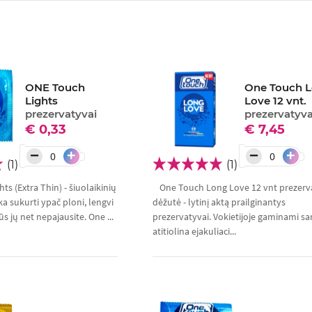
ONE Touch
One Touch 
Lights
Love 12 vnt.
prezervatyvai
prezervatyva
€ 0,33
€ 7,45
−
−
+
+
(1)
(1)
ts (Extra Thin) - šiuolaikinių
One Touch Long Love 12 vnt prezerv
a sukurti ypač ploni, lengvi
dėžutė - lytinį aktą prailginantys
s jų net nepajausite. One ...
prezervatyvai. Vokietijoje gaminami sar
atitiolina ejakuliaci...