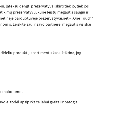
i, lateksu dengti prezervatyvai skirti tiek jo, tiek jos
ikimų prezervatyvų, kurie leistų mėgautis saugiu ir
rnetinėje parduotuvėje prezervatyvai.net - „One Touch“
omis. Leiskite sau ir savo partnerei mėgautis visiškai
i dideliu produktų asortimentu kas užtikrina, jog
iamo malonumo.
je, todėl apsipirksite labai greitai ir patogiai.