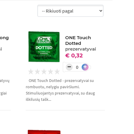
Long
ONE Touch
Dotted
i
prezervatyvai
€ 0,32
−
+
atyvų
ONE Touch Dotted - prezervatyvai su
rombuotu, nelygiu paviršiumi.
giai
Stimuliuojantys prezervatyvai, su daug
iškilusių tašk...