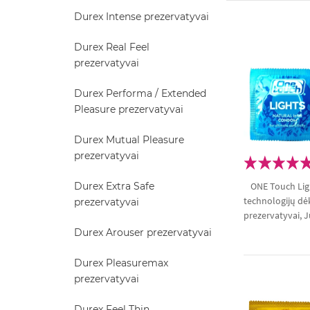
Durex Intense prezervatyvai
Durex Real Feel
prezervatyvai
Durex Performa / Extended
Pleasure prezervatyvai
Durex Mutual Pleasure
prezervatyvai
Durex Extra Safe
ONE Touch Ligh
technologijų dėk
prezervatyvai
prezervatyvai, Jū
Durex Arouser prezervatyvai
Durex Pleasuremax
prezervatyvai
Durex Feel Thin