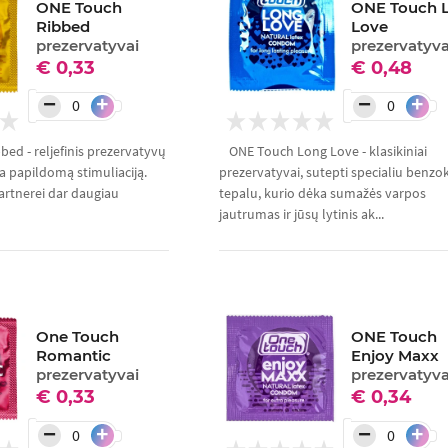
ONE Touch
ONE Touch 
Ribbed
Love
prezervatyvai
prezervatyva
€ 0,33
€ 0,48
−
−
+
+
ed - reljefinis prezervatyvų
ONE Touch Long Love - klasikiniai
ia papildomą stimuliaciją.
prezervatyvai, sutepti specialiu benzo
artnerei dar daugiau
tepalu, kurio dėka sumažės varpos
jautrumas ir jūsų lytinis ak...
One Touch
ONE Touch
Romantic
Enjoy Maxx
prezervatyvai
prezervatyva
€ 0,33
€ 0,34
−
−
+
+