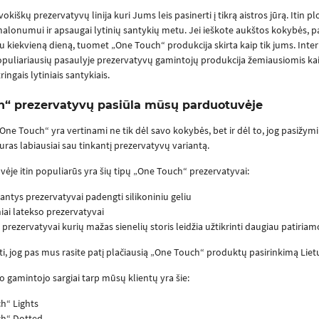
kiškų prezervatyvų linija kuri Jums leis pasinerti į tikrą aistros jūrą. Itin plon
onumui ir apsaugai lytinių santykių metu. Jei ieškote aukštos kokybės, pat
 kiekvieną dieną, tuomet „One Touch“ produkcija skirta kaip tik jums. Inte
 populiariausių pasaulyje prezervatyvų gamintojų produkcija žemiausiomis kain
ringais lytiniais santykiais.
h“ prezervatyvų pasiūla mūsų parduotuvėje
One Touch“ yra vertinami ne tik dėl savo kokybės, bet ir dėl to, jog pasižym
suras labiausiai sau tinkantį prezervatyvų variantą.
je itin populiarūs yra šių tipų „One Touch“ prezervatyvai:
antys prezervatyvai padengti silikoniniu geliu
iai latekso prezervatyvai
 prezervatyvai kurių mažas sienelių storis leidžia užtikrinti daugiau patir
ti, jog pas mus rasite patį plačiausią „One Touch“ produktų pasirinkimą Lietuvo
io gamintojo sargiai tarp mūsų klientų yra šie:
h“ Lights
h“ Dotted