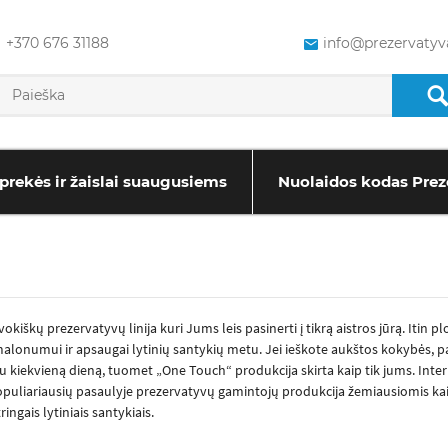
+370 676 31188
info@prezervatyva
prekės ir žaislai suaugusiems
Nuolaidos kodas Prez
kiškų prezervatyvų linija kuri Jums leis pasinerti į tikrą aistros jūrą. Itin plon
onumui ir apsaugai lytinių santykių metu. Jei ieškote aukštos kokybės, pat
 kiekvieną dieną, tuomet „One Touch“ produkcija skirta kaip tik jums. Inte
 populiariausių pasaulyje prezervatyvų gamintojų produkcija žemiausiomis kain
ringais lytiniais santykiais.