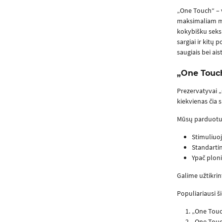
„One Touch“ – vo
maksimaliam mal
kokybišku seksu
sargiai ir kitų
saugiais bei aist
„One Touc
Prezervatyvai „
kiekvienas čia 
Mūsų parduotuvė
Stimuliuoj
Standartin
Ypač ploni
Galime užtikrin
Populiariausi š
„One Touc
„One Touc