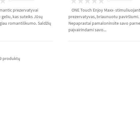
antic prezervatyvai
ONE Touch Enjoy Maxx- stimuliuojant
 geliu, kas suteiks Jūsų
prezervatyvas, briaunuotu paviršiumi.
giau romantiškumo. Saldžių
Nepaprastai pamaloninsite savo parn
paįvairindami savo...
 9 produktų