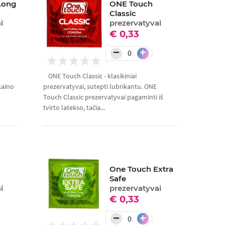
Long
ONE Touch
Classic
i
prezervatyvai
€ 0,33
−
+
ONE Touch Classic - klasikiniai
kaino
prezervatyvai, sutepti lubrikantu. ONE
Touch Classic prezervatyvai pagaminti iš
tvirto latekso, tačia...
One Touch Extra
Safe
i
prezervatyvai
€ 0,33
−
+