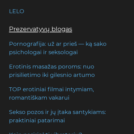
LELO
Prezervatyvų blogas
Pornografija: už ar prieš — ką sako
psichologai ir seksologai
Erotinis masažas poroms: nuo
prisilietimo iki gilesnio artumo
TOP erotiniai filmai intymiam,
romantiškam vakarui
Sekso pozos ir jų įtaka santykiams:
praktiniai patarimai