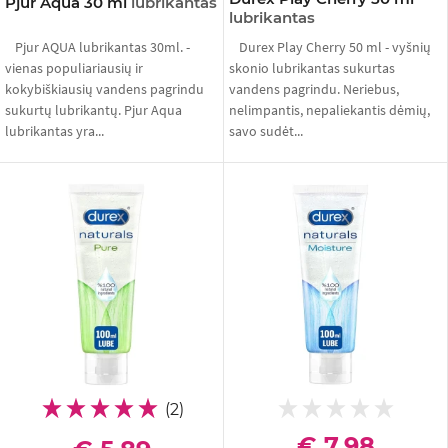
Pjur Aqua 30 ml
lubrikantas
lubrikantas
Pjur AQUA lubrikantas 30ml. -
Durex Play Cherry 50 ml - vyšnių
vienas populiariausių ir
skonio lubrikantas sukurtas
kokybiškiausių vandens pagrindu
vandens pagrindu. Neriebus,
sukurtų lubrikantų. Pjur Aqua
nelimpantis, nepaliekantis dėmių,
lubrikantas yra...
savo sudėt...
(2)
€ 7,98