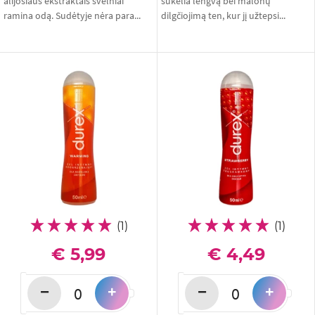
alijošiaus ekstraktais švelniai
sukelia lengvą bei malonų
ramina odą. Sudėtyje nėra para...
dilgčiojimą ten, kur jį užtepsi...
(1)
(1)
€ 5,99
€ 4,49
−
−
+
+