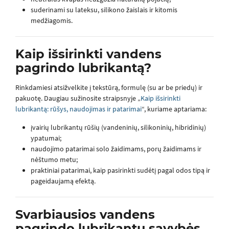
suderinami su lateksu, silikono žaislais ir kitomis
medžiagomis.
Kaip išsirinkti vandens
pagrindo lubrikantą?
Rinkdamiesi atsižvelkite į tekstūrą, formulę (su ar be priedų) ir
pakuotę. Daugiau sužinosite straipsnyje „
Kaip išsirinkti
lubrikantą: rūšys, naudojimas ir patarimai
“, kuriame aptariama:
įvairių lubrikantų rūšių (vandeninių, silikoninių, hibridinių)
ypatumai;
naudojimo patarimai solo žaidimams, porų žaidimams ir
nėštumo metu;
praktiniai patarimai, kaip pasirinkti sudėtį pagal odos tipą ir
pageidaujamą efektą.
Svarbiausios vandens
pagrindo lubrikantų savybės