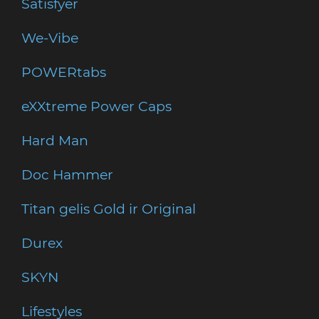
Satisfyer
We-Vibe
POWERtabs
eXXtreme Power Caps
Hard Man
Doc Hammer
Titan gelis Gold ir Original
Durex
SKYN
Lifestyles