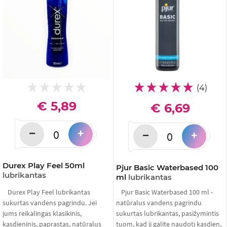
(4)
€ 5,89
€ 6,69
−
+
−
+
Durex Play Feel 50ml
Pjur Basic Waterbased 100
lubrikantas
ml
lubrikantas
Durex Play Feel lubrikantas
Pjur Basic Waterbased 100 ml -
sukurtas vandens pagrindu. Jei
natūralus vandens pagrindu
jums reikalingas klasikinis,
sukurtas lubrikantas, pasižymintis
kasdieninis, paprastas, natūralus
tuom, kad jį galitę naudotį kasdien,