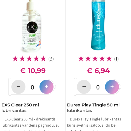
(3)
(1)
€ 10,99
€ 6,94
−
−
+
+
EXS Clear 250 ml
Durex Play Tingle 50 ml
lubrikantas
lubrikantas
EXS Clear 250 ml - drėkinantis
Durex Play Tingle lubrikantas
lubrikantas vandens pagrindu, su
kuris švelniai šaldo, šildo bei