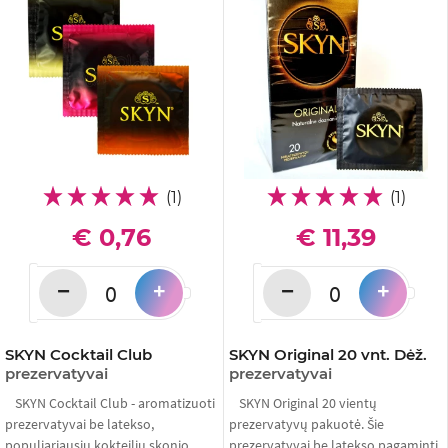
(1)
(1)
€ 0,76
€ 11,39
−
−
+
+
SKYN Cocktail Club
SKYN Original 20 vnt. Dėž.
prezervatyvai
prezervatyvai
SKYN Cocktail Club - aromatizuoti
SKYN Original 20 vientų
prezervatyvai be latekso,
prezervatyvų pakuotė. Šie
populiariausių kokteilių skonio.
prezervatyvai be latekso pagaminti