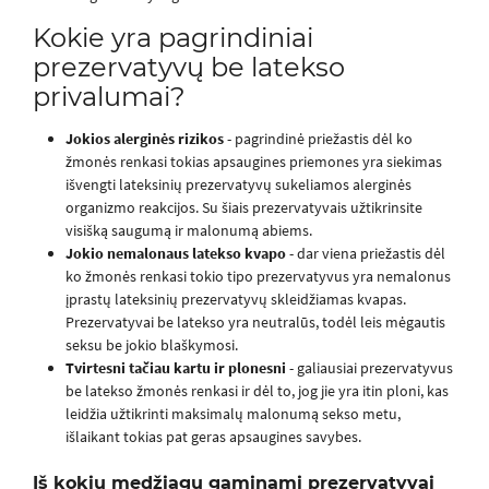
Kokie yra pagrindiniai
prezervatyvų be latekso
privalumai?
Jokios alerginės rizikos
- pagrindinė priežastis dėl ko
žmonės renkasi tokias apsaugines priemones yra siekimas
išvengti lateksinių prezervatyvų sukeliamos alerginės
organizmo reakcijos. Su šiais prezervatyvais užtikrinsite
visišką saugumą ir malonumą abiems.
Jokio nemalonaus latekso kvapo
- dar viena priežastis dėl
ko žmonės renkasi tokio tipo prezervatyvus yra nemalonus
įprastų lateksinių prezervatyvų skleidžiamas kvapas.
Prezervatyvai be latekso yra neutralūs, todėl leis mėgautis
seksu be jokio blaškymosi.
Tvirtesni tačiau kartu ir plonesni
- galiausiai prezervatyvus
be latekso žmonės renkasi ir dėl to, jog jie yra itin ploni, kas
leidžia užtikrinti maksimalų malonumą sekso metu,
išlaikant tokias pat geras apsaugines savybes.
Iš kokių medžiagų gaminami prezervatyvai