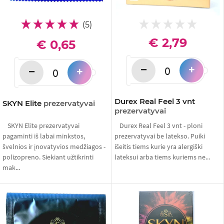
(5)
€ 2,79
€ 0,65
−
+
−
+
Durex Real Feel 3 vnt
SKYN Elite
prezervatyvai
prezervatyvai
SKYN Elite prezervatyvai
Durex Real Feel 3 vnt - ploni
pagaminti iš labai minkstos,
prezervatyvai be latekso. Puiki
švelnios ir įnovatyvios medžiagos -
išeitis tiems kurie yra alergiški
polizopreno. Siekiant užtikrinti
lateksui arba tiems kuriems ne...
mak...