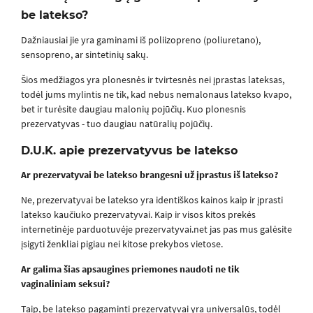
be latekso?
Dažniausiai jie yra gaminami iš poliizopreno (poliuretano),
sensopreno, ar sintetinių sakų.
Šios medžiagos yra plonesnės ir tvirtesnės nei įprastas lateksas,
todėl jums mylintis ne tik, kad nebus nemalonaus latekso kvapo,
bet ir turėsite daugiau malonių pojūčių. Kuo plonesnis
prezervatyvas - tuo daugiau natūralių pojūčių.
D.U.K. apie prezervatyvus be latekso
Ar prezervatyvai be latekso brangesni už įprastus iš latekso?
Ne, prezervatyvai be latekso yra identiškos kainos kaip ir įprasti
latekso kaučiuko prezervatyvai. Kaip ir visos kitos prekės
internetinėje parduotuvėje prezervatyvai.net jas pas mus galėsite
įsigyti ženkliai pigiau nei kitose prekybos vietose.
Ar galima šias apsaugines priemones naudoti ne tik
vaginaliniam seksui?
Taip, be latekso pagaminti prezervatyvai yra universalūs, todėl