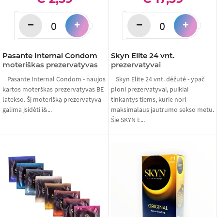
−
−
+
+
Pasante Internal Condom
Skyn Elite 24 vnt.
moteriškas prezervatyvas
prezervatyvai
Pasante Internal Condom - naujos
Skyn Elite 24 vnt. dėžutė - ypač
kartos moterškas prezervatyvas BE
ploni prezervatyvai, puikiai
latekso. Šį moterišką prezervatyvą
tinkantys tiems, kurie nori
galima įsidėti i&...
maksimalaus jautrumo sekso metu.
Šie SKYN E...