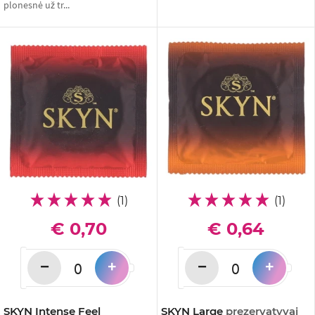
plonesnė už tr...
(1)
(1)
€ 0,70
€ 0,64
−
−
+
+
SKYN Intense Feel
SKYN Large
prezervatyvai