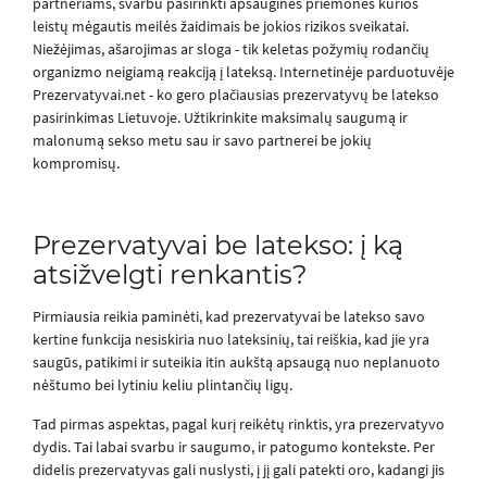
partneriams, svarbu pasirinkti apsaugines priemones kurios
leistų mėgautis meilės žaidimais be jokios rizikos sveikatai.
Niežėjimas, ašarojimas ar sloga - tik keletas požymių rodančių
organizmo neigiamą reakciją į lateksą. Internetinėje parduotuvėje
Prezervatyvai.net - ko gero plačiausias prezervatyvų be latekso
pasirinkimas Lietuvoje. Užtikrinkite maksimalų saugumą ir
malonumą sekso metu sau ir savo partnerei be jokių
kompromisų.
Prezervatyvai be latekso: į ką
atsižvelgti renkantis?
Pirmiausia reikia paminėti, kad prezervatyvai be latekso savo
kertine funkcija nesiskiria nuo lateksinių, tai reiškia, kad jie yra
saugūs, patikimi ir suteikia itin aukštą apsaugą nuo neplanuoto
nėštumo bei lytiniu keliu plintančių ligų.
Tad pirmas aspektas, pagal kurį reikėtų rinktis, yra prezervatyvo
dydis. Tai labai svarbu ir saugumo, ir patogumo kontekste. Per
didelis prezervatyvas gali nuslysti, į jį gali patekti oro, kadangi jis