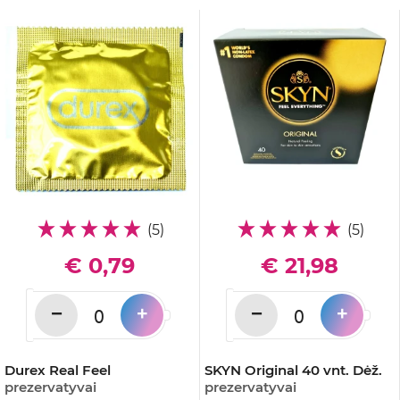
(5)
(5)
€ 0,79
€ 21,98
−
−
+
+
Durex Real Feel
SKYN Original 40 vnt. Dėž.
prezervatyvai
prezervatyvai