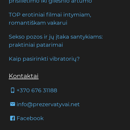
prisilietimo iki gilesnio artumo
TOP erotiniai filmai intymiam,
romantiškam vakarui
Sekso pozos ir jų įtaka santykiams:
praktiniai patarimai
Kaip pasirinkti vibratorių?
Kontaktai
+370 676 31188
info@prezervatyvai.net
Facebook