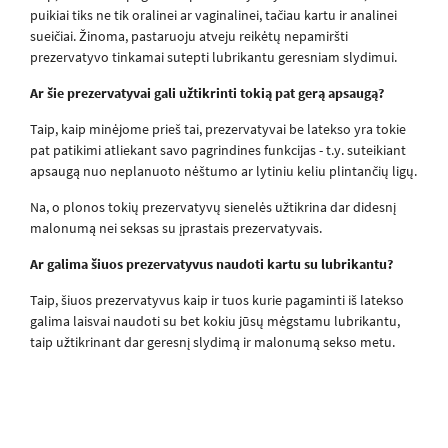
puikiai tiks ne tik oralinei ar vaginalinei, tačiau kartu ir analinei
sueičiai. Žinoma, pastaruoju atveju reikėtų nepamiršti
prezervatyvo tinkamai sutepti lubrikantu geresniam slydimui.
Ar šie prezervatyvai gali užtikrinti tokią pat gerą apsaugą?
Taip, kaip minėjome prieš tai, prezervatyvai be latekso yra tokie
pat patikimi atliekant savo pagrindines funkcijas - t.y. suteikiant
apsaugą nuo neplanuoto nėštumo ar lytiniu keliu plintančių ligų.
Na, o plonos tokių prezervatyvų sienelės užtikrina dar didesnį
malonumą nei seksas su įprastais prezervatyvais.
Ar galima šiuos prezervatyvus naudoti kartu su lubrikantu?
Taip, šiuos prezervatyvus kaip ir tuos kurie pagaminti iš latekso
galima laisvai naudoti su bet kokiu jūsų mėgstamu lubrikantu,
taip užtikrinant dar geresnį slydimą ir malonumą sekso metu.