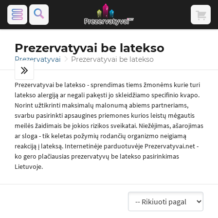
Prezervatyvai be latekso
Prezervatyvai
Prezervatyvai be latekso
Prezervatyvai be latekso - sprendimas tiems žmonėms kurie turi
latekso alergiją ar negali pakęsti jo skleidžiamo specifinio kvapo.
Norint užtikrinti maksimalų malonumą abiems partneriams,
svarbu pasirinkti apsaugines priemones kurios leistų mėgautis
meilės žaidimais be jokios rizikos sveikatai. Niežėjimas, ašarojimas
ar sloga - tik keletas požymių rodančių organizmo neigiamą
reakciją į lateksą. Internetinėje parduotuvėje Prezervatyvai.net -
ko gero plačiausias prezervatyvų be latekso pasirinkimas
Lietuvoje.