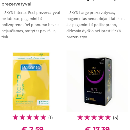
prezervatyvai
SKYN Intense Feel prezervatyvai
SKYN Large prezervatyvas,
be latekso, pagaminti iš
pagamintas nenaudojant latekso.
polizopreno. Dėl plonumo beveik
Jie pagaminti iš poliizopreno,
nejaučiamas, rantytas paviršius,
didesnio dydžio nei įprasti SKYN
tink...
prezervatyv...
(1)
(3)
€ 2,59
€ 17,39