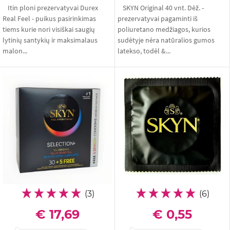
Itin ploni prezervatyvai Durex
SKYN Original 40 vnt. Dėž. -
Real Feel - puikus pasirinkimas
prezervatyvai pagaminti iš
tiems kurie nori visiškai saugių
poliuretano medžiagos, kurios
lytinių santykių ir maksimalaus
sudėtyje nėra natūralios gumos
malon...
latekso, todėl &...
(3)
(6)
€ 17,69
€ 0,55