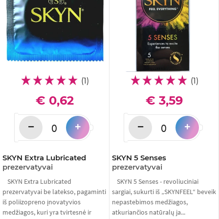
(1)
(1)
€ 0,62
€ 3,59
−
−
+
+
SKYN Extra Lubricated
SKYN 5 Senses
prezervatyvai
prezervatyvai
SKYN Extra Lubricated
SKYN 5 Senses - revoliuciniai
prezervatyvai be latekso, pagaminti
sargiai, sukurti iš „SKYNFEEL“ beveik
iš poliizopreno įnovatyvios
nepastebimos medžiagos,
medžiagos, kuri yra tvirtesnė ir
atkuriančios natūralų ja...