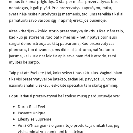
nebus tinkamai prigludęs. O štai per mažas prezervatyvas bus ir
nepatogus, ir gali plyšti. Prie prezervatyvų aprašymų mūsų
svetainėje rasite nurodytus jų matmenis, tad jums tereikia tiksliai
pamatuoti savo varpos ilgį ir apimtį erekcijos būsenoje.
Kitas kriterijus – kokio storio prezervatyvą rinktis. Tikrai nėra taip,
kad kuo jis storesnis, tuo patikimesnis – net ir patys ploniausi
sargiai demonstruoja aukštą patvarumą. Kuo prezervatyvas
plonesnis, tuo dovanos jums didesnį jautrumą, natūralumo
jausmą, kai kurie net leidžia apie save pamiršti ir atrodo, tarsi
mylitės be sargio.
Taip pat atsižvelkite į tai, koks sekso tipas aktualus. Vaginaliniam
tiks visi prezervatyvai be latekso, tačiau jei, pavyzdžiui, norite
užsiimti analiniu seksu, ieškokite specialiai tam skirtų gaminių.
Populiariausi prezervatyvai be latekso mūsų parduotuvėje yra:
Durex Real Feel
Pasante Unique
Lifestyles Supreme
Visi SKYN sargiai - šio gamintojo produkcija unikali tuo, jog
visi gaminiai yra gaminami be latekso.