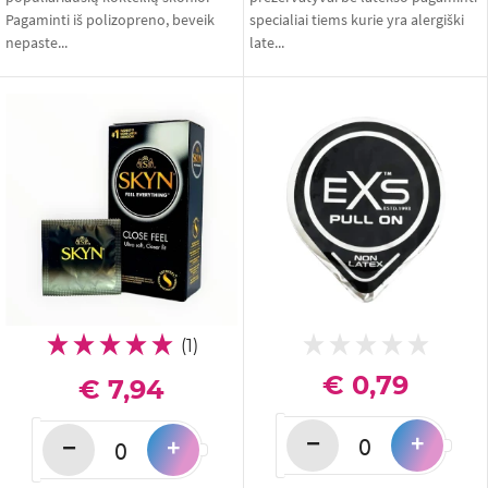
Pagaminti iš polizopreno, beveik
specialiai tiems kurie yra alergiški
nepaste...
late...
(1)
€ 0,79
€ 7,94
−
+
−
+