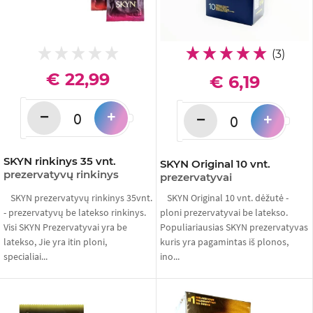
(3)
€ 22,99
€ 6,19
−
+
−
+
SKYN rinkinys 35 vnt.
SKYN Original 10 vnt.
prezervatyvų rinkinys
prezervatyvai
SKYN prezervatyvų rinkinys 35vnt.
SKYN Original 10 vnt. dėžutė -
- prezervatyvų be latekso rinkinys.
ploni prezervatyvai be latekso.
Visi SKYN Prezervatyvai yra be
Populiariausias SKYN prezervatyvas
latekso, Jie yra itin ploni,
kuris yra pagamintas iš plonos,
specialiai...
ino...