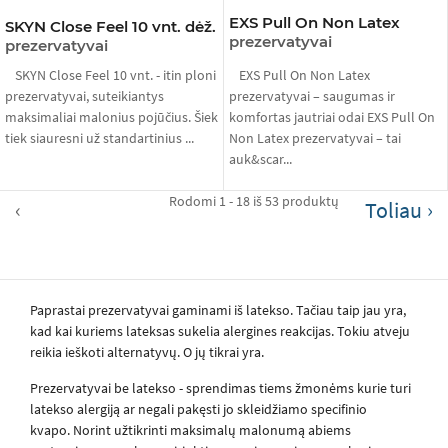
EXS Pull On Non Latex
SKYN Close Feel 10 vnt. dėž.
prezervatyvai
prezervatyvai
SKYN Close Feel 10 vnt. - itin ploni
EXS Pull On Non Latex
prezervatyvai, suteikiantys
prezervatyvai – saugumas ir
maksimaliai malonius pojūčius. Šiek
komfortas jautriai odai EXS Pull On
tiek siauresni už standartinius ...
Non Latex prezervatyvai – tai
auk&scar...
Rodomi 1 - 18 iš 53 produktų
‹
›
Paprastai prezervatyvai gaminami iš latekso. Tačiau taip jau yra,
kad kai kuriems lateksas sukelia alergines reakcijas. Tokiu atveju
reikia ieškoti alternatyvų. O jų tikrai yra.
Prezervatyvai be latekso - sprendimas tiems žmonėms kurie turi
latekso alergiją ar negali pakęsti jo skleidžiamo specifinio
kvapo. Norint užtikrinti maksimalų malonumą abiems