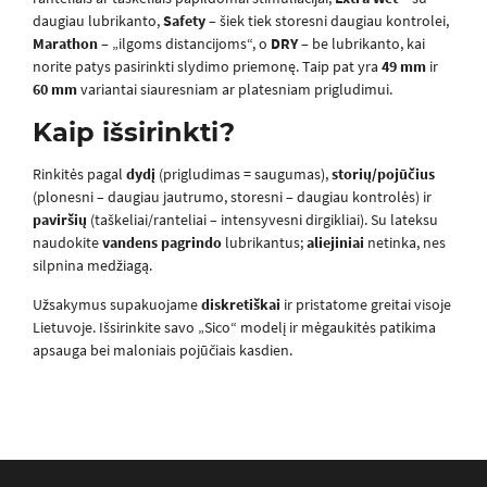
daugiau lubrikanto,
Safety
– šiek tiek storesni daugiau kontrolei,
Marathon
– „ilgoms distancijoms“, o
DRY
– be lubrikanto, kai
norite patys pasirinkti slydimo priemonę. Taip pat yra
49 mm
ir
60 mm
variantai siauresniam ar platesniam prigludimui.
Kaip išsirinkti?
Rinkitės pagal
dydį
(prigludimas = saugumas),
storių/pojūčius
(plonesni – daugiau jautrumo, storesni – daugiau kontrolės) ir
paviršių
(taškeliai/ranteliai – intensyvesni dirgikliai). Su lateksu
naudokite
vandens pagrindo
lubrikantus;
aliejiniai
netinka, nes
silpnina medžiagą.
Užsakymus supakuojame
diskretiškai
ir pristatome greitai visoje
Lietuvoje. Išsirinkite savo „Sico“ modelį ir mėgaukitės patikima
apsauga bei maloniais pojūčiais kasdien.