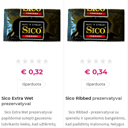
€ 0,32
€ 0,34
Išparduota
Išparduota
Sico Extra Wet
Sico Ribbed
prezervatyvai
prezervatyvai
Sico Extra Wet prezervatyvai
Sico Ribbed - prezervatyvai su
papildomai sutepti gausesniu
speneliu ir speceliomis bangelėmis,
lubrikanto kiekiu, kad užtikrintų
kad padidintų malonumą. Nelygus