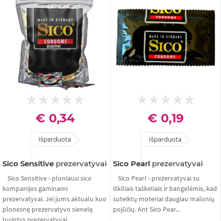
€ 0,34
€ 0,19
Išparduota
Išparduota
Sico Sensitive
prezervatyvai
Sico Pearl
prezervatyvai
Sico Sensitive - ploniausi sico
Sico Pearl - prezervatyvai su
kompanijos gaminami
iškiliais taškeliais ir bangelėmis, kad
prezervatyvai. Jei jums aktualu kuo
suteiktų moteriai daugiau malonių
plonesnę prezervatyvo sienelę
pojūčių. Ant Sico Pear...
turintys prezervatyvai...