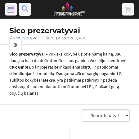
Sico prezervatyvai
Prezervatyvai
Sico prezervatyvai
Sico prezervatyvai
– vokiška kokybė už prieinamą kainą. Jau
daugiau kaip du dešimtmečius juos gamina Vokietijos bendrovė
CPR GmbH
, o linijoje rasite ir kasdienai skirtų, ir papildomai
stimuliuojančių modelių. Dauguma „Sico“ sargių pagaminti iš
aukštos kokybės
latekso
, yra patikimai patikrinti ir padeda
apsisaugoti nuo neplanuoto nėštumo bei LPI, išlaikant gerą
pojūčių balansą.