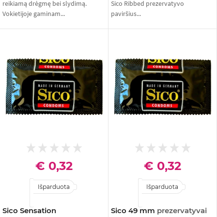
reikiamą drėgmę bei slydimą.
Sico Ribbed prezervatyvo
Vokietijoje gaminam...
paviršius...
€ 0,32
€ 0,32
Išparduota
Išparduota
Sico Sensation
Sico 49 mm
prezervatyvai