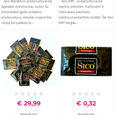
Sico Marathon prezervatyvai tai
Sico DRY - prezervatyvai be
ilgalaikis malonumas Jums! Su
tepimo plėvelės. Gaminami iš
benzokaino geliu suteptos
natūralaus kaučiuko
prezervatyvų sienelės nujautrina
latekso,standartinio dydžio. Šie Sico
varpą bei padeda ju...
DRY sargiai...
€ 29,99
€ 0,32
Išparduota
Išparduota