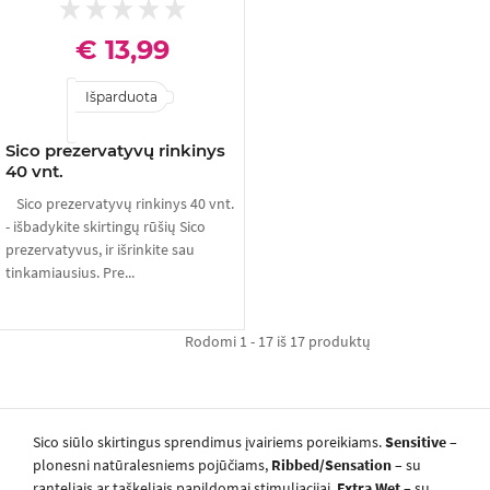
€ 13,99
Išparduota
Sico prezervatyvų rinkinys
40 vnt.
Sico prezervatyvų rinkinys 40 vnt.
- išbadykite skirtingų rūšių Sico
prezervatyvus, ir išrinkite sau
tinkamiausius. Pre...
Rodomi 1 - 17 iš 17 produktų
Sico siūlo skirtingus sprendimus įvairiems poreikiams.
Sensitive
–
plonesni natūralesniems pojūčiams,
Ribbed/Sensation
– su
ranteliais ar taškeliais papildomai stimuliacijai,
Extra Wet
– su