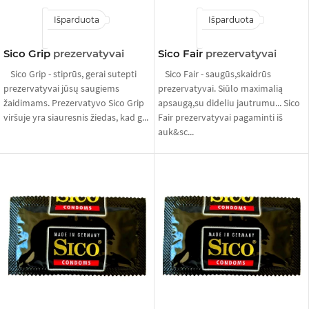
Išparduota
Išparduota
Sico Grip
prezervatyvai
Sico Fair
prezervatyvai
Sico Grip - stiprūs, gerai sutepti
Sico Fair - saugūs,skaidrūs
prezervatyvai jūsų saugiems
prezervatyvai. Siūlo maximalią
žaidimams. Prezervatyvo Sico Grip
apsaugą,su dideliu jautrumu... Sico
viršuje yra siauresnis žiedas, kad g...
Fair prezervatyvai pagaminti iš
auk&sc...