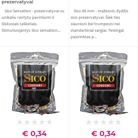
prezervatyvai
Sico Sensation - prezervatyvai su
Sico 49 mm - mažesnio dydžio
unikaliu rantytu paviršiumi ir
sico prezervatyvai. Šiek ties
iškilusiais taškeliais.
siauresni bei trumpesni nei
Stimuliuojantys Sico sensation...
standartiniai sargiai. Teisingai
pasirinktas p...
€ 0,34
€ 0,34