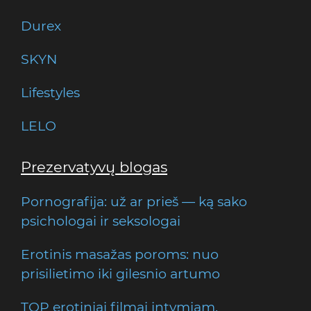
Durex
SKYN
Lifestyles
LELO
Prezervatyvų blogas
Pornografija: už ar prieš — ką sako
psichologai ir seksologai
Erotinis masažas poroms: nuo
prisilietimo iki gilesnio artumo
TOP erotiniai filmai intymiam,