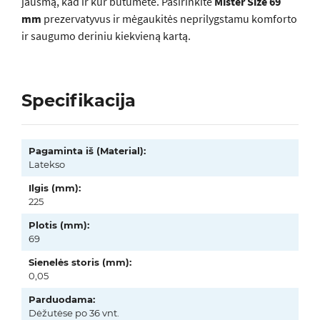
jausmą, kad ir kur būtumėte. Pasirinkite
Mister Size 69
mm
prezervatyvus ir mėgaukitės neprilygstamu komforto
ir saugumo deriniu kiekvieną kartą.
Specifikacija
Pagaminta iš (Material):
Latekso
Ilgis (mm):
225
Plotis (mm):
69
Sienelės storis (mm):
0,05
Parduodama:
Dėžutėse po 36 vnt.