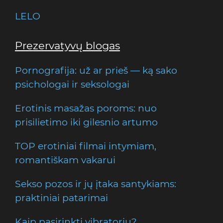
LELO
Prezervatyvų blogas
Pornografija: už ar prieš — ką sako
psichologai ir seksologai
Erotinis masažas poroms: nuo
prisilietimo iki gilesnio artumo
TOP erotiniai filmai intymiam,
romantiškam vakarui
Sekso pozos ir jų įtaka santykiams:
praktiniai patarimai
Kaip pasirinkti vibratorių?