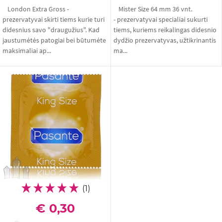
London Extra Gross -
Mister Size 64 mm 36 vnt.
prezervatyvai skirti tiems kurie turi
- prezervatyvai specialiai sukurti
didesnius savo "draugužius". Kad
tiems, kuriems reikalingas didesnio
jaustumėtės patogiai bei būtumėte
dydžio prezervatyvas, užtikrinantis
maksimaliai ap...
ma...
(1)
€ 0,30