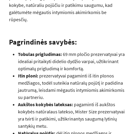
kokybe, natūraliu pojūčiu ir patikimu saugumu, kad
galėtumėte mėgautis intymiomis akimirkomis be
rūpesčių.
Pagrindinės savybės:
Tobulas prigludimas:
69 mm pločio prezervatyvai yra
idealiai pritaikyti didelio dydžio varpai, užtikrinant
optimalų prigludimą ir komfortą.
Itin ploni:
prezervatyvai pagaminti iš itin plonos
medžiagos, todėl suteikia natūralų pojūtį ir padidina
jautrumą, leisdami mėgautis intymiomis akimirkomis
su partneriu.
Aukštos kokybės lateksas:
pagaminti iš aukštos
kokybės natūralaus latekso, Mister Size prezervatyvai
yra tvirti ir patikimi, užtikrinantys saugumą lytinių
santykių metu.
Natūralus pojūtis:
dėl itin plonos medžiagos ir