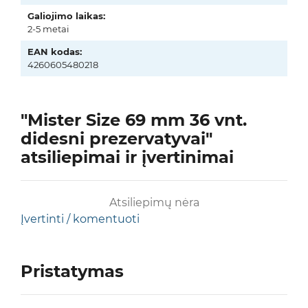
Galiojimo laikas:
2-5 metai
EAN kodas:
4260605480218
"Mister Size 69 mm 36 vnt.
didesni prezervatyvai"
atsiliepimai ir įvertinimai
Atsiliepimų nėra
Įvertinti / komentuoti
Pristatymas