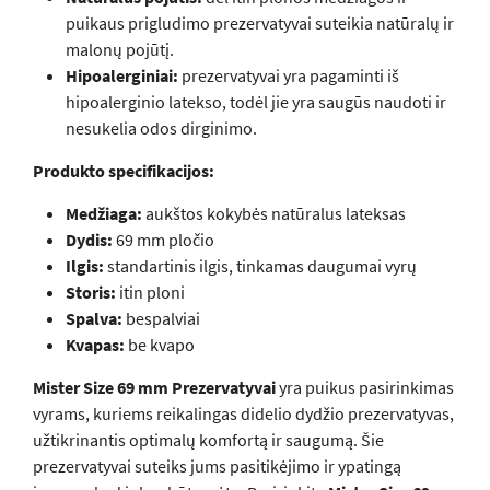
puikaus prigludimo prezervatyvai suteikia natūralų ir
malonų pojūtį.
Hipoalerginiai:
prezervatyvai yra pagaminti iš
hipoalerginio latekso, todėl jie yra saugūs naudoti ir
nesukelia odos dirginimo.
Produkto specifikacijos:
Medžiaga:
aukštos kokybės natūralus lateksas
Dydis:
69 mm pločio
Ilgis:
standartinis ilgis, tinkamas daugumai vyrų
Storis:
itin ploni
Spalva:
bespalviai
Kvapas:
be kvapo
Mister Size 69 mm Prezervatyvai
yra puikus pasirinkimas
vyrams, kuriems reikalingas didelio dydžio prezervatyvas,
užtikrinantis optimalų komfortą ir saugumą. Šie
prezervatyvai suteiks jums pasitikėjimo ir ypatingą