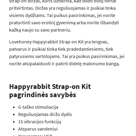
strap-on diržas, kuris užtikrina, kad dildo būtų tvirtai
pritvirtintas. Diržas yra reguliuojamas ir puikiai tinka
visiems dydžiams. Tai puikus pasirinkimas, jei norite
praturtinti savo erotinį gyvenimą arba norite išbandyti
kažką naujo su savo partneriu.
Lovehoney Happyrabbit Strap-on Kit yra lengvas,
patvarus ir puikiai tinka tiek pradedantiesiems, tiek
patyrusiems vartotojams. Tai yra puikus pasirinkimas, jei
norite atsipalaiduoti ir patirti didelę malonumo bangą.
Happyrabbit Strap-on Kit
pagrindinės savybės
G-taško stimuliacija
Reguliuojamas diržo dydis
15 vibracijos funkcijų
Atsparus vandeniui