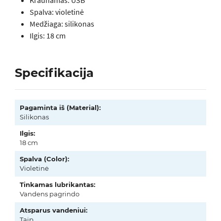
Kraunamas: USB
Spalva: violetinė
Medžiaga: silikonas
Ilgis: 18 cm
Specifikacija
Pagaminta iš (Material):
Silikonas
Ilgis:
18 cm
Spalva (Color):
Violetinė
Tinkamas lubrikantas:
Vandens pagrindo
Atsparus vandeniui:
Taip