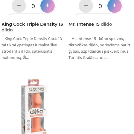
−
−
+
+
King Cock Triple Density 13
Mr. Intense 15
dildo
dildo
King Cock Triple Density Cock 13 –
Mr. Intense 15 - kūno spalvos,
tai tikrai ypatingas ir realistiškai
tikroviškas dildo, norinčioms patirti
atrodantis dildo, suteikiantis
gylius, užpildančius įsiskverbimus.
malonumą. Ši...
Turintis išrai&scaron...