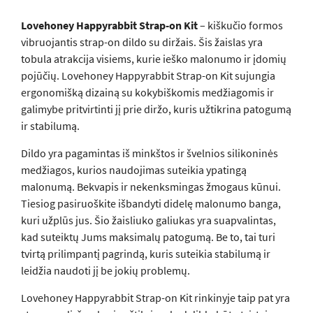
Lovehoney Happyrabbit Strap-on Kit
– kiškučio formos
vibruojantis strap-on dildo su diržais. Šis žaislas yra
tobula atrakcija visiems, kurie ieško malonumo ir įdomių
pojūčių. Lovehoney Happyrabbit Strap-on Kit sujungia
ergonomišką dizainą su kokybiškomis medžiagomis ir
galimybe pritvirtinti jį prie diržo, kuris užtikrina patogumą
ir stabilumą.
Dildo yra pagamintas iš minkštos ir švelnios silikoninės
medžiagos, kurios naudojimas suteikia ypatingą
malonumą. Bekvapis ir nekenksmingas žmogaus kūnui.
Tiesiog pasiruoškite išbandyti didelę malonumo banga,
kuri užplūs jus. Šio žaisliuko galiukas yra suapvalintas,
kad suteiktų Jums maksimalų patogumą. Be to, tai turi
tvirtą prilimpantį pagrindą, kuris suteikia stabilumą ir
leidžia naudoti jį be jokių problemų.
Lovehoney Happyrabbit Strap-on Kit rinkinyje taip pat yra