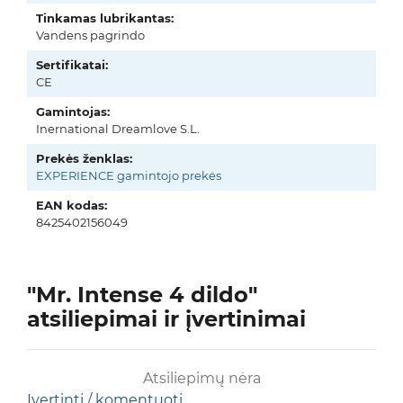
Tinkamas lubrikantas:
Vandens pagrindo
Sertifikatai:
CE
Gamintojas:
Inernational Dreamlove S.L.
Prekės ženklas:
EXPERIENCE gamintojo prekės
EAN kodas:
8425402156049
"Mr. Intense 4 dildo"
atsiliepimai ir įvertinimai
Atsiliepimų nėra
Įvertinti / komentuoti