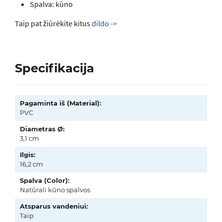
Spalva: kūno
Taip pat žiūrėkite kitus
dildo ->
Specifikacija
Pagaminta iš (Material):
PVC
Diametras Ø:
3,1 cm
Ilgis:
16,2 cm
Spalva (Color):
Natūrali kūno spalvos
Atsparus vandeniui:
Taip