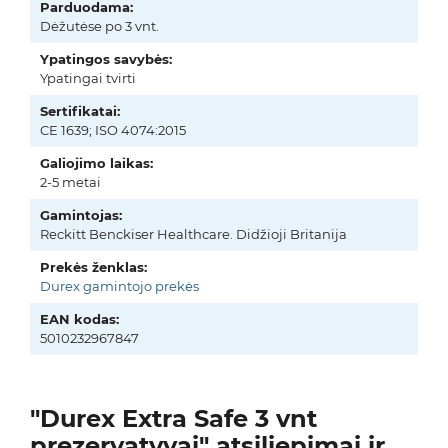
Parduodama:
Dėžutėse po 3 vnt.
Ypatingos savybės:
Ypatingai tvirti
Sertifikatai:
CE 1639; ISO 4074:2015
Galiojimo laikas:
2-5 metai
Gamintojas:
Reckitt Benckiser Healthcare. Didžioji Britanija
Prekės ženklas:
Durex gamintojo prekės
EAN kodas:
5010232967847
"Durex Extra Safe 3 vnt
prezervatyvai" atsiliepimai ir