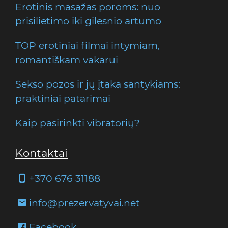
Erotinis masažas poroms: nuo
prisilietimo iki gilesnio artumo
TOP erotiniai filmai intymiam,
romantiškam vakarui
Sekso pozos ir jų įtaka santykiams:
praktiniai patarimai
Kaip pasirinkti vibratorių?
Kontaktai
+370 676 31188
info@prezervatyvai.net
Facebook