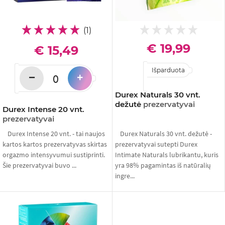
(1)
€ 19,99
€ 15,49
Išparduota
−
+
Durex Naturals 30 vnt.
dežutė
prezervatyvai
Durex Intense 20 vnt.
prezervatyvai
Durex Intense 20 vnt. - tai naujos
Durex Naturals 30 vnt. dežutė -
kartos kartos prezervatyvas skirtas
prezervatyvai sutepti Durex
orgazmo intensyvumui sustiprinti.
Intimate Naturals lubrikantu, kuris
Šie prezervatyvai buvo ...
yra 98% pagamintas iš natūralių
ingre...