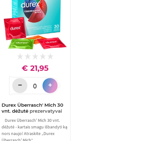
€ 21,95
−
+
Durex Überrasch' Mich 30
vnt. dėžutė
prezervatyvai
Durex Überrasch' Mich 30 vnt.
dėžutė - kartais smagu išbandyti ką
nors naujo! Atraskite „Durex
Überrasch' Mich“...