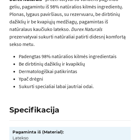
geliu, pagamintu iš 98% natūralios kilmės ingredientų.
Plonas, lygaus paviršiaus, su rezervuaru, be dirbtinių
dažiklių ir be kvapiųjų medžiagų, pagamintas iš
natūralaus kaučiuko latekso.
Durex Naturals
prezervatyvai sukurti natūraliai patirti didesnį komfortą
sekso metu.
Padengtas 98% natūralios kilmės ingredientais
Be dirbtinių dažiklių ir kvapiklių
Dermatologiškai patikrintas
Ypač drėgni
Sukurti specialiai labai jautriai odai.
Specifikacija
Pagaminta iš (Material):
Latekso