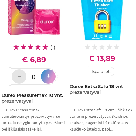
(1)
€ 13,89
€ 6,89
Išparduota
−
+
Durex Extra Safe 18 vnt
prezervatyvai
Durex Pleasuremax 10 vnt.
prezervatyvai
Durex Pleasuremax -
Durex Extra Safe 18 vnt. - šiek tiek
stimuliuojantys prezervatyvai su
storesni prezervatyvai. Skaidrios
unikaliu nelygiu rantytu paviršiumi
spalvos, pagaminti iš natūralaus
bei iškilusiais taškeliai...
kaučiuko latekso, papi...