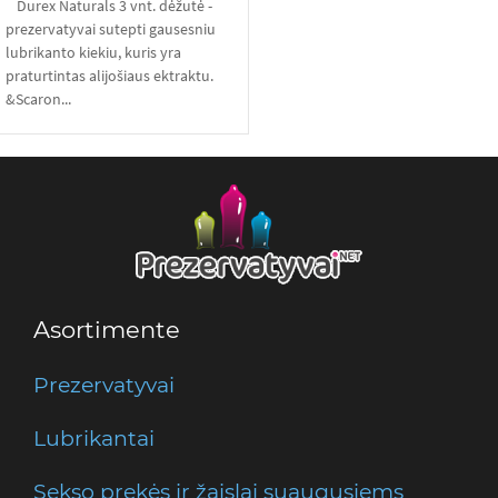
Durex Naturals 3 vnt. dėžutė -
prezervatyvai sutepti gausesniu
lubrikanto kiekiu, kuris yra
praturtintas alijošiaus ektraktu.
&Scaron...
Asortimente
Prezervatyvai
Lubrikantai
Sekso prekės ir žaislai suaugusiems