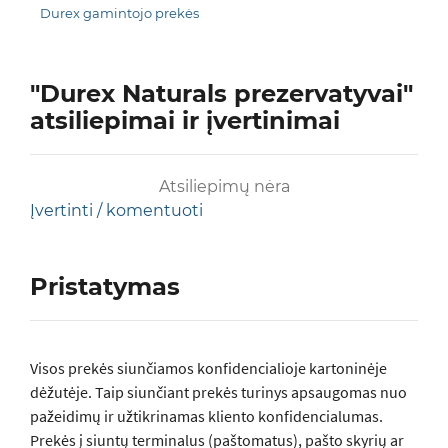
Durex gamintojo prekės
"Durex Naturals prezervatyvai"
atsiliepimai ir įvertinimai
Atsiliepimų nėra
Įvertinti / komentuoti
Pristatymas
Visos prеkės siunčiamos konfidencialioje kartoninėje
dėžutėje. Taip siunčiant prekės turinys apsaugomas nuo
pažeidimų ir užtikrinamas kliento konfidencialumas.
Prekės į siuntų terminalus (paštomatus), pašto skyrių ar