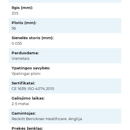
Ilgis (mm):
205
Plotis (mm):
56
Sienelės storis (mm):
0.055
Parduodama:
Vienetais
Ypatingos savybės:
Ypatingai ploni
Sertifikatai:
CE 1639; ISO 4074:2015
Galiojimo laikas:
2-5 metai
Gamintojas:
Reckitt Benckiser Healthcare. Anglija
Prekės ženklas: