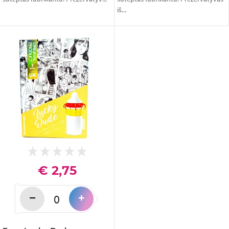
iš...
€ 2,75
−
+