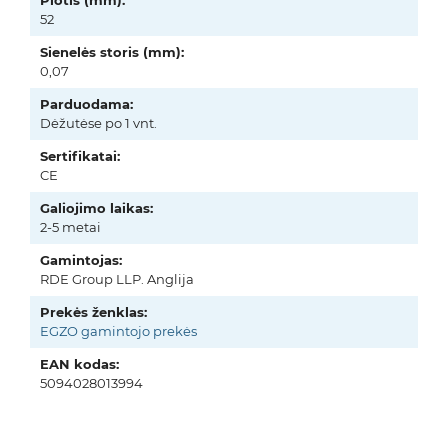
Plotis (mm):
52
Sienelės storis (mm):
0,07
Parduodama:
Dėžutėse po 1 vnt.
Sertifikatai:
CE
Galiojimo laikas:
2-5 metai
Gamintojas:
RDE Group LLP. Anglija
Prekės ženklas:
EGZO gamintojo prekės
EAN kodas:
5094028013994