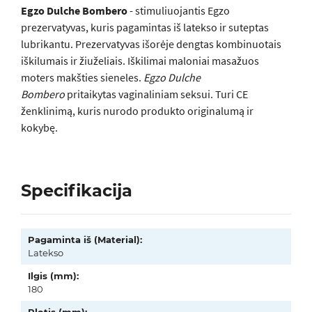
Egzo Dulche Bombero
- stimuliuojantis Egzo
prezervatyvas, kuris pagamintas iš latekso ir suteptas
lubrikantu. Prezervatyvas išorėje dengtas kombinuotais
iškilumais ir žiuželiais. Iškilimai maloniai masažuos
moters makšties sieneles.
Egzo Dulche
Bombero
pritaikytas vaginaliniam seksui. Turi CE
ženklinimą, kuris nurodo produkto originalumą ir
kokybę.
Specifikacija
Pagaminta iš (Material):
Latekso
Ilgis (mm):
180