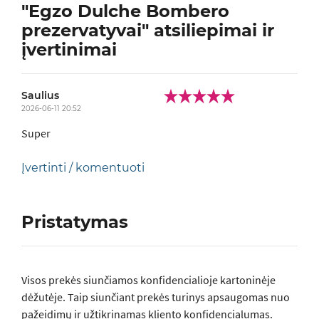
"Egzo Dulche Bombero
prezervatyvai" atsiliepimai ir
įvertinimai
Saulius
2026-06-11 20:52
Super
Įvertinti / komentuoti
Pristatymas
Visos prеkės siunčiamos konfidencialioje kartoninėje
dėžutėje. Taip siunčiant prekės turinys apsaugomas nuo
pažeidimų ir užtikrinamas kliento konfidencialumas.