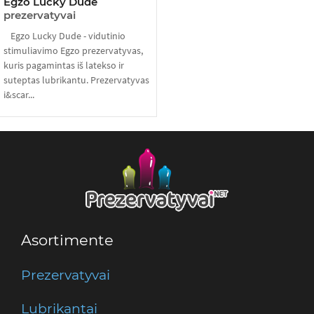
Egzo Lucky Dude
prezervatyvai
Egzo Lucky Dude - vidutinio
stimuliavimo Egzo prezervatyvas,
kuris pagamintas iš latekso ir
suteptas lubrikantu. Prezervatyvas
i&scar...
Asortimente
Prezervatyvai
Lubrikantai