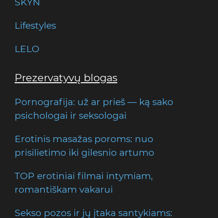
SKYN
Lifestyles
LELO
Prezervatyvų blogas
Pornografija: už ar prieš — ką sako
psichologai ir seksologai
Erotinis masažas poroms: nuo
prisilietimo iki gilesnio artumo
TOP erotiniai filmai intymiam,
romantiškam vakarui
Sekso pozos ir jų įtaka santykiams: