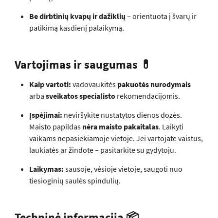
Be dirbtinių kvapų ir dažiklių
– orientuota į švarų ir
patikimą kasdienį palaikymą.
Vartojimas ir saugumas 💊
Kaip vartoti:
vadovaukitės
pakuotės nurodymais
arba
sveikatos specialisto
rekomendacijomis.
Įspėjimai:
neviršykite nustatytos dienos dozės.
Maisto papildas
nėra maisto pakaitalas
. Laikyti
vaikams nepasiekiamoje vietoje. Jei vartojate vaistus,
laukiatės ar žindote – pasitarkite su gydytoju.
Laikymas:
sausoje, vėsioje vietoje, saugoti nuo
tiesioginių saulės spindulių.
Techninė informacija 📦