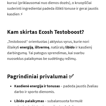
kursui (priklausomai nuo dienos dozės), o kruopščiai
suderinti ingredientai padeda išlikti tonuse ir gerai jaustis
kasdien ⚡
Kam skirtas Ecosh Testoboost?
„Testoboost“ orientuotas į aktyvius vyrus, kurie nori
išlaikyti
energiją
,
ištvermę
, natūralų
libido
ir kasdienį
darbingumą. Tai patogus sprendimas, kai svarbu
nuoseklus palaikymas be sudėtingų režimų.
Pagrindiniai privalumai ✅
Kasdienė energija ir tonusas
– padeda jaustis žvaliau
darbo ir sporto dienomis.
Libido palaikymas
– subalansuota formulė