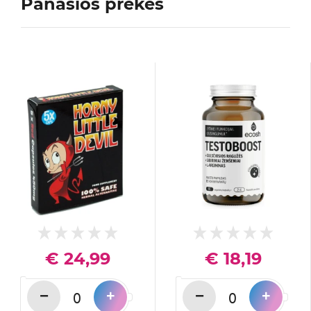
Panašios prekės
€ 24,99
€ 18,19
−
−
+
+