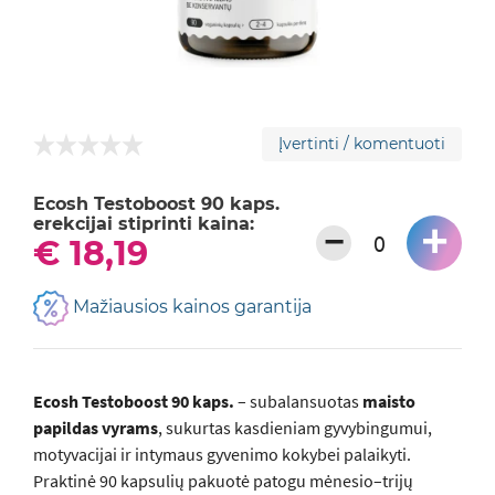
Įvertinti / komentuoti
Ecosh Testoboost 90 kaps.
erekcijai stiprinti kaina:
+
−
€ 18,19
Mažiausios kainos garantija
Ecosh Testoboost 90 kaps.
– subalansuotas
maisto
papildas vyrams
, sukurtas kasdieniam gyvybingumui,
motyvacijai ir intymaus gyvenimo kokybei palaikyti.
Praktinė 90 kapsulių pakuotė patogu mėnesio–trijų