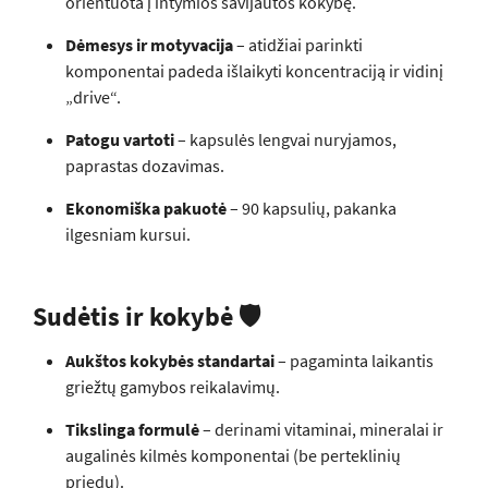
orientuota į intymios savijautos kokybę.
Dėmesys ir motyvacija
– atidžiai parinkti
komponentai padeda išlaikyti koncentraciją ir vidinį
„drive“.
Patogu vartoti
– kapsulės lengvai nuryjamos,
paprastas dozavimas.
Ekonomiška pakuotė
– 90 kapsulių, pakanka
ilgesniam kursui.
Sudėtis ir kokybė 🛡️
Aukštos kokybės standartai
– pagaminta laikantis
griežtų gamybos reikalavimų.
Tikslinga formulė
– derinami vitaminai, mineralai ir
augalinės kilmės komponentai (be perteklinių
priedų).