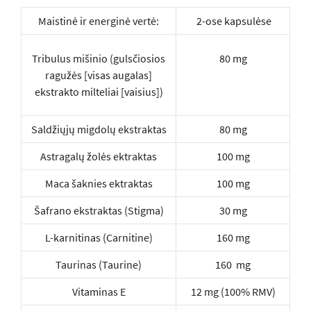
Maistinė ir energinė vertė:
2-ose kapsulėse
Tribulus mišinio (gulsčiosios
80 mg
ragužės [visas augalas]
ekstrakto milteliai [vaisius])
Saldžiųjų migdolų ekstraktas
80 mg
Astragalų žolės ektraktas
100 mg
Maca šaknies ektraktas
100 mg
Šafrano ekstraktas (Stigma)
30 mg
L-karnitinas (Carnitine)
160 mg
Taurinas (Taurine)
160 mg
Vitaminas E
12 mg (100% RMV)