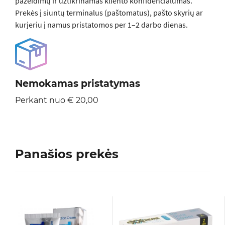
pažeidimų ir užtikrinamas kliento konfidencialumas.
Prekės į siuntų terminalus (paštomatus), pašto skyrių ar
kurjeriu į namus pristatomos per 1–2 darbo dienas.
Nemokamas pristatymas
Perkant nuo € 20,00
Panašios prekės