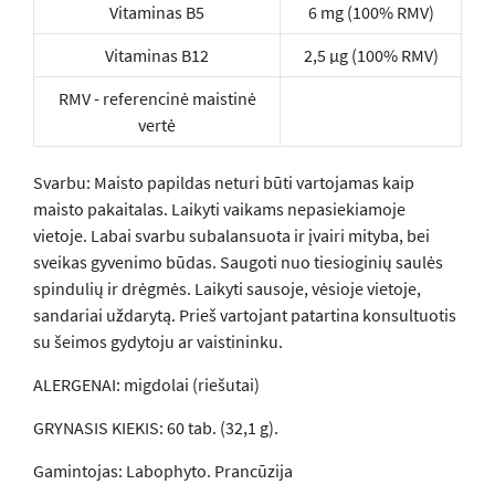
Vitaminas B5
6 mg (100% RMV)
Vitaminas B12
2,5 µg (100% RMV)
RMV - referencinė maistinė
vertė
Svarbu: Maisto papildas neturi būti vartojamas kaip
maisto pakaitalas. Laikyti vaikams nepasiekiamoje
vietoje. Labai svarbu subalansuota ir įvairi mityba, bei
sveikas gyvenimo būdas. Saugoti nuo tiesioginių saulės
spindulių ir drėgmės. Laikyti sausoje, vėsioje vietoje,
sandariai uždarytą. Prieš vartojant patartina konsultuotis
su šeimos gydytoju ar vaistininku.
ALERGENAI: migdolai (riešutai)
GRYNASIS KIEKIS: 60 tab. (32,1 g).
Gamintojas: Labophyto. Prancūzija