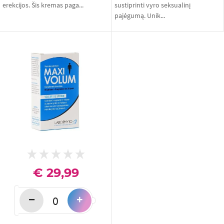
erekcijos. Šis kremas paga...
sustiprinti vyro seksualinį
pajėgumą. Unik...
€ 29,99
−
+