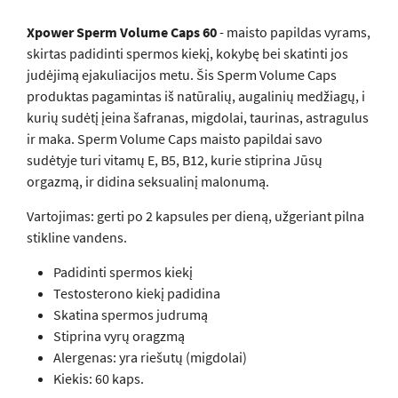
Xpower Sperm Volume Caps 60
- maisto papildas vyrams,
skirtas padidinti spermos kiekį, kokybę bei skatinti jos
judėjimą ejakuliacijos metu. Šis Sperm Volume Caps
produktas pagamintas iš natūralių, augalinių medžiagų, i
kurių sudėtį įeina šafranas, migdolai, taurinas, astragulus
ir maka. Sperm Volume Caps maisto papildai savo
sudėtyje turi vitamų E, B5, B12, kurie stiprina Jūsų
orgazmą, ir didina seksualinį malonumą.
Vartojimas: gerti po 2 kapsules per dieną, užgeriant pilna
stikline vandens.
Padidinti spermos kiekį
Testosterono kiekį padidina
Skatina spermos judrumą
Stiprina vyrų oragzmą
Alergenas: yra riešutų (migdolai)
Kiekis: 60 kaps.