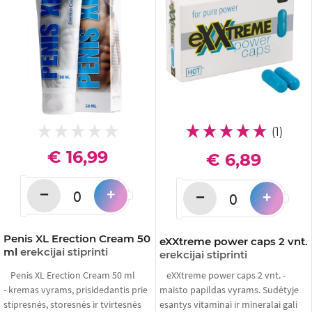
(1)
€ 16,99
€ 6,89
−
+
−
+
Penis XL Erection Cream 50
eXXtreme power caps 2 vnt.
ml
erekcijai stiprinti
erekcijai stiprinti
Penis XL Erection Cream 50 ml
eXXtreme power caps 2 vnt. -
- kremas vyrams, prisidedantis prie
maisto papildas vyrams. Sudėtyje
stipresnės, storesnės ir tvirtesnės
esantys vitaminai ir mineralai gali