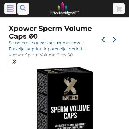
Xpower Sperm Volume
Caps 60
Sekso prekės ir žaislai suaugusiems
Erekcijai stiprinti ir potencijai gerinti
Xpower Sperm Volume Caps 60