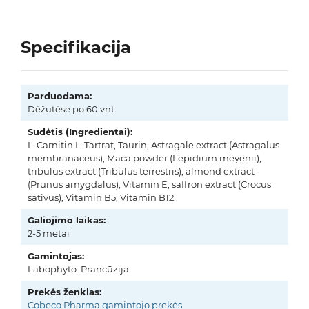
Specifikacija
Parduodama:
Dėžutėse po 60 vnt.
Sudėtis (Ingredientai):
L-Carnitin L-Tartrat, Taurin, Astragale extract (Astragalus
membranaceus), Maca powder (Lepidium meyenii),
tribulus extract (Tribulus terrestris), almond extract
(Prunus amygdalus), Vitamin E, saffron extract (Crocus
sativus), Vitamin B5, Vitamin B12.
Galiojimo laikas:
2-5 metai
Gamintojas:
Labophyto. Prancūzija
Prekės ženklas:
Cobeco Pharma gamintojo prekės