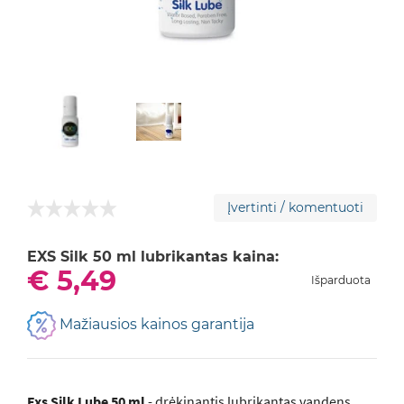
Įvertinti / komentuoti
EXS Silk 50 ml lubrikantas kaina:
€ 5,49
Išparduota
Mažiausios kainos garantija
Exs Silk Lube 50 ml
- drėkinantis lubrikantas vandens