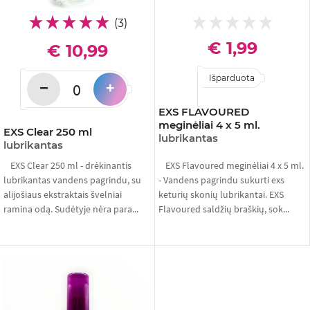
(3)
€ 1,99
€ 10,99
Išparduota
−
+
EXS FLAVOURED
meginėliai 4 x 5 ml.
EXS Clear 250 ml
lubrikantas
lubrikantas
EXS Clear 250 ml - drėkinantis
EXS Flavoured meginėliai 4 x 5 ml.
lubrikantas vandens pagrindu, su
- Vandens pagrindu sukurti exs
alijošiaus ekstraktais švelniai
keturių skonių lubrikantai. EXS
ramina odą. Sudėtyje nėra para...
Flavoured saldžių braškių, sok...