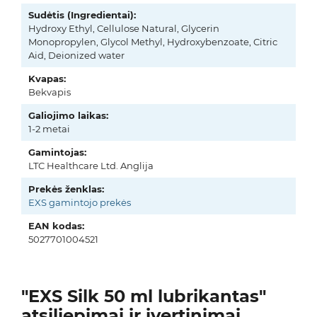
Sudėtis (Ingredientai):
Hydroxy Ethyl, Cellulose Natural, Glycerin
Monopropylen, Glycol Methyl, Hydroxybenzoate, Citric
Aid, Deionized water
Kvapas:
Bekvapis
Galiojimo laikas:
1-2 metai
Gamintojas:
LTC Healthcare Ltd. Anglija
Prekės ženklas:
EXS gamintojo prekės
EAN kodas:
5027701004521
"EXS Silk 50 ml lubrikantas"
atsiliepimai ir įvertinimai