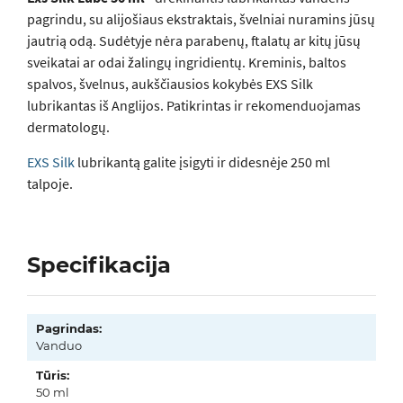
pagrindu, su alijošiaus ekstraktais, švelniai nuramins jūsų
jautrią odą. Sudėtyje nėra parabenų, ftalatų ar kitų jūsų
sveikatai ar odai žalingų ingridientų. Kreminis, baltos
spalvos, švelnus, aukščiausios kokybės EXS Silk
lubrikantas iš Anglijos. Patikrintas ir rekomenduojamas
dermatologų.
EXS Silk
lubrikantą galite įsigyti ir didesnėje 250 ml
talpoje.
Specifikacija
Pagrindas:
Vanduo
Tūris:
50 ml