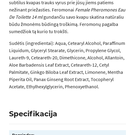
subtilus kvapas trauks vyrus prie jūsų jiems patiems
nežinant priežasties. Feromonai
Female Pheromones Eau
De Toilette 14 ml
gundančiu savo kvapu skatina natūraliu
būdu žmonėms būdingą troškimą. Feromonų pagalba
sumedžiok tą kurio tu trokšti.
Sudėtis (ingredientai): Aqua, Cetearyl Alcohol, Paraffinum
Liquidum, Glyceryl Stearate, Glycerin, Propylene Glycol,
Laureth-9, Ceteareth-20, Dimethicone, Alcohol, Allantoin,
Aloe Barbadensis Leaf Extract, Ceteareth-12, Cetyl
Palmitate, Ginkgo Biloba Leaf Extract, Limonene, Mentha
Piperita Oil, Panax Ginseng Root Extract, Tocopheryl
Acetate, Ethylhexylglycerin, Phenoxyethanol.
Specifikacija