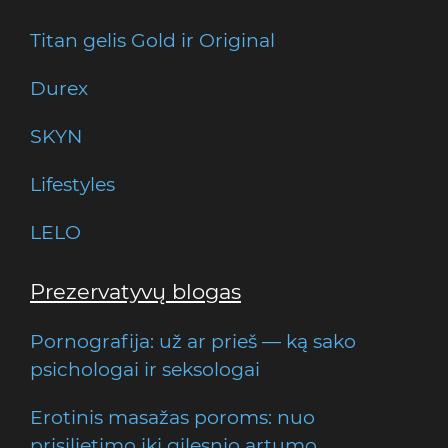
Titan gelis Gold ir Original
Durex
SKYN
Lifestyles
LELO
Prezervatyvų blogas
Pornografija: už ar prieš — ką sako
psichologai ir seksologai
Erotinis masažas poroms: nuo
prisilietimo iki gilesnio artumo