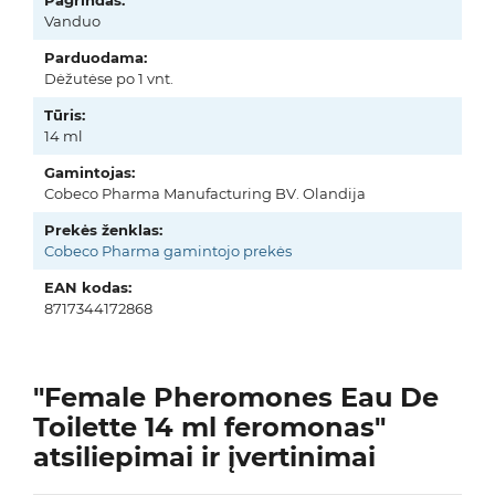
Pagrindas:
Vanduo
Parduodama:
Dėžutėse po 1 vnt.
Tūris:
14 ml
Gamintojas:
Cobeco Pharma Manufacturing BV. Olandija
Prekės ženklas:
Cobeco Pharma gamintojo prekės
EAN kodas:
8717344172868
"Female Pheromones Eau De
Toilette 14 ml feromonas"
atsiliepimai ir įvertinimai