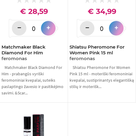
€ 28,59
€ 34,99
−
−
+
+
Matchmaker Black
Shiatsu Pheromone For
Diamond For Him
Women Pink 15 ml
feromonas
feromonas
Matchmaker Black Diamond For
Shiatsu Pheromone For Women
Him - prabangūs vyriški
Pink 15 ml - moteriški feromoniniai
feromoniniai kvepalai, suteiks
kvepalai, sustiprinantys elegantišką
paslaptingo žavesio ir pasitikėjimo
stilių ir moterišk...
savimi. &Scar...