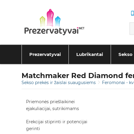
Prezervatyvai
Lubrikantai
Sekso 
Matchmaker Red Diamond f
Sekso prekės ir žaislai suaugusiems
Feromonai - kv
Priemonės priešlaikinei
ejakuliacijai, sutrikimams
Erekcijai stiprinti ir potencijai
gerinti