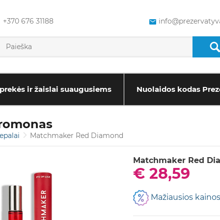
+370 676 31188
info@prezervatyva
prekės ir žaislai suaugusiems
Nuolaidos kodas Prez
eromonas
epalai
Matchmaker Red Diamond
Matchmaker Red Dia
€ 28,59
Mažiausios kainos