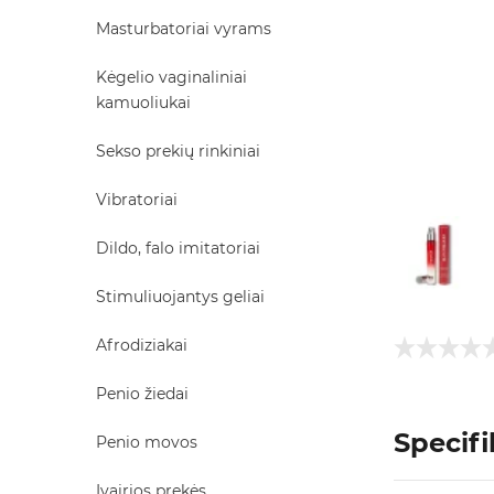
Masturbatoriai vyrams
Kėgelio vaginaliniai
kamuoliukai
Sekso prekių rinkiniai
Vibratoriai
Dildo, falo imitatoriai
Stimuliuojantys geliai
Afrodiziakai
Penio žiedai
Specifi
Penio movos
Įvairios prekės