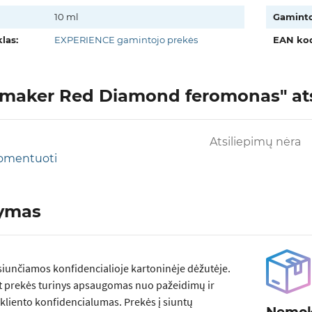
10 ml
Gaminto
las:
EXPERIENCE gamintojo prekės
EAN kod
maker Red Diamond feromonas" atsil
Atsiliepimų nėra
 komentuoti
tymas
siunčiamos konfidencialioje kartoninėje dėžutėje.
t prekės turinys apsaugomas nuo pažeidimų ir
kliento konfidencialumas. Prekės į siuntų