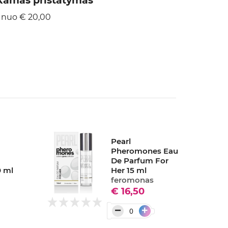
amas pristatymas
 nuo € 20,00
Pearl
Pheromones Eau
De Parfum For
0 ml
Her 15 ml
feromonas
€ 16,50
−
+