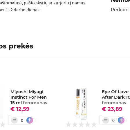
Nemok
aštomatus), pašto skyrių ar kurjeriu į namus
er 1–2 darbo dienas.
Perkant
os prekės
Miyoshi Miyagi
Eye Of Love
Instinct For Men
After Dark 1
15 ml
feromonas
feromonas
€ 12,59
€ 23,89
−
−
+
+