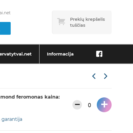
i.net
Prekių krepšelis
tuščias
ervatytvai.net
Informacija
mond feromonas kaina:
+
−
 garantija