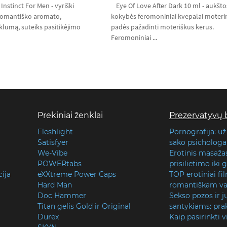
Instinct For Men - vyriški
Eye Of Love After Dark 10 ml - aukšto
 romantiško aromato,
kokybės feromoniniai kvepalai moteri
klumą, suteiks pasitikėjimo
padės pažadinti moteriškus kerus.
Feromoniniai ...
Prekiniai ženklai
Prezervatyvų 
Fleshlight
Pornografija: už
Satisfyer
sako psichologai
We-Vibe
Erotinis masaža
POWERtabs
prisilietimo iki
cija
eXXtreme Power Caps
TOP erotiniai fi
Hard Man
romantiškam va
Doc Hammer
Sekso pozos ir j
Titan gelis Gold ir Original
santykiams: prak
Durex
Kaip pasirinkti v