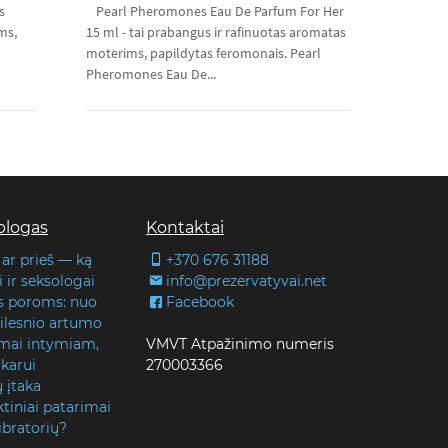
s
Pearl Pheromones Eau De Parfum For Her
ms,
15 ml - tai prabangus ir rafinuotas aromatas
moterims, papildytas feromonais. Pearl
Pheromones Eau De...
blogas
Kontaktai
 ar prieš — ką
+370 676 31188
 ir seksologai
info@prezervatyvai.net
s poroms: nuo
Facebook
 gilesnio artumo
lmai intymiam,
VMVT Atpažinimo numeris
karui
270003366
ų įtaka
tiniai patarimai
ibratorių?