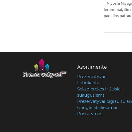
Miyoshi Miyagi 
feromonai, itin
padidins patrau
...
Asortimente
Prezervatyvai
Lubrikantai
Sekso prekės ir žaislai
suaugusiems
Prezervatyvai pigiau su ak
Google atsiliepimai
Pristatymas