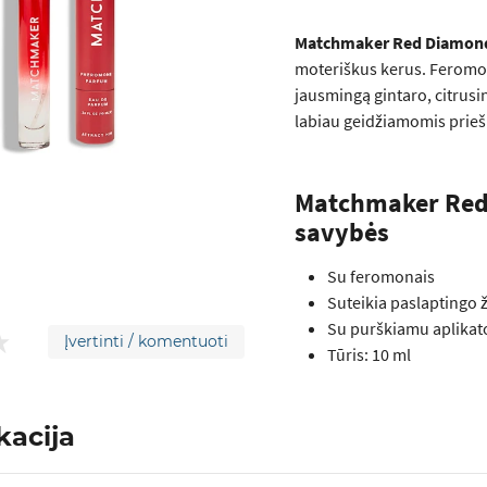
Matchmaker Red Diamon
moteriškus kerus. Feromo
jausmingą gintaro, citrusin
labiau geidžiamomis prieš
Matchmaker Red
savybės
Su feromonais
Suteikia paslaptingo 
Su purškiamu aplikat
Įvertinti / komentuoti
Tūris: 10 ml
kacija