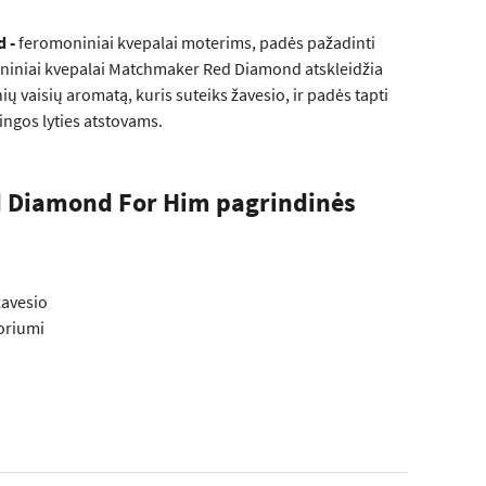
d -
feromoniniai kvepalai moterims, padės pažadinti
niniai kvepalai Matchmaker Red Diamond atskleidžia
ių vaisių aromatą, kuris suteiks žavesio, ir padės tapti
ingos lyties atstovams.
 Diamond For Him pagrindinės
žavesio
oriumi