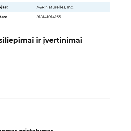
jas:
A&R Naturelles, Inc.
as:
818141014165
iepimai ir įvertinimai