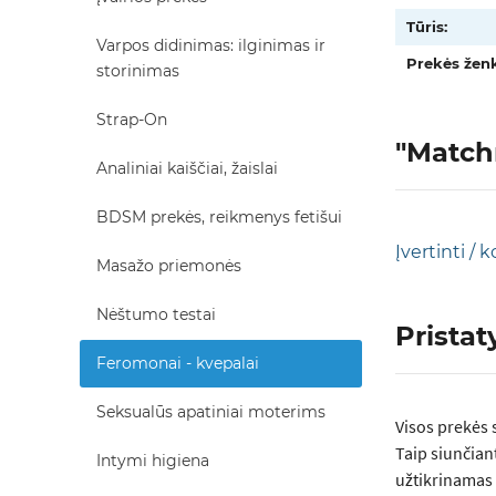
Tūris:
Varpos didinimas: ilginimas ir
Prekės ženk
storinimas
Strap-On
"Match
Analiniai kaiščiai, žaislai
BDSM prekės, reikmenys fetišui
Įvertinti /
Masažo priemonės
Nėštumo testai
Prista
Feromonai - kvepalai
Seksualūs apatiniai moterims
Visos prеkės 
Taip siunčian
Intymi higiena
užtikrinamas 