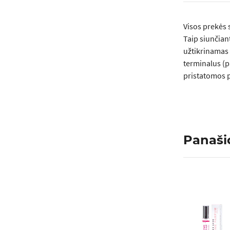
Visos prеkės 
Taip siunčian
užtikrinamas 
terminalus (p
pristatomos p
Panaši