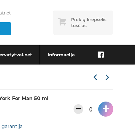
i.net
Prekių krepšelis
tuščias
ervatytvai.net
Informacija
York For Man 50 ml
+
−
 garantija