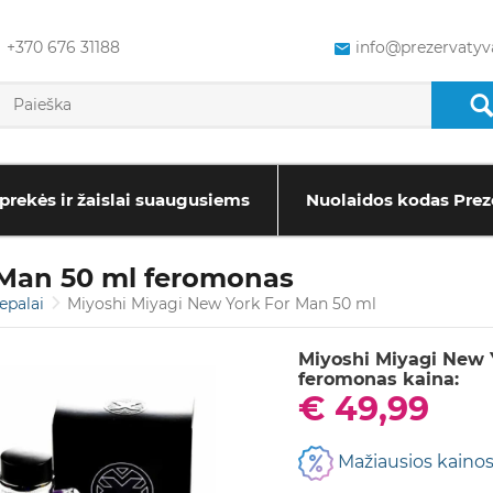
+370 676 31188
info@prezervatyva
prekės ir žaislai suaugusiems
Nuolaidos kodas Prez
 Man 50 ml feromonas
epalai
Miyoshi Miyagi New York For Man 50 ml
Miyoshi Miyagi New 
feromonas kaina:
€ 49,99
Mažiausios kainos