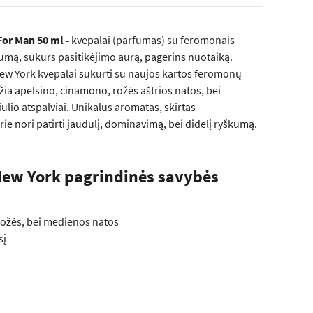
or Man 50 ml -
kvepalai (parfumas) su feromonais
umą, sukurs pasitikėjimo aurą, pagerins nuotaiką.
New York kvepalai sukurti su naujos kartos feromonų
džia apelsino, cinamono, rožės aštrios natos, bei
ulio atspalviai. Unikalus aromatas, skirtas
ie nori patirti jaudulį, dominavimą, bei didelį ryškumą.
New York pagrindinės savybės
rožės, bei medienos natos
sį