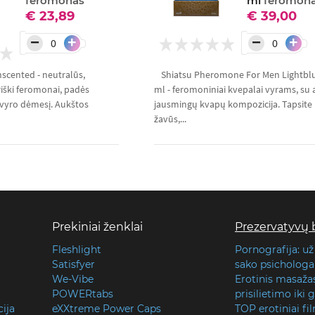
feromonas
ml
feromon
€ 23,89
€ 39,00
−
−
+
+
scented - neutralūs,
Shiatsu Pheromone For Men Lightbl
iški feromonai, padės
ml - feromoniniai kvepalai vyrams, su a
 vyro dėmesį. Aukštos
jausmingų kvapų kompozicija. Tapsite i
žavūs,...
Prekiniai ženklai
Prezervatyvų 
Fleshlight
Pornografija: už
Satisfyer
sako psichologai
We-Vibe
Erotinis masaža
POWERtabs
prisilietimo iki
cija
eXXtreme Power Caps
TOP erotiniai fi