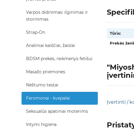
Specifi
Varpos didinimas: ilginimas ir
storinimas
Strap-On
Tūris:
Prekės ženk
Analiniai kaiščiai, žaislai
BDSM prekės, reikmenys fetišui
"Miyosh
Masažo priemonės
įvertin
Nėštumo testai
Feromonai - kvepalai
Įvertinti /
Seksualūs apatiniai moterims
Prista
Intymi higiena