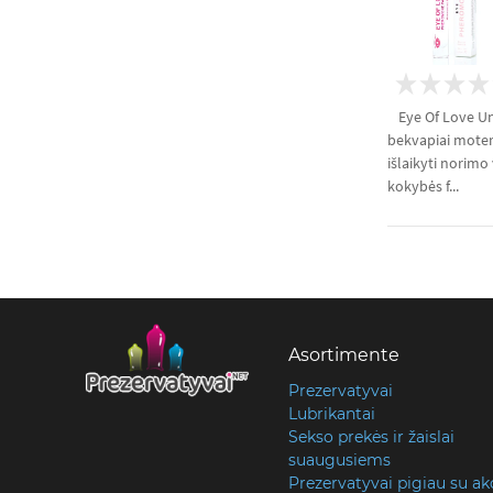
Eye Of Love Un
bekvapiai moter
išlaikyti norimo
kokybės f...
Asortimente
Prezervatyvai
Lubrikantai
Sekso prekės ir žaislai
suaugusiems
Prezervatyvai pigiau su ak