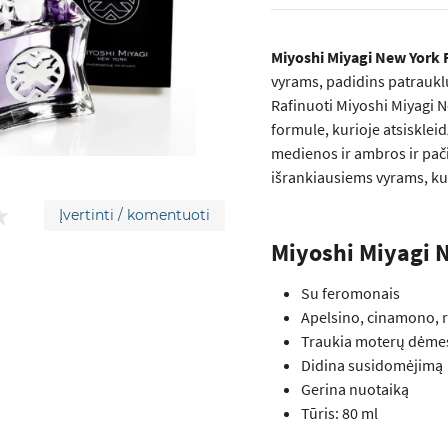
Miyoshi Miyagi New York F
vyrams, padidins patraukl
Rafinuoti Miyoshi Miyagi 
formule, kurioje atsisklei
medienos ir ambros ir pači
išrankiausiems vyrams, kur
Įvertinti / komentuoti
Miyoshi Miyagi 
Su feromonais
Apelsino, cinamono, 
Traukia moterų dėme
Didina susidomėjimą
Gerina nuotaiką
Tūris: 80 ml