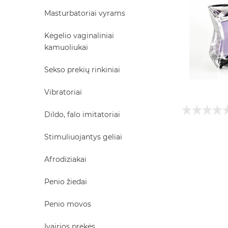
Masturbatoriai vyrams
Kėgelio vaginaliniai
kamuoliukai
Sekso prekių rinkiniai
Vibratoriai
Dildo, falo imitatoriai
Stimuliuojantys geliai
Afrodiziakai
Penio žiedai
Penio movos
Įvairios prekės