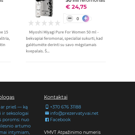
as
50 ml
feromonas
€ 24,75
−
+
ue 15
Miyoshi Miyagi Pure For Women 50 ml -
štria,
bekvapiai feromonai, specialiai sukurti, kad
tin
galėtumėte derinti su savo mėgstamais
kvepalais. Š...
blogas
Kontaktai
 ar prieš — ką
+370 676 31188
 ir seksologai
info@prezervatyvai.net
s poroms: nuo
Facebook
 gilesnio artumo
lmai intymiam,
VMVT Atpažinimo numeris