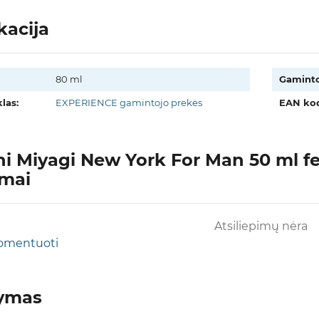
kacija
80 ml
Gaminto
las:
EXPERIENCE gamintojo prekės
EAN kod
i Miyagi New York For Man 50 ml fe
imai
Atsiliepimų nėra
 komentuoti
tymas