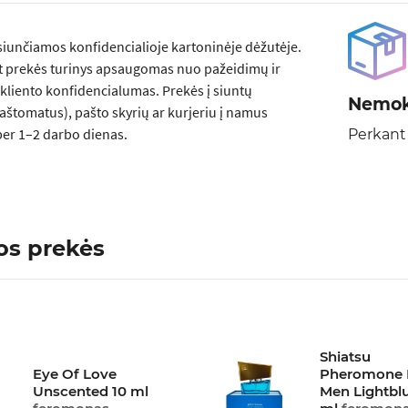
siunčiamos konfidencialioje kartoninėje dėžutėje.
t prekės turinys apsaugomas nuo pažeidimų ir
kliento konfidencialumas. Prekės į siuntų
Nemok
aštomatus), pašto skyrių ar kurjeriu į namus
er 1–2 darbo dienas.
Perkant
os prekės
Shiatsu
Eye Of Love
Pheromone 
Unscented 10 ml
Men Lightblu