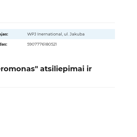
jas:
WPJ Inernational, ul. Jakuba
as:
5907776180521
romonas" atsiliepimai ir