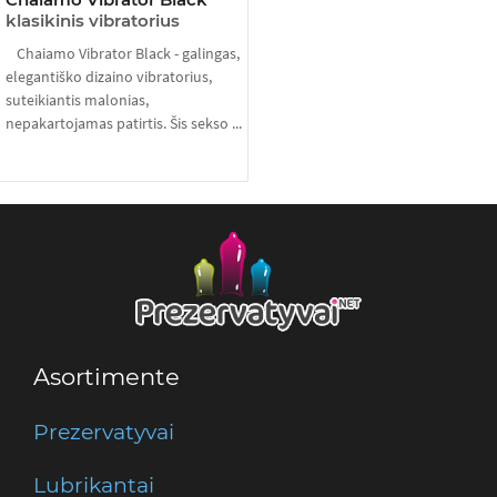
klasikinis vibratorius
Chaiamo Vibrator Black - galingas,
elegantiško dizaino vibratorius,
suteikiantis malonias,
nepakartojamas patirtis. Šis sekso ...
Asortimente
Prezervatyvai
Lubrikantai