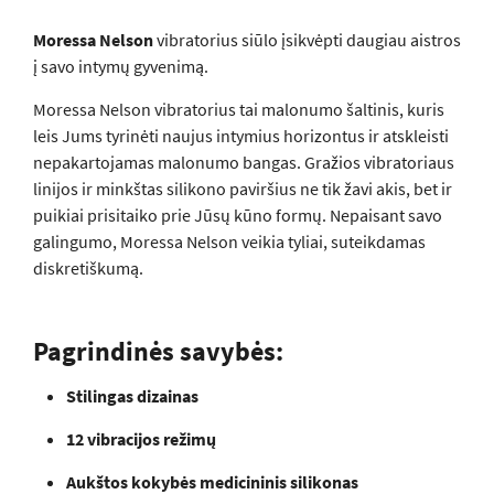
Moressa Nelson
vibratorius siūlo įsikvėpti daugiau aistros
į savo intymų gyvenimą.
Moressa Nelson vibratorius tai malonumo šaltinis, kuris
leis Jums tyrinėti naujus intymius horizontus ir atskleisti
nepakartojamas malonumo bangas. Gražios vibratoriaus
linijos ir minkštas silikono paviršius ne tik žavi akis, bet ir
puikiai prisitaiko prie Jūsų kūno formų. Nepaisant savo
galingumo, Moressa Nelson veikia tyliai, suteikdamas
diskretiškumą.
Pagrindinės savybės:
Stilingas dizainas
12 vibracijos režimų
Aukštos kokybės medicininis silikonas