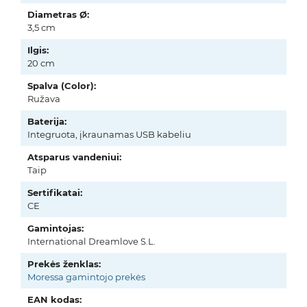
Diametras Ø:
3,5 cm
Ilgis:
20 cm
Spalva (Color):
Ružava
Baterija:
Integruota, įkraunamas USB kabeliu
Atsparus vandeniui:
Taip
Sertifikatai:
CE
Gamintojas:
International Dreamlove S.L.
Prekės ženklas:
Moressa gamintojo prekės
EAN kodas: