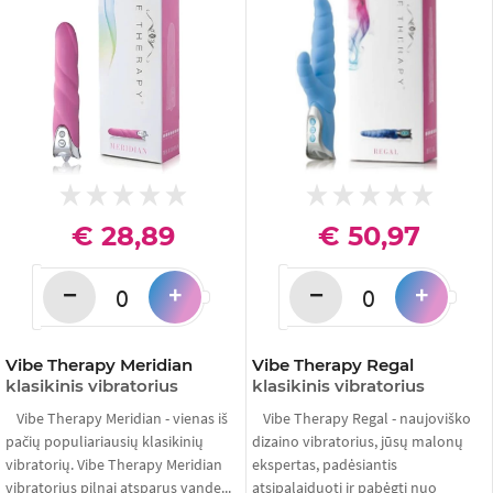
€ 28,89
€ 50,97
−
−
+
+
Vibe Therapy Meridian
Vibe Therapy Regal
klasikinis vibratorius
klasikinis vibratorius
Vibe Therapy Meridian - vienas iš
Vibe Therapy Regal - naujoviško
pačių populiariausių klasikinių
dizaino vibratorius, jūsų malonų
vibratorių. Vibe Therapy Meridian
ekspertas, padėsiantis
vibratorius pilnai atsparus vande...
atsipalaiduoti ir pabėgti nuo