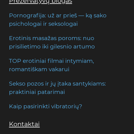
Prezervatyvų blogas
Pornografija: už ar prieš — ką sako
psichologai ir seksologai
Erotinis masažas poroms: nuo
prisilietimo iki gilesnio artumo
TOP erotiniai filmai intymiam,
romantiškam vakarui
Sekso pozos ir jų įtaka santykiams:
praktiniai patarimai
Kaip pasirinkti vibratorių?
Kontaktai