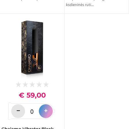
ksdieninės ruti...
€ 59,00
−
+
Chaiamo Vibrator Black