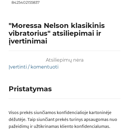
8425402155837
"Moressa Nelson klasikinis
vibratorius" atsiliepimai ir
įvertinimai
Atsiliepimų nėra
Įvertinti / komentuoti
Pristatymas
Visos prеkės siunčiamos konfidencialioje kartoninėje
dėžutėje. Taip siunčiant prekės turinys apsaugomas nuo
pažeidimų ir užtikrinamas kliento konfidencialumas.