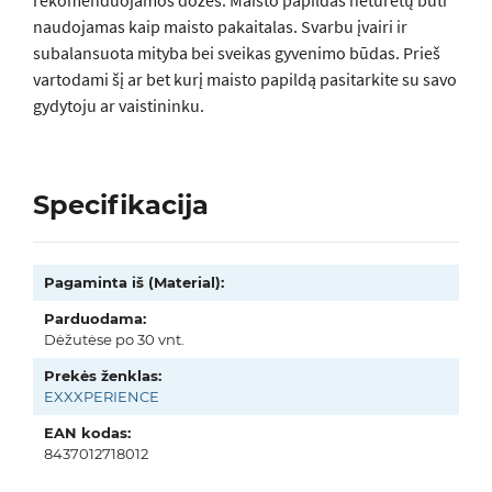
rekomenduojamos dozes. Maisto papildas neturėtų būti
naudojamas kaip maisto pakaitalas. Svarbu įvairi ir
subalansuota mityba bei sveikas gyvenimo būdas. Prieš
vartodami šį ar bet kurį maisto papildą pasitarkite su savo
gydytoju ar vaistininku.
Specifikacija
Pagaminta iš (Material):
Parduodama:
Dėžutėse po 30 vnt.
Prekės ženklas:
EXXXPERIENCE
EAN kodas:
8437012718012