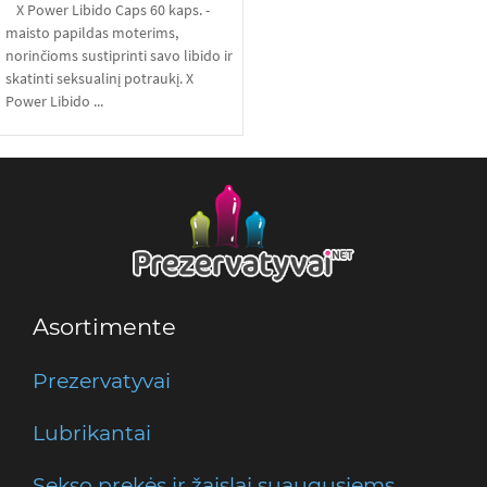
X Power Libido Caps 60 kaps. -
maisto papildas moterims,
norinčioms sustiprinti savo libido ir
skatinti seksualinį potraukį. X
Power Libido ...
Asortimente
Prezervatyvai
Lubrikantai
Sekso prekės ir žaislai suaugusiems