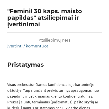
"Feminil 30 kaps. maisto
papildas" atsiliepimai ir
įvertinimai
Atsiliepimų nėra
Įvertinti / komentuoti
Pristatymas
Visos prеkės siunčiamos konfidencialioje kartoninėje
dėžutėje. Taip siunčiant prekės turinys apsaugomas nuo
pažeidimų ir užtikrinamas kliento konfidencialumas.
Prekės į siuntų terminalus (paštomatus), pašto skyrių ar
kurjeriu į namus pristatomos per 1–2 darbo dienas.