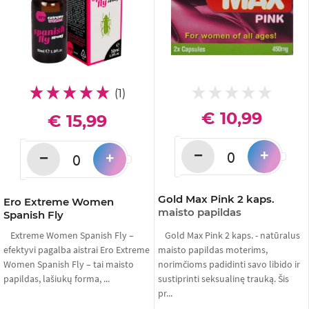
(1)
€ 10,99
€ 15,99
−
+
−
+
Gold Max Pink 2 kaps.
Ero Extreme Women
maisto papildas
Spanish Fly
Extreme Women Spanish Fly –
Gold Max Pink 2 kaps. - natūralus
efektyvi pagalba aistrai Ero Extreme
maisto papildas moterims,
Women Spanish Fly – tai maisto
norimčioms padidinti savo libido ir
papildas, lašiukų forma, ...
sustiprinti seksualinę trauką. Šis
pr...