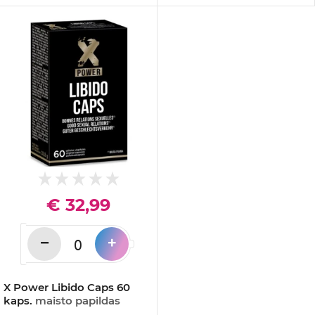
€ 32,99
−
+
X Power Libido Caps 60
kaps.
maisto papildas