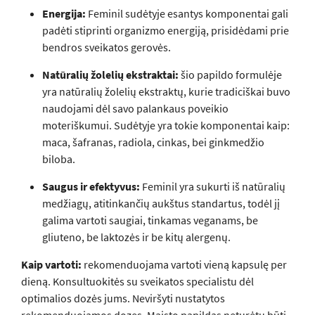
Energija:
Feminil sudėtyje esantys komponentai gali
padėti stiprinti organizmo energiją, prisidėdami prie
bendros sveikatos gerovės.
Natūralių žolelių ekstraktai:
šio papildo formulėje
yra natūralių žolelių ekstraktų, kurie tradiciškai buvo
naudojami dėl savo palankaus poveikio
moteriškumui. Sudėtyje yra tokie komponentai kaip:
maca, šafranas, radiola, cinkas, bei ginkmedžio
biloba.
Saugus ir efektyvus:
Feminil yra sukurti iš natūralių
medžiagų, atitinkančių aukštus standartus, todėl jį
galima vartoti saugiai, tinkamas veganams, be
gliuteno, be laktozės ir be kitų alergenų.
Kaip vartoti:
rekomenduojama vartoti vieną kapsulę per
dieną. Konsultuokitės su sveikatos specialistu dėl
optimalios dozės jums. Neviršyti nustatytos