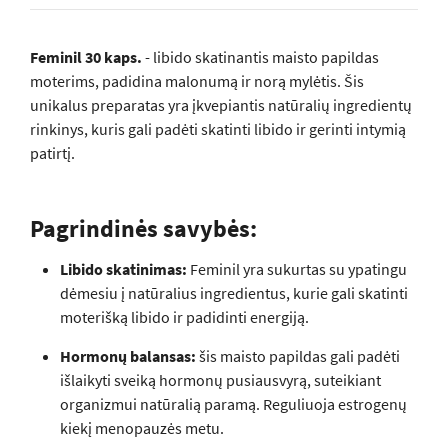
Feminil 30 kaps.
- libido skatinantis maisto papildas
moterims, padidina malonumą ir norą mylėtis. Šis
unikalus preparatas yra įkvepiantis natūralių ingredientų
rinkinys, kuris gali padėti skatinti libido ir gerinti intymią
patirtį.
Pagrindinės savybės:
Libido skatinimas:
Feminil yra sukurtas su ypatingu
dėmesiu į natūralius ingredientus, kurie gali skatinti
moterišką libido ir padidinti energiją.
Hormonų balansas:
šis maisto papildas gali padėti
išlaikyti sveiką hormonų pusiausvyrą, suteikiant
organizmui natūralią paramą. Reguliuoja estrogenų
kiekį menopauzės metu.