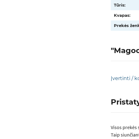
Tūris:
Kvapas:
Prekės ženk
"Magoon
Įvertinti /
Prista
Visos prеkės 
Taip siunčian