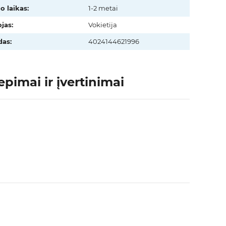
o laikas:
1-2 metai
jas:
Vokietija
as:
4024144621996
pimai ir įvertinimai