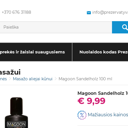
+370 676 31188
info@prezervatyva
prekės ir žaislai suaugusiems
Nuolaidos kodas Prez
asažui
onės
Masažo aliejai kūnui
Magoon Sandelholz 100 ml
Magoon Sandelholz 1
€ 9,99
Mažiausios kainos