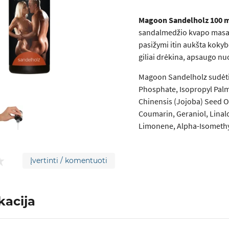
Magoon Sandelholz 100 
sandalmedžio kvapo masaž
pasižymi itin aukšta koky
giliai drėkina, apsaugo nu
Magoon Sandelholz sudėtis
Phosphate, Isopropyl Palm
Chinensis (Jojoba) Seed Oi
Coumarin, Geraniol, Linalo
Limonene, Alpha-Isomethy
Įvertinti / komentuoti
kacija