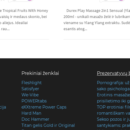
 Tropical Fruits With Honey
Durex Play Massage 2in1 Sensual (Yl
 vaisių ir medaus skonio, bei
200ml - unikali masažo želė ir lubrikan
liejus. Idealiai
viename su Ylang Ylang extraktu. Sudė
rau...
esantis atog...
Prekiniai ženklai
Prezervatyvų 
Fleshlight
Pornografija: už
Satisfyer
sako psichologai
We-Vibe
Erotinis masaža
POWERtabs
prisilietimo iki
cija
eXXtreme Power Caps
TOP erotiniai fi
Hard Man
romantiškam va
Doc Hammer
Sekso pozos ir j
Titan gelis Gold ir Original
santykiams: prak