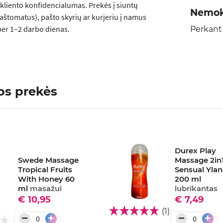
kliento konfidencialumas. Prekės į siuntų
Nemok
aštomatus), pašto skyrių ar kurjeriu į namus
er 1–2 darbo dienas.
Perkant
os prekės
Durex Play
Swede Massage
Massage 2in
Tropical Fruits
Sensual Yla
With Honey 60
200 ml
ml
masažui
lubrikantas
€ 10,95
€ 7,49
(1)
−
−
+
+