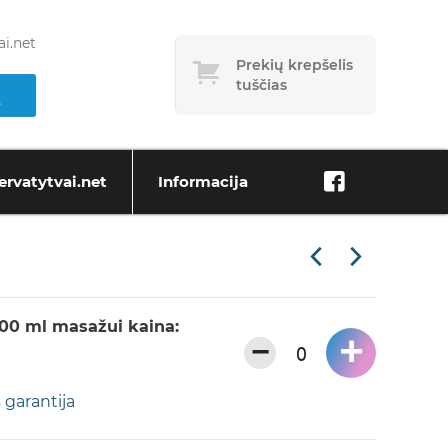
i.net
Prekių krepšelis
tuščias
ervatytvai.net
Informacija
00 ml masažui kaina:
+
−
 garantija