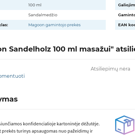
100 ml
Galiojim
Sandalmedžio
Gaminto
las:
Magoon gamintojo prekės
EAN kod
 Sandelholz 100 ml masažui" atsilie
Atsiliepimų nėra
 komentuoti
tymas
siunčiamos konfidencialioje kartoninėje dėžutėje.
t prekės turinys apsaugomas nuo pažeidimų ir