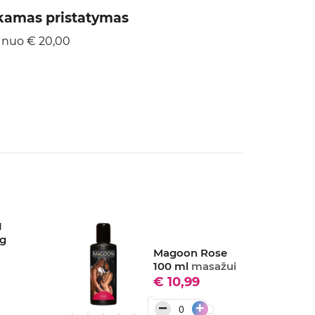
amas pristatymas
 nuo € 20,00
1
ng
Magoon Rose
100 ml
masažui
€ 10,99
−
+