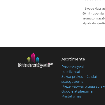
Swede Massage
60 ml - tropinių
aromato masažo a
atpalaiduojantis 
Asortimente
Prezervatyvai
Lubrikantai
Sekso prekės ir žaislai
suaugusiems
Prezervatyvai pigiau su ak
Google atsiliepimai
Pristatymas