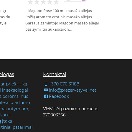
ang)
Magoon Rose 100 ml. masažo aliejus -
tas du
Rožių aromato erotinis masažo aliejus.
tyje
Garsaus gamintojo Magoon masažo aliejai
pasižymi itin auk&scaron...
blogas
Kontaktai
 ar prieš — ką
+370 676 31188
 ir seksologai
info@prezervatyvai.net
s poroms: nuo
Facebook
 gilesnio artumo
lmai intymiam,
VMVT Atpažinimo numeris
karui
270003366
ų įtaka
tiniai patarimai