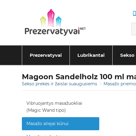
Prezervatyvai
Lubrikantai
Sekso 
Magoon Sandelholz 100 ml m
Sekso prekės ir žaislai suaugusiems
Masažo priem
Vibruojantys masažuokliai
(Magic Wand tipo)
Masažo aliejai kūnui