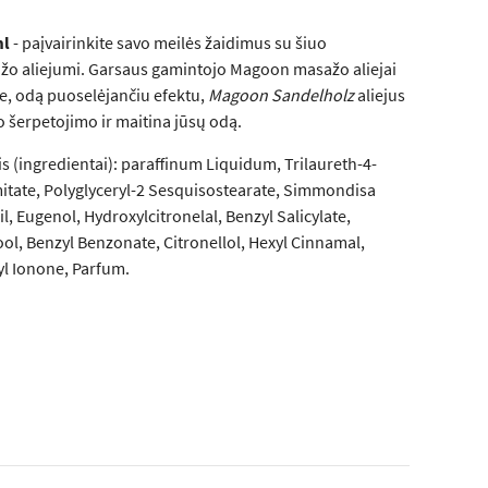
ml
- paįvairinkite savo meilės žaidimus su šiuo
o aliejumi. Garsaus gamintojo Magoon masažo aliejai
be, odą puoselėjančiu efektu,
Magoon Sandelholz
aliejus
o šerpetojimo ir maitina jūsų odą.
 (ingredientai): paraffinum Liquidum, Trilaureth-4-
itate, Polyglyceryl-2 Sesquisostearate, Simmondisa
l, Eugenol, Hydroxylcitronelal, Benzyl Salicylate,
ol, Benzyl Benzonate, Citronellol, Hexyl Cinnamal,
l Ionone, Parfum.