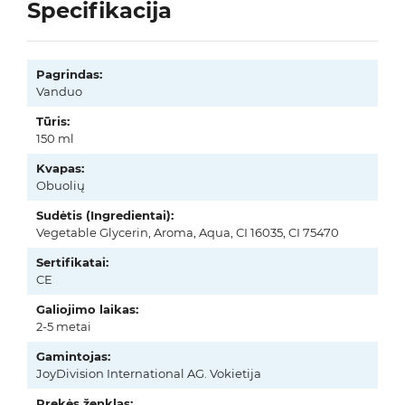
Specifikacija
Pagrindas:
Vanduo
Tūris:
150 ml
Kvapas:
Obuolių
Sudėtis (Ingredientai):
Vegetable Glycerin, Aroma, Aqua, CI 16035, CI 75470
Sertifikatai:
CE
Galiojimo laikas:
2-5 metai
Gamintojas:
JoyDivision International AG. Vokietija
Prekės ženklas: