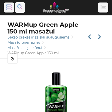
WARMup Green Apple
150 ml masažui
Sekso prekės ir žaislai suaugusiems
Masažo priemonės
Masažo aliejai kūnui
WARMup Green Apple 150 ml