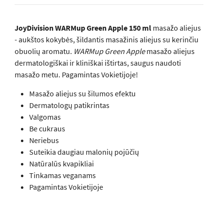
JoyDivision WARMup Green Apple 150 ml
masažo aliejus
- aukštos kokybės, šildantis masažinis aliejus su kerinčiu
obuolių aromatu.
WARMup Green Apple
masažo aliejus
dermatologiškai ir kliniškai ištirtas, saugus naudoti
masažo metu. Pagamintas Vokietijoje!
Masažo aliejus su šilumos efektu
Dermatologų patikrintas
Valgomas
Be cukraus
Neriebus
Suteikia daugiau malonių pojūčių
Natūralūs kvapikliai
Tinkamas veganams
Pagamintas Vokietijoje