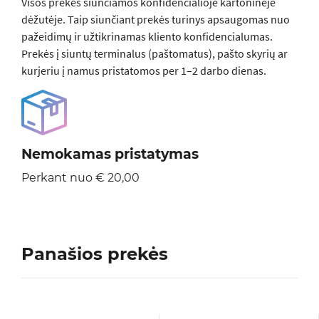
Visos prеkės siunčiamos konfidencialioje kartoninėje
dėžutėje. Taip siunčiant prekės turinys apsaugomas nuo
pažeidimų ir užtikrinamas kliento konfidencialumas.
Prekės į siuntų terminalus (paštomatus), pašto skyrių ar
kurjeriu į namus pristatomos per 1–2 darbo dienas.
Nemokamas pristatymas
Perkant nuo € 20,00
Panašios prekės