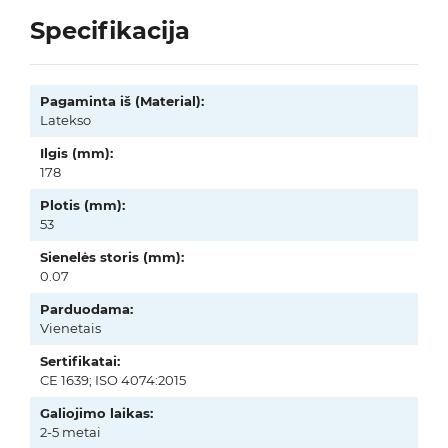
Specifikacija
Pagaminta iš (Material):
Latekso
Ilgis (mm):
178
Plotis (mm):
53
Sienelės storis (mm):
0.07
Parduodama:
Vienetais
Sertifikatai:
CE 1639; ISO 4074:2015
Galiojimo laikas:
2-5 metai