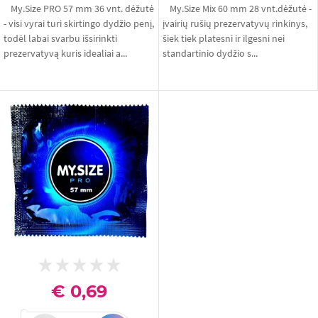
My.Size PRO 57 mm 36 vnt. dėžutė
My.Size Mix 60 mm 28 vnt.dėžutė -
- visi vyrai turi skirtingo dydžio penį,
įvairių rušių prezervatyvų rinkinys,
todėl labai svarbu išsirinkti
šiek tiek platesni ir ilgesni nei
prezervatyvą kuris idealiai a...
standartinio dydžio s...
€ 0,69