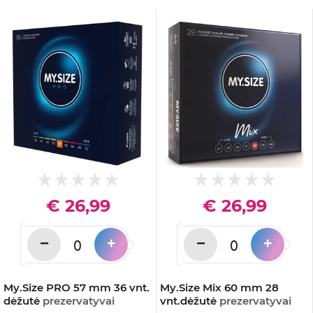
€ 26,99
€ 26,99
−
−
+
+
My.Size PRO 57 mm 36 vnt.
My.Size Mix 60 mm 28
dėžutė
prezervatyvai
vnt.dėžutė
prezervatyvai