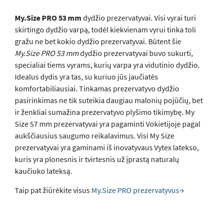
My.Size PRO 53 mm
dydžio prezervatyvai. Visi vyrai turi
skirtingo dydžio varpą, todėl kiekvienam vyrui tinka toli
gražu ne bet kokio dydžio prezervatyvai. Būtent šie
My.Size PRO 53 mm
dydžio prezervatyvai buvo sukurti,
specialiai tiems vyrams, kurių varpa yra vidutinio dydžio.
Idealus dydis yra tas, su kuriuo jūs jaučiatės
komfortabiliausiai. Tinkamas prezervatyvo dydžio
pasirinkimas ne tik suteikia daugiau malonių pojūčių, bet
ir ženkliai sumažina prezervatyvo plyšimo tikimybę. My
Size 57 mm prezervatyvai yra pagaminti Vokietijoje pagal
aukščiausius saugumo reikalavimus. Visi My Size
prezervatyvai yra gaminami iš inovatyvaus Vytex latekso,
kuris yra plonesnis ir tvirtesnis už įprastą naturalų
kaučiuko lateksą.
Taip pat žiūrėkite visus
My.Size PRO prezervatyvus→