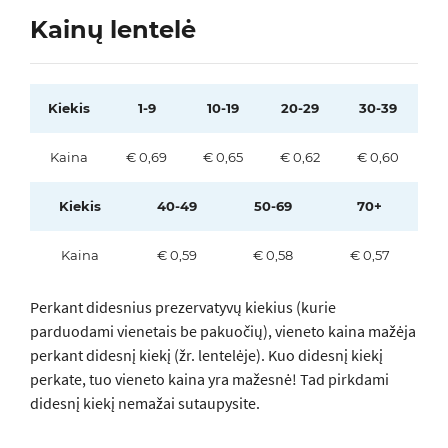
Kainų lentelė
Kiekis
1-9
10-19
20-29
30-39
Kaina
€ 0,69
€ 0,65
€ 0,62
€ 0,60
Kiekis
40-49
50-69
70+
Kaina
€ 0,59
€ 0,58
€ 0,57
Perkant didesnius prezervatyvų kiekius (kurie
parduodami vienetais be pakuočių), vieneto kaina mažėja
perkant didesnį kiekį (žr. lentelėje). Kuo didesnį kiekį
perkate, tuo vieneto kaina yra mažesnė! Tad pirkdami
didesnį kiekį nemažai sutaupysite.