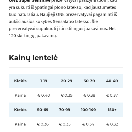
ONE Super Sensitive
prezervatyvai pasižymi tuom, kad
yra sukurti iš ypatingai plono latekso, kad jaustumėtės
kuo natūraliau. Naujieji ONE prezervatyvai pagaminti iš
aukščiausios kokybės Sensalatex latekso. Šie
prezervatyvai supakuoti į itin stilingus įpakavimus. Net
120 skirtingų įpakavimų.
Kainų lentelė
Kiekis
1-19
20-29
30-39
40-49
Kaina
€ 0,40
€ 0,39
€ 0,38
€ 0,37
Kiekis
50-69
70-99
100-149
150+
Kaina
€ 0,36
€ 0,35
€ 0,34
€ 0,32