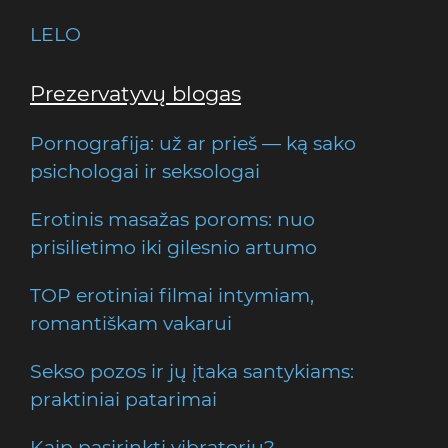
LELO
Prezervatyvų blogas
Pornografija: už ar prieš — ką sako
psichologai ir seksologai
Erotinis masažas poroms: nuo
prisilietimo iki gilesnio artumo
TOP erotiniai filmai intymiam,
romantiškam vakarui
Sekso pozos ir jų įtaka santykiams:
praktiniai patarimai
Kaip pasirinkti vibratorių?