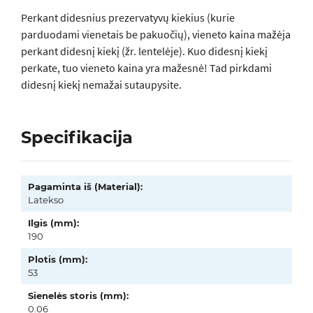
Perkant didesnius prezervatyvų kiekius (kurie
parduodami vienetais be pakuočių), vieneto kaina mažėja
perkant didesnį kiekį (žr. lentelėje). Kuo didesnį kiekį
perkate, tuo vieneto kaina yra mažesnė! Tad pirkdami
didesnį kiekį nemažai sutaupysite.
Specifikacija
Pagaminta iš (Material):
Latekso
Ilgis (mm):
190
Plotis (mm):
53
Sienelės storis (mm):
0.06