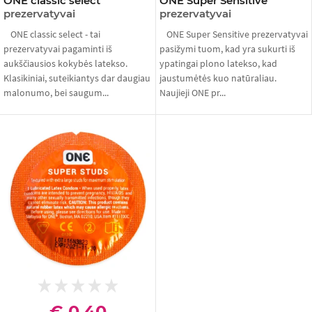
ONE classic select
ONE Super Sensitive
prezervatyvai
prezervatyvai
ONE classic select - tai
ONE Super Sensitive prezervatyvai
prezervatyvai pagaminti iš
pasižymi tuom, kad yra sukurti iš
aukščiausios kokybės latekso.
ypatingai plono latekso, kad
Klasikiniai, suteikiantys dar daugiau
jaustumėtės kuo natūraliau.
malonumo, bei saugum...
Naujieji ONE pr...
€ 0,40