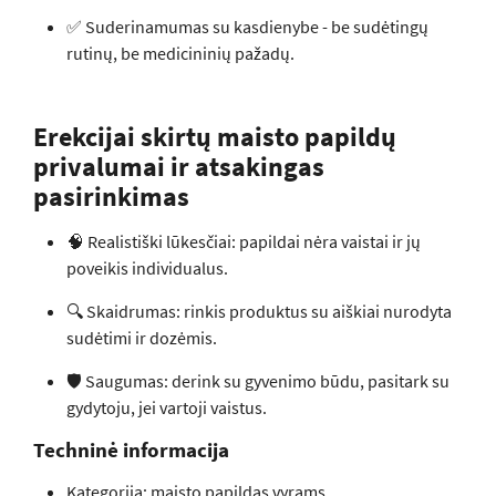
✅ Suderinamumas su kasdienybe - be sudėtingų
rutinų, be medicininių pažadų.
Erekcijai skirtų maisto papildų
privalumai ir atsakingas
pasirinkimas
🧠 Realistiški lūkesčiai: papildai nėra vaistai ir jų
poveikis individualus.
🔍 Skaidrumas: rinkis produktus su aiškiai nurodyta
sudėtimi ir dozėmis.
🛡️ Saugumas: derink su gyvenimo būdu, pasitark su
gydytoju, jei vartoji vaistus.
Techninė informacija
Kategorija: maisto papildas vyrams.