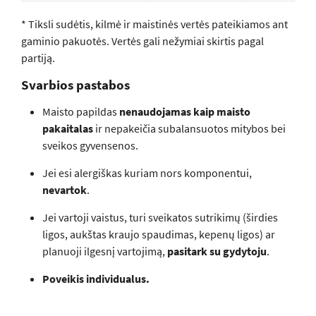
* Tiksli sudėtis, kilmė ir maistinės vertės pateikiamos ant
gaminio pakuotės. Vertės gali nežymiai skirtis pagal
partiją.
Svarbios pastabos
Maisto papildas
nenaudojamas kaip maisto
pakaitalas
ir nepakeičia subalansuotos mitybos bei
sveikos gyvensenos.
Jei esi alergiškas kuriam nors komponentui,
nevartok
.
Jei vartoji vaistus, turi sveikatos sutrikimų (širdies
ligos, aukštas kraujo spaudimas, kepenų ligos) ar
planuoji ilgesnį vartojimą,
pasitark su gydytoju
.
Poveikis individualus.