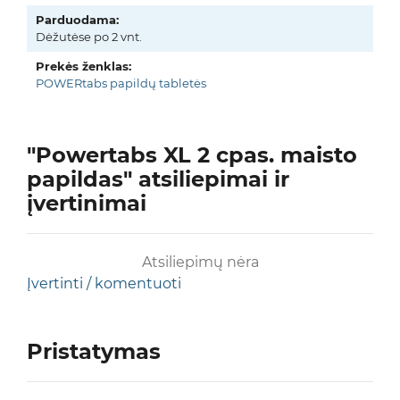
Parduodama:
Dėžutėse po 2 vnt.
Prekės ženklas:
POWERtabs papildų tabletės
"Powertabs XL 2 cpas. maisto
papildas" atsiliepimai ir
įvertinimai
Atsiliepimų nėra
Įvertinti / komentuoti
Pristatymas