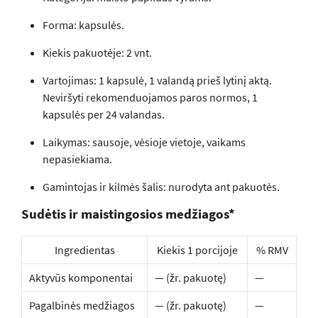
Forma: kapsulės.
Kiekis pakuotėje: 2 vnt.
Vartojimas: 1 kapsulė, 1 valandą prieš lytinį aktą.
Neviršyti rekomenduojamos paros normos, 1
kapsulės per 24 valandas.
Laikymas: sausoje, vėsioje vietoje, vaikams
nepasiekiama.
Gamintojas ir kilmės šalis: nurodyta ant pakuotės.
Sudėtis ir maistingosios medžiagos*
Ingredientas
Kiekis 1 porcijoje
% RMV
Aktyvūs komponentai
— (žr. pakuotę)
—
Pagalbinės medžiagos
— (žr. pakuotę)
—