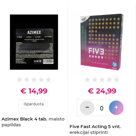
€ 14,99
€ 24,99
Išparduota
−
+
Azimex Black 4 tab.
maisto
papildas
Five Fast Acting 5 vnt.
erekcijai stiprinti