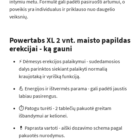
intymiu metu. Formulė gali padėti pasiruošti artumui, o
poveikis yra individualus ir priklauso nuo daugelio
veiksnių.
Powertabs XL 2 vnt. maisto papildas
erekcijai - ką gauni
⚡ Dėmesys erekcijos palaikymui - sudedamosios
dalys parinktos siekiant palaikyti normalią
kraujotaką ir vyrišką funkciją.
💪 Energijos ir ištvermės parama - gali padėti jaustis
labiau pasirengus.
⏱️ Patogu turėti - 2 tablečių pakuotė greitam
išbandymui ar kelionei.
💊 Paprasta vartoti - aiški dozavimo schema pagal
pakuotės nurodymus.