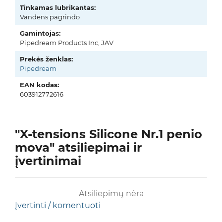
Tinkamas lubrikantas:
Vandens pagrindo
Gamintojas:
Pipedream Products Inc, JAV
Prekės ženklas:
Pipedream
EAN kodas:
603912772616
"X-tensions Silicone Nr.1 penio
mova" atsiliepimai ir
įvertinimai
Atsiliepimų nėra
Įvertinti / komentuoti