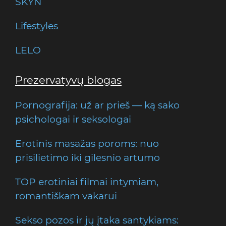
SKYN
Lifestyles
LELO
Prezervatyvų blogas
Pornografija: už ar prieš — ką sako
psichologai ir seksologai
Erotinis masažas poroms: nuo
prisilietimo iki gilesnio artumo
TOP erotiniai filmai intymiam,
romantiškam vakarui
Sekso pozos ir jų įtaka santykiams: