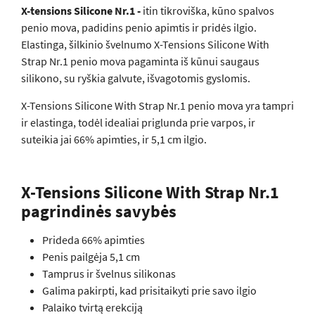
X-tensions Silicone Nr.1 -
itin tikroviška, kūno spalvos
penio mova, padidins penio apimtis ir pridės ilgio.
Elastinga, šilkinio švelnumo X-Tensions Silicone With
Strap Nr.1 penio mova pagaminta iš kūnui saugaus
silikono, su ryškia galvute, išvagotomis gyslomis.
X-Tensions Silicone With Strap Nr.1 penio mova yra tampri
ir elastinga, todėl idealiai priglunda prie varpos, ir
suteikia jai 66% apimties, ir 5,1 cm ilgio.
X-Tensions Silicone With Strap Nr.1
pagrindinės savybės
Prideda 66% apimties
Penis pailgėja 5,1 cm
Tamprus ir švelnus silikonas
Galima pakirpti, kad prisitaikyti prie savo ilgio
Palaiko tvirtą erekciją