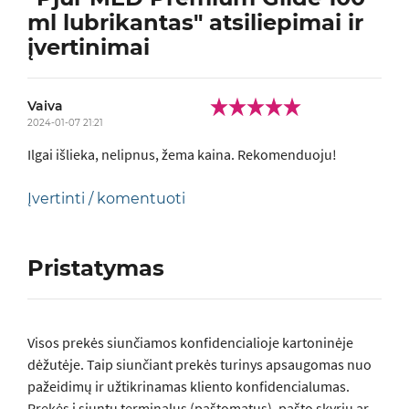
ml lubrikantas" atsiliepimai ir
įvertinimai
Vaiva
2024-01-07 21:21
Ilgai išlieka, nelipnus, žema kaina. Rekomenduoju!
Įvertinti / komentuoti
Pristatymas
Visos prеkės siunčiamos konfidencialioje kartoninėje
dėžutėje. Taip siunčiant prekės turinys apsaugomas nuo
pažeidimų ir užtikrinamas kliento konfidencialumas.
Prekės į siuntų terminalus (paštomatus), pašto skyrių ar