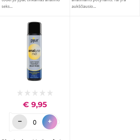
seks...
aukščiausio...
€ 9,95
−
+