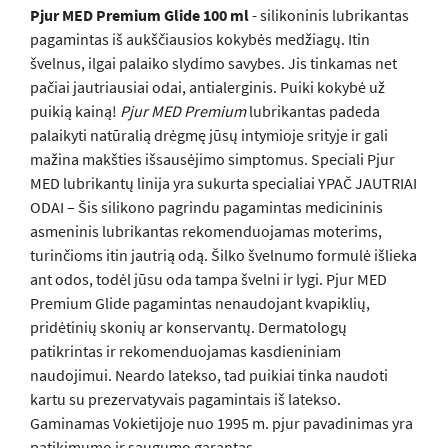
Pjur MED Premium Glide 100 ml
- silikoninis lubrikantas
pagamintas iš aukščiausios kokybės medžiagų. Itin
švelnus, ilgai palaiko slydimo savybes. Jis tinkamas net
pačiai jautriausiai odai, antialerginis. Puiki kokybė už
puikią kainą!
Pjur MED Premium
lubrikantas padeda
palaikyti natūralią drėgmę jūsų intymioje srityje ir gali
mažina makšties išsausėjimo simptomus. Speciali Pjur
MED lubrikantų linija yra sukurta specialiai YPAČ JAUTRIAI
ODAI – Šis silikono pagrindu pagamintas medicininis
asmeninis lubrikantas rekomenduojamas moterims,
turinčioms itin jautrią odą. Šilko švelnumo formulė išlieka
ant odos, todėl jūsu oda tampa švelni ir lygi. Pjur MED
Premium Glide pagamintas nenaudojant kvapiklių,
pridėtinių skonių ar konservantų. Dermatologų
patikrintas ir rekomenduojamas kasdieniniam
naudojimui. Neardo latekso, tad puikiai tinka naudoti
kartu su prezervatyvais pagamintais iš latekso.
Gaminamas Vokietijoje nuo ​​1995 m. pjur pavadinimas yra
patikimumo ir saugumo garantas.