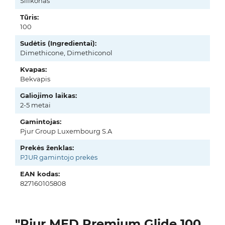
Silikonas
Tūris:
100
Sudėtis (Ingredientai):
Dimethicone, Dimethiconol
Kvapas:
Bekvapis
Galiojimo laikas:
2-5 metai
Gamintojas:
Pjur Group Luxembourg S.A
Prekės ženklas:
PJUR gamintojo prekės
EAN kodas:
827160105808
"Pjur MED Premium Glide 100