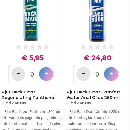
€ 5,95
€ 24,80
−
−
+
+
Pjur Back Door
Pjur Back Door Comfort
Regenerating Panthenol
Water Anal Glide 250 ml
lubrikantas
lubrikantas
Pjur Backdoor Panthenol 30/100
Pjur Back Door Comfort 250 ml –
ml - vandens pagrindu pagamintas
lubrikantas, kuris suteikia
lubrikantas suteikia ilgalaikį tepimą,
malonumą ir komfortą Jūsų
todėl jis ypač tinkamas analinio
analiniams potyriams. Tai yra