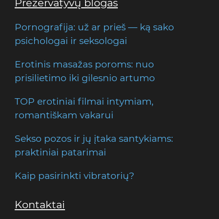
Prezervatyvų blogas
Pornografija: už ar prieš — ką sako
psichologai ir seksologai
Erotinis masažas poroms: nuo
prisilietimo iki gilesnio artumo
TOP erotiniai filmai intymiam,
romantiškam vakarui
Sekso pozos ir jų įtaka santykiams:
praktiniai patarimai
Kaip pasirinkti vibratorių?
Kontaktai