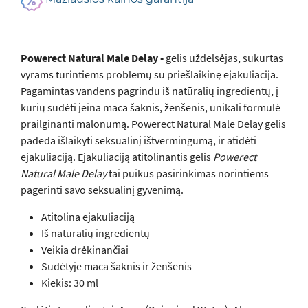
Powerect Natural Male Delay -
gelis uždelsėjas, sukurtas
vyrams turintiems problemų su priešlaikinę ejakuliacija.
Pagamintas vandens pagrindu iš natūralių ingredientų, į
kurių sudėti įeina maca šaknis, ženšenis, unikali formulė
prailginanti malonumą. Powerect Natural Male Delay gelis
padeda išlaikyti seksualinį ištvermingumą, ir atidėti
ejakuliaciją. Ejakuliaciją atitolinantis gelis
Powerect
Natural Male Delay
tai puikus pasirinkimas norintiems
pagerinti savo seksualinį gyvenimą.
Atitolina ejakuliaciją
Iš natūralių ingredientų
Veikia drėkinančiai
Sudėtyje maca šaknis ir ženšenis
Kiekis: 30 ml