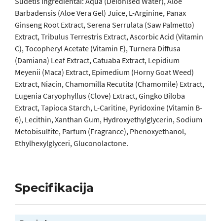
Sudėtis Ingredientai: Aqua (Deionised Water), Aloe
Barbadensis (Aloe Vera Gel) Juice, L-Arginine, Panax
Ginseng Root Extract, Serena Serrulata (Saw Palmetto)
Extract, Tribulus Terrestris Extract, Ascorbic Acid (Vitamin
C), Tocopheryl Acetate (Vitamin E), Turnera Diffusa
(Damiana) Leaf Extract, Catuaba Extract, Lepidium
Meyenii (Maca) Extract, Epimedium (Horny Goat Weed)
Extract, Niacin, Chamomilla Recutita (Chamomile) Extract,
Eugenia Caryophyllus (Clove) Extract, Gingko Biloba
Extract, Tapioca Starch, L-Caritine, Pyridoxine (Vitamin B-
6), Lecithin, Xanthan Gum, Hydroxyethylglycerin, Sodium
Metobisulfite, Parfum (Fragrance), Phenoxyethanol,
Ethylhexylglyceri, Gluconolactone.
Specifikacija