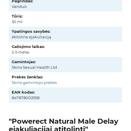
Pagrindas:
Vanduo
Tūris:
30 ml
Ypatingos savybės:
Atitolina ejakuliaciją
Galiojimo laikas:
2-5 metai
Gamintojas:
Skins Sexual Health Ltd
Prekės ženklas:
Skins gamintojo prekės
EAN kodas:
847878002558
"Powerect Natural Male Delay
ejakuliacijai atitolinti"