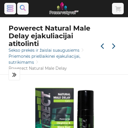
Powerect Natural Male
Delay ejakuliacijai
atitolinti
Sekso prekės ir žaislai suaugusiems
Priemonės priešlaikinei ejakuliacijai,
sutrikimams
Powerect Natural Male Delay