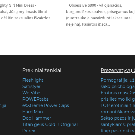
ty Girl Mini Dress -
Obsessive S800 - viliojanačios,
ukai, Jūsų mylimasis tikrai
burgundiškos spalvos, prisegamos koj
 dėl itin seksualios išvaizdos
(nuotraukoje pavaizduoti aksesuarai
neįeina). Pasiūtos i&sca...
Prekiniai ženklai
Prezervatyvų 
Fleshlight
Pornografija: už
Satisfyer
sako psichologai
We-Vibe
Erotinis masaža
POWERtabs
prisilietimo iki
cija
eXXtreme Power Caps
TOP erotiniai fi
Hard Man
romantiškam va
Doc Hammer
Sekso pozos ir j
Titan gelis Gold ir Original
santykiams: prak
Durex
Kaip pasirinkti v