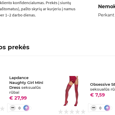
kliento konfidencialumas. Prekės į siuntų
Nemok
aštomatus), pašto skyrių ar kurjeriu į namus
er 1–2 darbo dienas.
Perkant
os prekės
Lapdance
Naughty Girl Mini
Obsessive S
Dress
seksualūs
seksualūs rū
rūbai
€ 7,59
€ 27,99
−
−
+
+