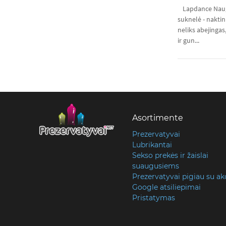
Lapdance Naugh
suknelė - naktin
neliks abejingas,
ir gun...
Asortimente
Prezervatyvai
Lubrikantai
Sekso prekės ir žaislai
suaugusiems
Prezervatyvai pigiau su ak
Google atsiliepimai
Pristatymas