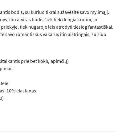
antis bodis, su kuriuo tikrai sužavėsite savo mylimąjį.
ys, itin atviras bodis šiek tiek dengia krūtinę, o
priekyje, tiek nugaroje leis atrodyti tiesiog fantastiškai.
te savo romantiškus vakarus itin aistringais, su šiuo
sitaikantis prie bet kokių apimčių)
rpimais
stele
as, 10% elastanas
0)