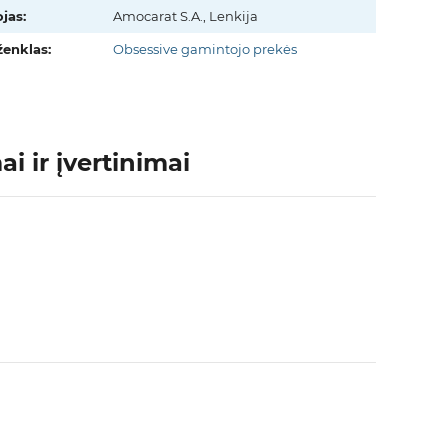
jas:
Amocarat S.A., Lenkija
ženklas:
Obsessive gamintojo prekės
i ir įvertinimai