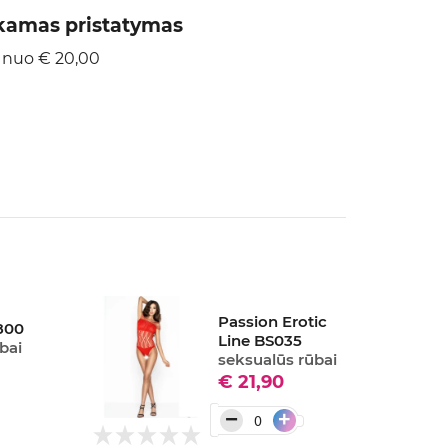
amas pristatymas
 nuo € 20,00
Passion Erotic
800
Line BS035
bai
seksualūs rūbai
€ 21,90
−
+