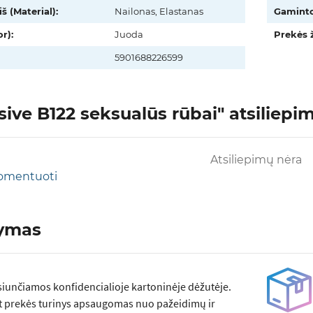
š (Material):
Nailonas, Elastanas
Gaminto
r):
Juoda
Prekės 
5901688226599
ive B122 seksualūs rūbai" atsiliepima
Atsiliepimų nėra
 komentuoti
tymas
siunčiamos konfidencialioje kartoninėje dėžutėje.
t prekės turinys apsaugomas nuo pažeidimų ir