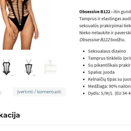
Obsessive B122 -
itin gund
Tamprus ir elastingas audin
seksualūs prakirpimai tiek 
Nieko nelaukite ir paverski
Obsessive B122
bodžiu.
Seksualaus dizaino
Tamprus tinklelis (pri
Su pikantiškais praki
Spalva:
juoda
Kelnaičių tipas
su juo
Medžiaga:
90% nailon
Įvertinti / komentuoti
Dydis: S/M/L (EU 34-4
kacija