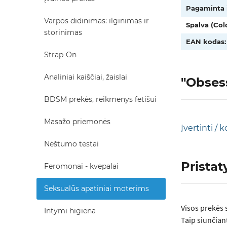
Pagaminta i
Varpos didinimas: ilginimas ir
Spalva (Colo
storinimas
EAN kodas:
Strap-On
Analiniai kaiščiai, žaislai
"Obsess
BDSM prekės, reikmenys fetišui
Masažo priemonės
Įvertinti /
Nėštumo testai
Prista
Feromonai - kvepalai
Seksualūs apatiniai moterims
Visos prеkės 
Intymi higiena
Taip siunčian