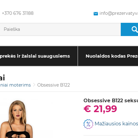
+370 676 31188
info@prezervatyva
prekės ir žaislai suaugusiems
Nuolaidos kodas Prez
ai
iniai moterims
Obsessive B122
Obsessive B122 seksu
€ 21,99
Mažiausios kainos