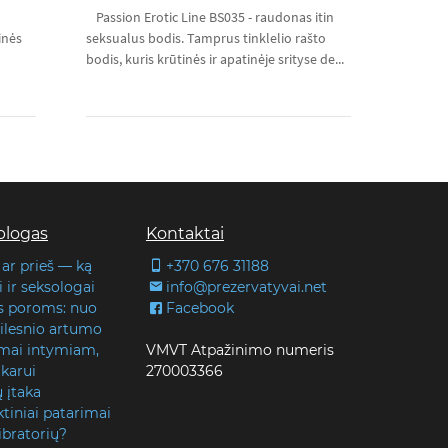
Passion Erotic Line BS035 - raudonas itin
inės
seksualus bodis. Tamprus tinklelio rašto
bodis, kuris krūtinės ir apatinėje srityse de...
blogas
Kontaktai
 ar prieš — ką
+370 676 31188
 ir seksologai
info@prezervatyvai.net
s poroms: nuo
Facebook
 gilesnio artumo
lmai intymiam,
VMVT Atpažinimo numeris
karui
270003366
ų įtaka
tiniai patarimai
ibratorių?