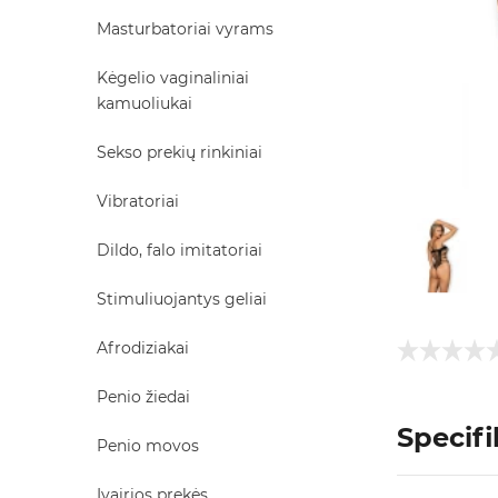
Masturbatoriai vyrams
Kėgelio vaginaliniai
kamuoliukai
Sekso prekių rinkiniai
Vibratoriai
Dildo, falo imitatoriai
Stimuliuojantys geliai
Afrodiziakai
Penio žiedai
Specifi
Penio movos
Įvairios prekės