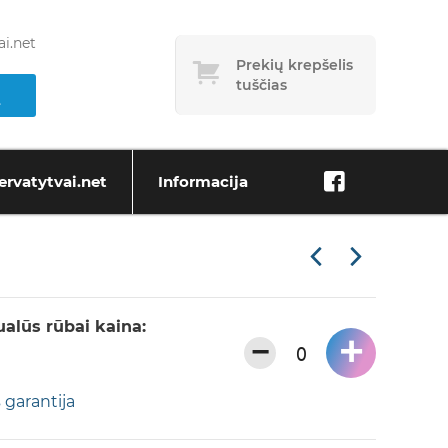
i.net
Prekių krepšelis
tuščias
ervatytvai.net
Informacija
alūs rūbai kaina:
+
−
 garantija