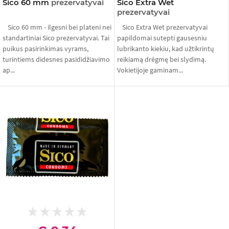
Sico 60 mm
prezervatyvai
Sico Extra Wet
prezervatyvai
Sico 60 mm - ilgesni bei plateni nei
Sico Extra Wet prezervatyvai
standartiniai Sico prezervatyvai. Tai
papildomai sutepti gausesniu
puikus pasirinkimas vyrams,
lubrikanto kiekiu, kad užtikrintų
turintiems didesnes pasididžiavimo
reikiamą drėgmę bei slydimą.
ap...
Vokietijoje gaminam...