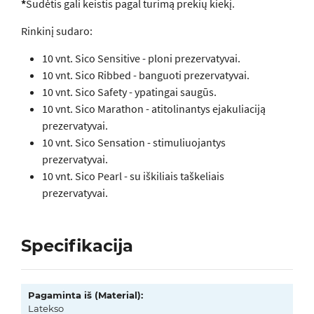
*
Sudėtis gali keistis pagal turimą prekių kiekį.
Rinkinį sudaro:
10 vnt. Sico Sensitive - ploni prezervatyvai.
10 vnt. Sico Ribbed - banguoti prezervatyvai.
10 vnt. Sico Safety - ypatingai saugūs.
10 vnt. Sico Marathon - atitolinantys ejakuliaciją
prezervatyvai.
10 vnt. Sico Sensation - stimuliuojantys
prezervatyvai.
10 vnt. Sico Pearl - su iškiliais taškeliais
prezervatyvai.
Specifikacija
Pagaminta iš (Material):
Latekso