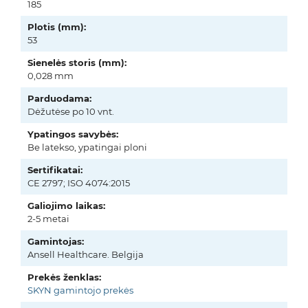
185
Plotis (mm):
53
Sienelės storis (mm):
0,028 mm
Parduodama:
Dėžutėse po 10 vnt.
Ypatingos savybės:
Be latekso, ypatingai ploni
Sertifikatai:
CE 2797; ISO 4074:2015
Galiojimo laikas:
2-5 metai
Gamintojas:
Ansell Healthcare. Belgija
Prekės ženklas:
SKYN gamintojo prekės