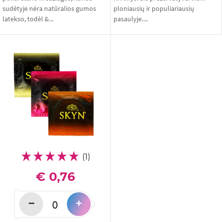
sudėtyje nėra natūralios gumos
ploniausių ir populiariausių
latekso, todėl &...
pasaulyje....
(1)
€ 0,76
−
+