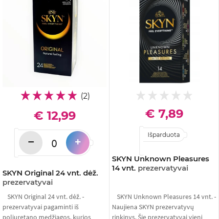
(2)
€ 7,89
€ 12,99
Išparduota
−
+
SKYN Unknown Pleasures
14 vnt.
prezervatyvai
SKYN Original 24 vnt. dėž.
prezervatyvai
SKYN Original 24 vnt. dėž. -
SKYN Unknown Pleasures 14 vnt. -
prezervatyvai pagaminti iš
Naujiena SKYN prezervatyvų
poliuretano medžiagos, kurios
rinkinys. Šie prezervatyvai vieni