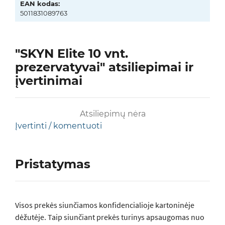
EAN kodas:
5011831089763
"SKYN Elite 10 vnt.
prezervatyvai" atsiliepimai ir
įvertinimai
Atsiliepimų nėra
Įvertinti / komentuoti
Pristatymas
Visos prеkės siunčiamos konfidencialioje kartoninėje
dėžutėje. Taip siunčiant prekės turinys apsaugomas nuo