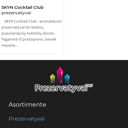
SKYN Cocktail Club
prezervatyvai
SKYN Cocktail Club - aromatizuoti
prezervatyvai be latekso,
populiariausių kokteilių skonio.
Pagaminti iš polizopreno, beveik
nepaste...
Asortimente
Prezervatyvai