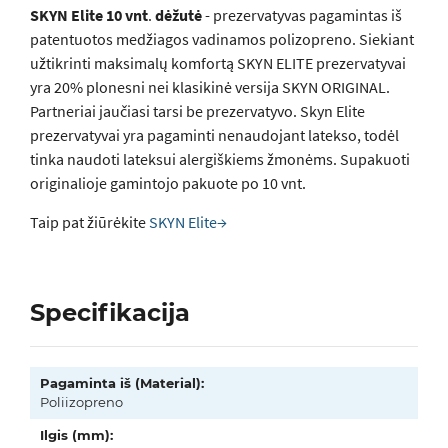
SKYN Elite 10 vnt
.
dėžutė
- prezervatyvas pagamintas iš
patentuotos medžiagos vadinamos polizopreno. Siekiant
užtikrinti maksimalų komfortą SKYN ELITE prezervatyvai
yra 20% plonesni nei klasikinė versija SKYN ORIGINAL.
Partneriai jaučiasi tarsi be prezervatyvo. Skyn Elite
prezervatyvai yra pagaminti nenaudojant latekso, todėl
tinka naudoti lateksui alergiškiems žmonėms. Supakuoti
originalioje gamintojo pakuote po 10 vnt.
Taip pat žiūrėkite
SKYN Elite→
Specifikacija
Pagaminta iš (Material):
Poliizopreno
Ilgis (mm):