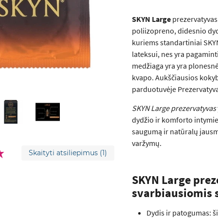
SKYN Large
prezervatyvas,
poliizopreno, didesnio dydž
kuriems standartiniai SKYN 
lateksui, nes yra pagamin
medžiaga yra yra plonesnė 
kvapo. Aukščiausios koky
parduotuvėje Prezervatyva
SKYN Large prezervatyvas
dydžio ir komforto intymi
saugumą ir natūralų jaus
varžymų.
Skaityti atsiliepimus
(1)
SKYN Large prez
svarbiausiomis 
Dydis ir patogumas: ši