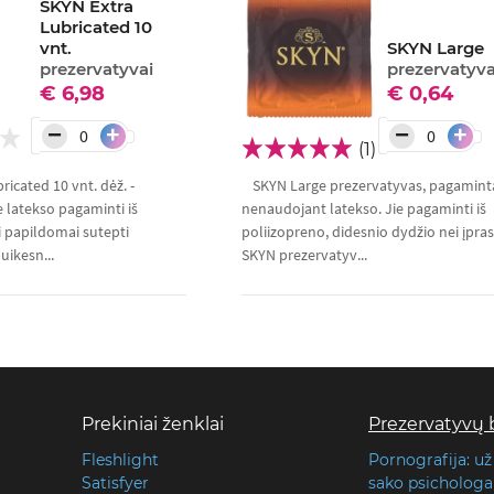
SKYN Extra
Lubricated 10
vnt.
SKYN Large
prezervatyvai
prezervatyva
€ 6,98
€ 0,64
−
−
+
+
(1)
ricated 10 vnt. dėž. -
SKYN Large prezervatyvas, pagamint
 latekso pagaminti iš
nenaudojant latekso. Jie pagaminti iš
i papildomai sutepti
poliizopreno, didesnio dydžio nei įpras
uikesn...
SKYN prezervatyv...
Prekiniai ženklai
Prezervatyvų 
Fleshlight
Pornografija: už
Satisfyer
sako psichologai