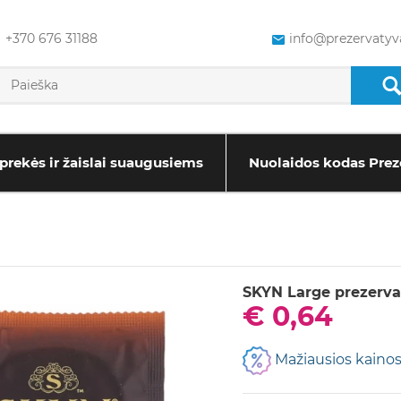
+370 676 31188
info@prezervatyva
prekės ir žaislai suaugusiems
Nuolaidos kodas Prez
SKYN Large prezerva
€ 0,64
Mažiausios kainos