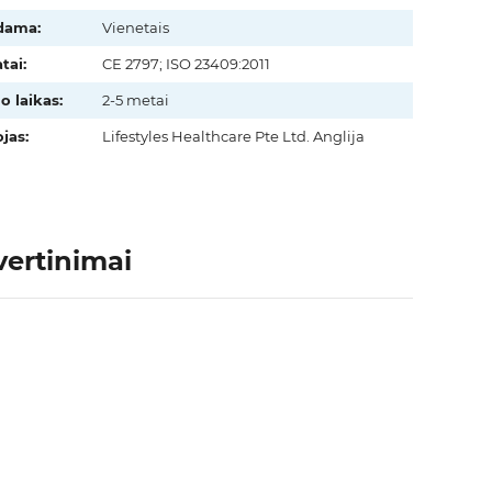
dama:
Vienetais
tai:
CE 2797; ISO 23409:2011
o laikas:
2-5 metai
jas:
Lifestyles Healthcare Pte Ltd. Anglija
vertinimai