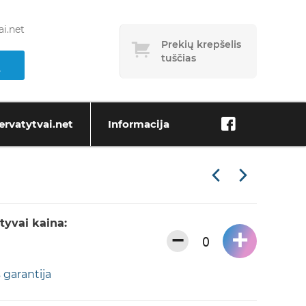
i.net
Prekių krepšelis
tuščias
ervatytvai.net
Informacija
tyvai kaina:
+
−
 garantija