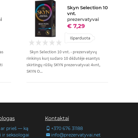
Skyn Selection 10
vnt.
i
prezervatyvai
€ 7,29
Išparduota
as
Skyn Selection 10 vnt. - prezervatyvų
rinkinys kurį sudaro 10 dėžutėje esantys
ti
skirtingų rūšių SKYN prezervatyvai: 4vnt,
SKYN O...
blogas
Kontaktai
 ar prieš — ką
+370 676 31188
 ir seksologai
info@prezervatyvai.net