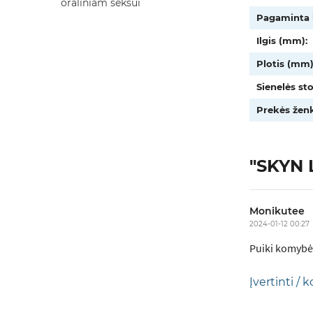
oraliniam seksui
Pagaminta i
Ilgis (mm):
Plotis (mm)
Sienelės st
Prekės ženk
"SKYN L
Monikutee
2024-01-12 00:27
Puiki komybė
Įvertinti /