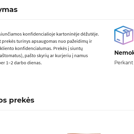
tymas
siunčiamos konfidencialioje kartoninėje dėžutėje.
t prekės turinys apsaugomas nuo pažeidimų ir
kliento konfidencialumas. Prekės į siuntų
Nemok
aštomatus), pašto skyrių ar kurjeriu į namus
er 1–2 darbo dienas.
Perkant
os prekės