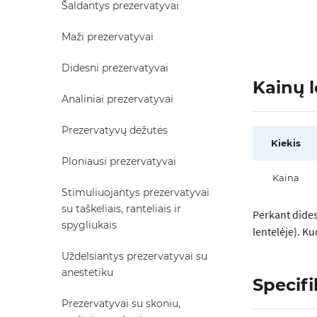
Šaldantys prezervatyvai
Maži prezervatyvai
Didesni prezervatyvai
Kainų l
Analiniai prezervatyvai
Prezervatyvų dėžutės
Kiekis
Ploniausi prezervatyvai
Kaina
Stimuliuojantys prezervatyvai
su taškeliais, ranteliais ir
Perkant dides
spygliukais
lentelėje). K
Uždelsiantys prezervatyvai su
anestetiku
Specifi
Prezervatyvai su skoniu,