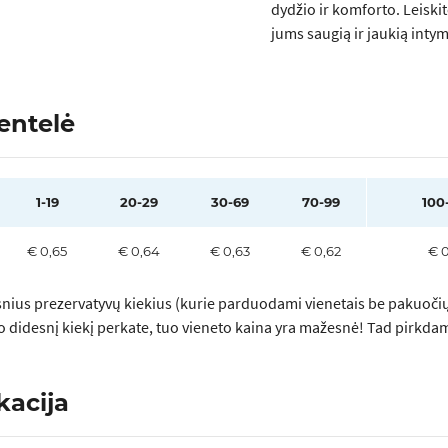
dydžio ir komforto. Leisk
jums saugią ir jaukią inty
entelė
1-19
20-29
30-69
70-99
100
€ 0,65
€ 0,64
€ 0,63
€ 0,62
€ 0
nius prezervatyvų kiekius (kurie parduodami vienetais be pakuočių)
uo didesnį kiekį perkate, tuo vieneto kaina yra mažesnė! Tad pirkda
kacija