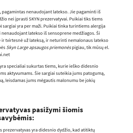
 pagamintas nenaudojant latekso. Jie pagaminti iš
io nei įprasti SKYN prezervatyvai. Puikiai tiks tiems
sargiai yra per maži. Puikiai tinka turintiems alergija
ti nenaudojant latekso iš sensoprene medžiagos. Ši
ir tvirtesnė už lateksą, ir neturinti nemalonaus latekso
bės
Skyn Large apsaugos priemonės
pigiau, tik mūsų el.
i.net
yra specialiai sukurtas tiems, kurie ieško didesnio
ems aktyvumams. Šie sargiai suteikia jums patogumą,
mą, leisdamas jums mėgautis malonumu be jokių
ervatyvas pasižymi šiomis
savybėmis:
s prezervatyvas yra didesnio dydžio, kad atitiktų