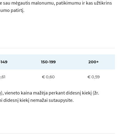
ite sau mėgautis malonumu, patikimumu ir kas užtikrins
mumo patirtį.
-149
150-199
200+
,61
€ 0,60
€ 0,59
, vieneto kaina mažėja perkant didesnį kiekį (žr.
mi didesnį kiekį nemažai sutaupysite.