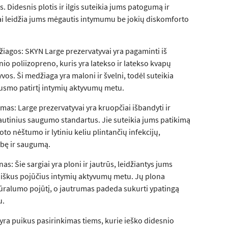
s. Didesnis plotis ir ilgis suteikia jums patogumą ir
i leidžia jums mėgautis intymumu be jokių diskomforto
agos: SKYN Large prezervatyvai yra pagaminti iš
nio poliizopreno, kuris yra latekso ir latekso kvapų
os. Ši medžiaga yra maloni ir švelni, todėl suteikia
usmo patirtį intymių aktyvumų metu.
as: Large prezervatyvai yra kruopčiai išbandyti ir
tautinius saugumo standartus. Jie suteikia jums patikimą
o nėštumo ir lytiniu keliu plintančių infekcijų,
ybę ir saugumą.
nas: Šie sargiai yra ploni ir jautrūs, leidžiantys jums
niškus pojūčius intymių aktyvumų metu. Jų plona
tūralumo pojūtį, o jautrumas padeda sukurti ypatingą
u.
yra puikus pasirinkimas tiems, kurie ieško didesnio