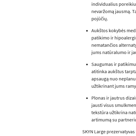
individualius poreikiu
nevaržomą jausmą. Ta
pojūčių.
Aukštos kokybės medži
patikimo ir hipoalergi
nematančios alternatyv
jums natūralumo ir ja
Saugumas ir patikimum
atitinka aukštus tarp
apsaugą nuo neplanuot
užtikrinant jums ram
Plonas ir jautrus dizai
jausti visus smulkme
tekstūra užtikrina na
artimumą su partneri
SKYN Large prezervatyvas 