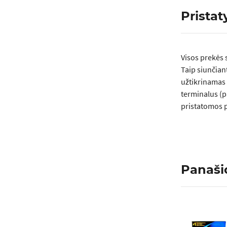
Prista
Visos prеkės 
Taip siunčian
užtikrinamas 
terminalus (p
pristatomos p
Panaši