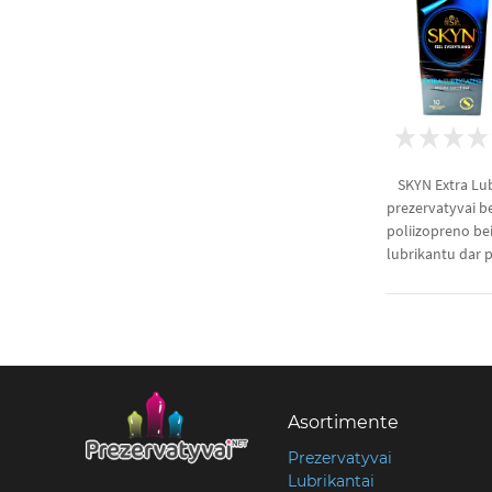
SKYN Extra Lub
prezervatyvai be
poliizopreno be
lubrikantu dar p
Asortimente
Prezervatyvai
Lubrikantai