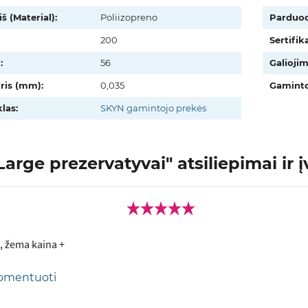
š (Material):
Poliizopreno
Parduo
200
Sertifika
:
56
Galiojim
oris (mm):
0,035
Gaminto
las:
SKYN gamintojo prekės
arge prezervatyvai" atsiliepimai ir į
, žema kaina +
 komentuoti