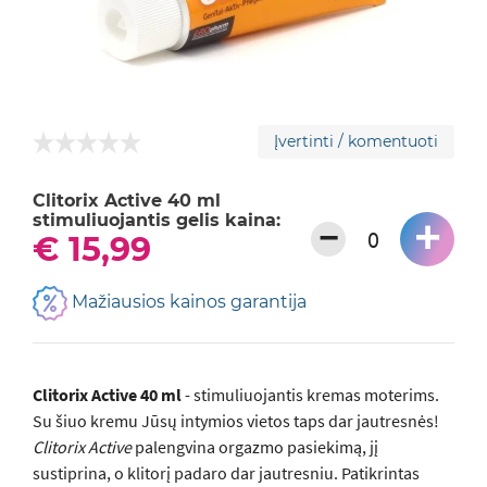
Įvertinti / komentuoti
Clitorix Active 40 ml
stimuliuojantis gelis kaina:
+
−
€ 15,99
Mažiausios kainos garantija
Clitorix Active 40 ml
- stimuliuojantis kremas moterims.
Su šiuo kremu Jūsų intymios vietos taps dar jautresnės!
Clitorix Active
palengvina orgazmo pasiekimą, jį
sustiprina, o klitorį padaro dar jautresniu. Patikrintas