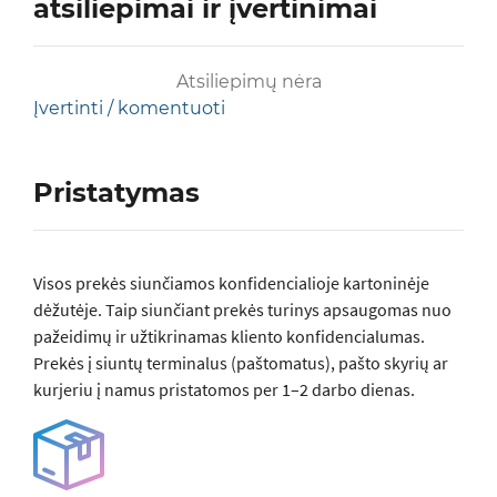
atsiliepimai ir įvertinimai
Atsiliepimų nėra
Įvertinti / komentuoti
Pristatymas
Visos prеkės siunčiamos konfidencialioje kartoninėje
dėžutėje. Taip siunčiant prekės turinys apsaugomas nuo
pažeidimų ir užtikrinamas kliento konfidencialumas.
Prekės į siuntų terminalus (paštomatus), pašto skyrių ar
kurjeriu į namus pristatomos per 1–2 darbo dienas.