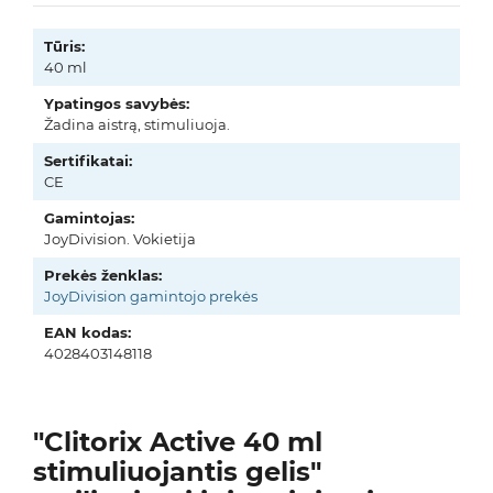
Tūris:
40 ml
Ypatingos savybės:
Žadina aistrą, stimuliuoja.
Sertifikatai:
CE
Gamintojas:
JoyDivision. Vokietija
Prekės ženklas:
JoyDivision gamintojo prekės
EAN kodas:
4028403148118
"Clitorix Active 40 ml
stimuliuojantis gelis"