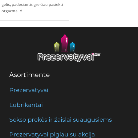
gelis, padėsiantis greičiau pasiekti
orgazmą. M...
Asortimente
Prezervatyvai
Lubrikantai
Sekso prekės ir žaislai suaugusiems
Prezervatyvai pigiau su akcija