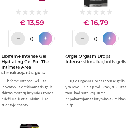
€ 13,59
€ 16,79
−
−
+
+
Libifeme Intense Gel
Orgie Orgasm Drops
Hydrating Gel For The
Intense
stimuliuojantis gelis
Intimate Area
stimuliuojantis gelis
Libifeme Intense Gel – tai
Orgie Orgasm Drops Intense gelis
inovatyvus drėkinamasis gelis,
yra revoliucinis produktas, sukurtas
skirtas moterų intymios zonos
tam, kad suteiktų Jums
priežiūrai ir atjauninimui. Jo
nepakartojamas intymias akimirkas
sudėtyje esanty...
ir išp...