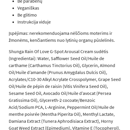
Be parabenų
Veganiškas
Be glitimo
Instrukcija viduje
Įspėjimas: nerekomenduojama nėščioms moterims ir
žmonėms, kenčiantiems nuo lytinių organų pūslelinės.
Shunga Rain Of Love G-Spot Arousal Cream sudėtis
(Ingredientai): Water, Safflower Seed Oil/Huile de
carthame (Carthamus Tinctorius Oil), Glycerin, Almond
Oil/Huile d’amande (Prunus Amygdalus Dulcis Oil),
Acrylates/C10-30 Alkyl Acrylate Crosspolymer, Grape Seed
Oil/Huile de pépin de raisin (Vitis Vinifera Seed Oil),
Sesame Seed Oil, Avocado Oil/Huile d’avocat (Persea
Gratissima Oil), Glycereth-2 cocoate/Benzoic
Acid/Sodium PCA, L-Arginine, Peppermint Oil/Huile de
menthe poivrée (Mentha Piperita Oil), Menthyl Lactate,
Damiana Extract (Tunera Aphrodisiaca Extract), Horny
Goat Weed Extract (Epimedium), Vitamine E (Tocopherol).