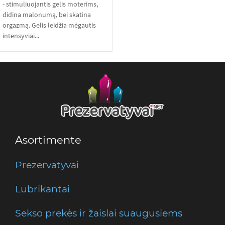
- stimuliuojantis gelis moterims,
didina malonumą, bei skatina
orgazmą. Gelis leidžia mėgautis
intensyviai...
Asortimente
Prezervatyvai
Lubrikantai
Sekso prekės ir žaislai suaugusiems