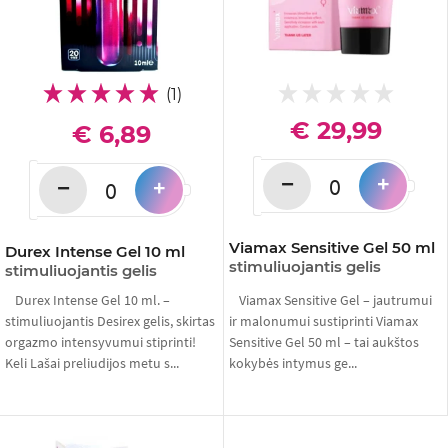
(1)
€ 29,99
€ 6,89
−
+
−
+
Viamax Sensitive Gel 50 ml
Durex Intense Gel 10 ml
stimuliuojantis gelis
stimuliuojantis gelis
Durex Intense Gel 10 ml. –
Viamax Sensitive Gel – jautrumui
stimuliuojantis Desirex gelis, skirtas
ir malonumui sustiprinti Viamax
orgazmo intensyvumui stiprinti!
Sensitive Gel 50 ml – tai aukštos
Keli Lašai preliudijos metu s...
kokybės intymus ge...