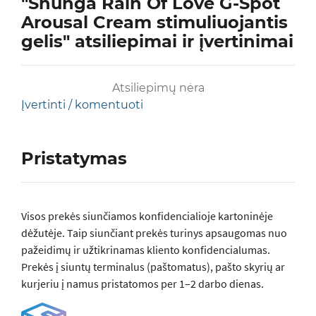
"Shunga Rain Of Love G-Spot
Arousal Cream stimuliuojantis
gelis" atsiliepimai ir įvertinimai
Atsiliepimų nėra
Įvertinti / komentuoti
Pristatymas
Visos prеkės siunčiamos konfidencialioje kartoninėje
dėžutėje. Taip siunčiant prekės turinys apsaugomas nuo
pažeidimų ir užtikrinamas kliento konfidencialumas.
Prekės į siuntų terminalus (paštomatus), pašto skyrių ar
kurjeriu į namus pristatomos per 1–2 darbo dienas.