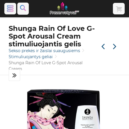
Video apie prekę
Shunga Rain Of Love G-
Spot Arousal Cream
stimuliuojantis gelis
Sekso prekės ir žaislai suaugusiems
Stimuliuojantys geliai
Shunga Rain Of Love G-Spot Arousal
Cream