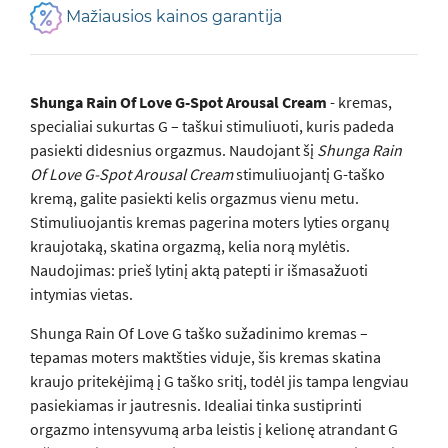
Mažiausios kainos garantija
Shunga Rain Of Love G-Spot Arousal Cream
- kremas,
specialiai sukurtas G – taškui stimuliuoti, kuris padeda
pasiekti didesnius orgazmus. Naudojant šį
Shunga Rain
Of Love G-Spot Arousal Cream
stimuliuojantį G-taško
kremą, galite pasiekti kelis orgazmus vienu metu.
Stimuliuojantis kremas pagerina moters lyties organų
kraujotaką, skatina orgazmą, kelia norą mylėtis.
Naudojimas: prieš lytinį aktą patepti ir išmasažuoti
intymias vietas.
Shunga Rain Of Love G taško sužadinimo kremas –
tepamas moters maktšties viduje, šis kremas skatina
kraujo pritekėjimą į G taško sritį, todėl jis tampa lengviau
pasiekiamas ir jautresnis. Idealiai tinka sustiprinti
orgazmo intensyvumą arba leistis į kelionę atrandant G