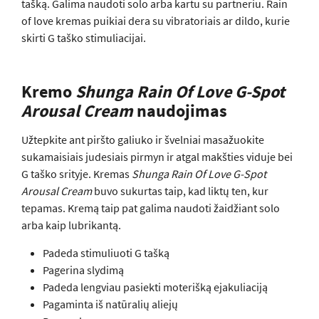
tašką. Galima naudoti solo arba kartu su partneriu. Rain
of love kremas puikiai dera su vibratoriais ar dildo, kurie
skirti G taško stimuliacijai.
Kremo
Shunga Rain Of Love G-Spot
Arousal Cream
naudojimas
Užtepkite ant piršto galiuko ir švelniai masažuokite
sukamaisiais judesiais pirmyn ir atgal makšties viduje bei
G taško srityje. Kremas
Shunga Rain Of Love G-Spot
Arousal Cream
buvo sukurtas taip, kad liktų ten, kur
tepamas. Kremą taip pat galima naudoti žaidžiant solo
arba kaip lubrikantą.
Padeda stimuliuoti G tašką
Pagerina slydimą
Padeda lengviau pasiekti moterišką ejakuliaciją
Pagaminta iš natūralių aliejų