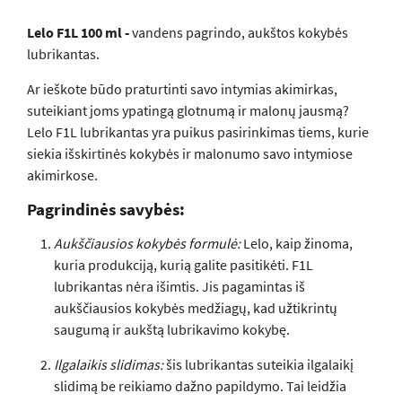
Lelo F1L 100 ml -
vandens pagrindo, aukštos kokybės
lubrikantas.
Ar ieškote būdo praturtinti savo intymias akimirkas,
suteikiant joms ypatingą glotnumą ir malonų jausmą?
Lelo F1L lubrikantas yra puikus pasirinkimas tiems, kurie
siekia išskirtinės kokybės ir malonumo savo intymiose
akimirkose.
Pagrindinės savybės:
Aukščiausios kokybės formulė:
Lelo, kaip žinoma,
kuria produkciją, kurią galite pasitikėti. F1L
lubrikantas nėra išimtis. Jis pagamintas iš
aukščiausios kokybės medžiagų, kad užtikrintų
saugumą ir aukštą lubrikavimo kokybę.
Ilgalaikis slidimas:
šis lubrikantas suteikia ilgalaikį
slidimą be reikiamo dažno papildymo. Tai leidžia