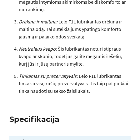
mėgautis intymioms akimirkoms be diskomforto ar
nutraukimų.
Drėkina ir maitina:
Lelo F1L lubrikantas drėkina ir
maitina odą. Tai suteikia jums ypatingo komforto
jausmą ir palaiko odos sveikatą.
Neutralaus kvapo:
Šis lubrikantas neturi stipraus
kvapo ar skonio, todėl jūs galite mėgautis šešėliu,
kurį jūs ir jūsų partneris mylite.
Tinkamas su prezervatyvais:
Lelo F1L lubrikantas
tinka su visų rūšių prezervatyvais. Jis taip pat puikiai
tinka naudoti su sekso žaisliukais.
Specifikacija