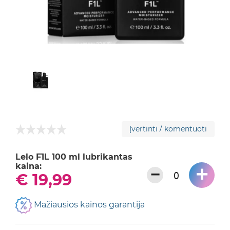
Įvertinti / komentuoti
Lelo F1L 100 ml lubrikantas
kaina:
+
−
€ 19,99
Mažiausios kainos garantija