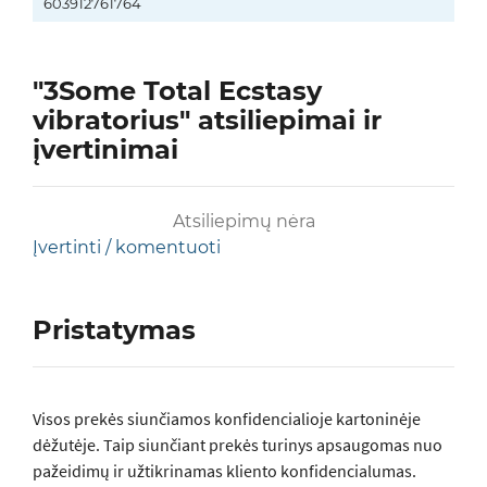
603912761764
"3Some Total Ecstasy
vibratorius" atsiliepimai ir
įvertinimai
Atsiliepimų nėra
Įvertinti / komentuoti
Pristatymas
Visos prеkės siunčiamos konfidencialioje kartoninėje
dėžutėje. Taip siunčiant prekės turinys apsaugomas nuo
pažeidimų ir užtikrinamas kliento konfidencialumas.