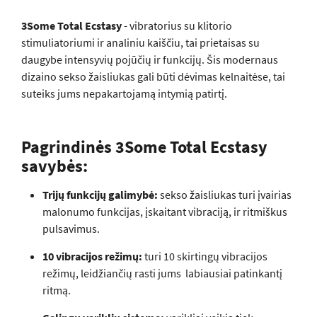
3Some Total Ecstasy
- vibratorius su klitorio
stimuliatoriumi ir analiniu kaiščiu, tai prietaisas su
daugybe intensyvių pojūčių ir funkcijų. Šis modernaus
dizaino sekso žaisliukas gali būti dėvimas kelnaitėse, tai
suteiks jums nepakartojamą intymią patirtį.
Pagrindinės 3Some Total Ecstasy
savybės:
Trijų funkcijų galimybė:
sekso žaisliukas turi įvairias
malonumo funkcijas, įskaitant vibraciją, ir ritmiškus
pulsavimus.
10 vibracijos režimų:
turi 10 skirtingų vibracijos
režimų, leidžiančių rasti jums labiausiai patinkantį
ritmą.