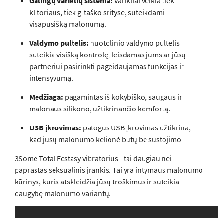
Galingų variklių sistema:
varikliai veikia tiek
klitoriaus, tiek g-taško srityse, suteikdami
visapusišką malonumą.
Valdymo pultelis:
nuotolinio valdymo pultelis
suteikia visišką kontrolę, leisdamas jums ar jūsų
partneriui pasirinkti pageidaujamas funkcijas ir
intensyvumą.
Medžiaga:
pagamintas iš kokybiško, saugaus ir
malonaus silikono, užtikrinančio komfortą.
USB įkrovimas:
patogus USB įkrovimas užtikrina,
kad jūsų malonumo kelionė būtų be sustojimo.
3Some Total Ecstasy vibratorius - tai daugiau nei
paprastas seksualinis įrankis. Tai yra intymaus malonumo
kūrinys, kuris atskleidžia jūsų troškimus ir suteikia
daugybę malonumo variantų.