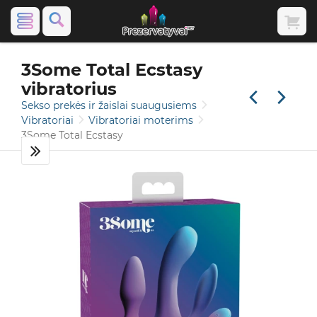
3Some Total Ecstasy
vibratorius
Sekso prekės ir žaislai suaugusiems
Vibratoriai
Vibratoriai moterims
3Some Total Ecstasy