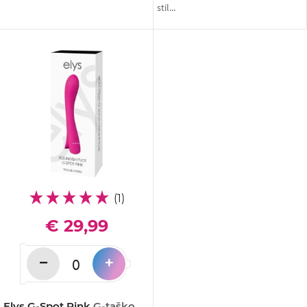
stil...
(1)
€ 29,99
−
+
Elys G-Spot Pink
G-taško