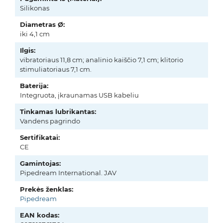
Silikonas
Diametras Ø:
iki 4,1 cm
Ilgis:
vibratoriaus 11,8 cm; analinio kaiščio 7,1 cm; klitorio
stimuliatoriaus 7,1 cm.
Baterija:
Integruota, įkraunamas USB kabeliu
Tinkamas lubrikantas:
Vandens pagrindo
Sertifikatai:
CE
Gamintojas:
Pipedream International. JAV
Prekės ženklas:
Pipedream
EAN kodas: