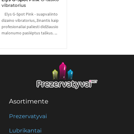
vibratorius
Elys G-Spot Pink - suapvalinto
dizaino vibratorius, žinantis kaip
profesionaliai paliesti didžiausio
malonumo paslėptus taškus. ...
Asortimente
Prezervatyvai
Lubrikantai