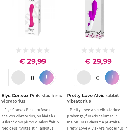
€ 29,99
€ 29,99
−
−
+
+
Elys Convex Pink
klasikinis
Pretty Love Alvis
rabbit
vibratorius
vibratorius
Elys Convex Pink - ružavos
Pretty Love Alvis vibratorius:
spalvos vibratorius, puikiai tiks
prabanga, funkcionalumas ir
ieškančioms pirmojo sekso žaislo.
malonumas viename prietaise.
Nedidelis, tvirtas, itin lankstus...
Pretty Love Alvis - yra modernus ir