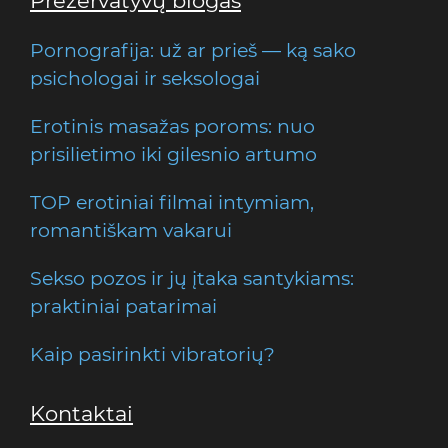
Prezervatyvų blogas
Pornografija: už ar prieš — ką sako
psichologai ir seksologai
Erotinis masažas poroms: nuo
prisilietimo iki gilesnio artumo
TOP erotiniai filmai intymiam,
romantiškam vakarui
Sekso pozos ir jų įtaka santykiams:
praktiniai patarimai
Kaip pasirinkti vibratorių?
Kontaktai