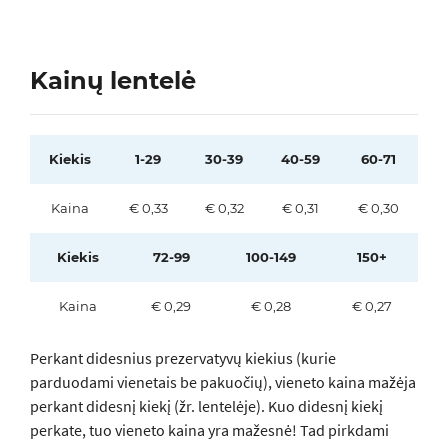
Kainų lentelė
Kiekis
1-29
30-39
40-59
60-71
Kaina
€ 0,33
€ 0,32
€ 0,31
€ 0,30
Kiekis
72-99
100-149
150+
Kaina
€ 0,29
€ 0,28
€ 0,27
Perkant didesnius prezervatyvų kiekius (kurie
parduodami vienetais be pakuočių), vieneto kaina mažėja
perkant didesnį kiekį (žr. lentelėje). Kuo didesnį kiekį
perkate, tuo vieneto kaina yra mažesnė! Tad pirkdami