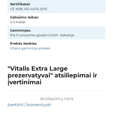
Sertifikatai:
CE 1639; ISO 4074:2015
Galiojimo laikas:
2-5 metai
Gamintojas:
R & S consumer goods GmbH. Vokietija
Prekės ženklas:
Vitalis gamintojo prekės
"Vitalis Extra Large
prezervatyvai" atsiliepimai ir
įvertinimai
Atsiliepimų nėra
Įvertinti / komentuoti