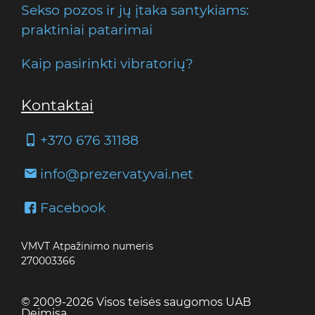
Sekso pozos ir jų įtaka santykiams:
praktiniai patarimai
Kaip pasirinkti vibratorių?
Kontaktai
+370 676 31188
info@prezervatyvai.net
Facebook
VMVT Atpažinimo numeris
270003366
© 2009-2026 Visos teisės saugomos UAB
Deimisa