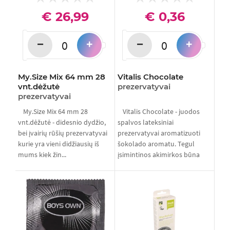
€ 26,99
€ 0,36
−
−
+
+
My.Size Mix 64 mm 28
Vitalis Chocolate
vnt.dėžutė
prezervatyvai
prezervatyvai
My.Size Mix 64 mm 28
Vitalis Chocolate - juodos
vnt.dėžutė - didesnio dydžio,
spalvos lateksiniai
bei įvairių rūšių prezervatyvai
prezervatyvai aromatizuoti
kurie yra vieni didžiausių iš
šokolado aromatu. Tegul
mums kiek žin...
įsimintinos akimirkos būna
saldžios...