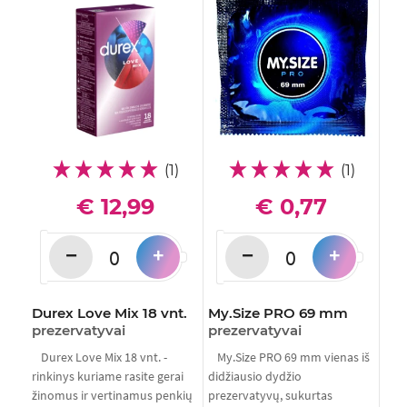
(1)
(1)
€ 12,99
€ 0,77
−
−
+
+
Durex Love Mix 18 vnt.
My.Size PRO 69 mm
prezervatyvai
prezervatyvai
Durex Love Mix 18 vnt. -
My.Size PRO 69 mm vienas iš
rinkinys kuriame rasite gerai
didžiausio dydžio
žinomus ir vertinamus penkių
prezervatyvų, sukurtas