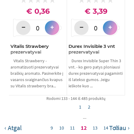
€ 0,36
€ 3,39
−
−
+
+
Vitalis Strawbery
Durex Invisible 3 vnt
prezervatyvai
prezervatyvai
Vitalis Strawberry -
Durex Invisible Super Thin 3
aromatizuoti prezervatyvai
vnt. - ko gero patys ploniausi
braškių aromato. Pasinerkite į
durex prezervatyvai pagaminti
vasaros svaiginančius kvapus
iš latekso gumos. Jeigu
su Vitalis strawberry bra...
ieškote kuo ...
Rodomi 133 - 144 iš 485 produktų
1
2
...
‹
›
12
9
10
11
13
14
15