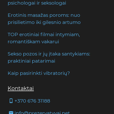
psichologai ir seksologai
Erotinis masažas poroms: nuo
prisilietimo iki gilesnio artumo
TOP erotiniai filmai intymiam,
romantiškam vakarui
Sekso pozos ir jų įtaka santykiams:
praktiniai patarimai
Kaip pasirinkti vibratorių?
Kontaktai
+370 676 31188
info@prezervatyvai.net