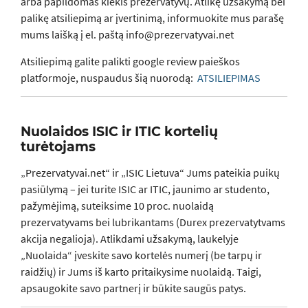
arba papildomas kiekis prezervatyvų. Atlikę užsakymą bei
palikę atsiliepimą ar įvertinimą, informuokite mus parašę
mums laišką į el. paštą info@prezervatyvai.net
Atsiliepimą galite palikti google review paieškos
platformoje, nuspaudus šią nuorodą:
ATSILIEPIMAS
Nuolaidos ISIC ir ITIC kortelių
turėtojams
„Prezervatyvai.net“ ir „ISIC Lietuva“ Jums pateikia puikų
pasiūlymą – jei turite ISIC ar ITIC, jaunimo ar studento,
pažymėjimą, suteiksime 10 proc. nuolaidą
prezervatyvams bei lubrikantams (Durex prezervatytvams
akcija negalioja). Atlikdami užsakymą, laukelyje
„Nuolaida“ įveskite savo kortelės numerį (be tarpų ir
raidžių) ir Jums iš karto pritaikysime nuolaidą. Taigi,
apsaugokite savo partnerį ir būkite saugūs patys.