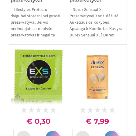
prezervatyvai
prezervatyvai
Lifestyles Protector -
Durex Sensual XL
dvigubai storesni nei įprasti
Prezervatyvai 3 vnt. dėžutė:
prezervatyvai. Jei vis
Aukščiausios Kokybės
nerimaujate ar neplyšo
Apsauga ir Komfortas Kas yra
prezervatyvas ir negalite
Durex Sensual XL? Durex
atsipali...
Sensual XL pr...
€ 0,30
€ 7,99