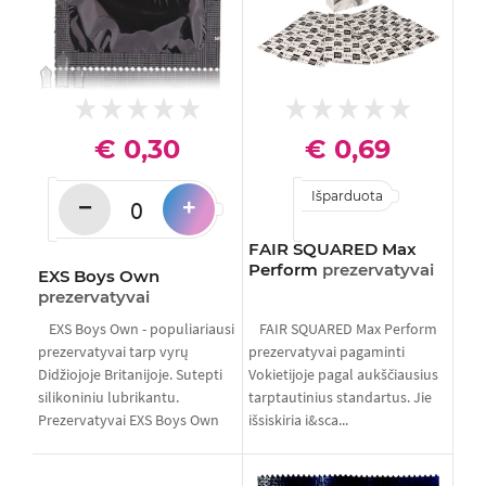
€ 0,30
€ 0,69
Išparduota
−
+
FAIR SQUARED Max
Perform
prezervatyvai
EXS Boys Own
prezervatyvai
EXS Boys Own - populiariausi
FAIR SQUARED Max Perform
prezervatyvai tarp vyrų
prezervatyvai pagaminti
Didžiojoje Britanijoje. Sutepti
Vokietijoje pagal aukščiausius
silikoniniu lubrikantu.
tarptautinius standartus. Jie
Prezervatyvai EXS Boys Own
išsiskiria i&sca...
yra ...