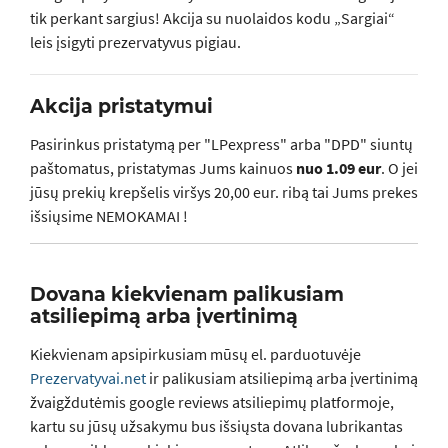
tik perkant sargius!
Akcija su nuolaidos kodu „Sargiai“
leis įsigyti prezervatyvus pigiau.
Akcija pristatymui
Pasirinkus pristatymą per "LPexpress" arba "DPD" siuntų
paštomatus, pristatymas Jums kainuos
nuo 1.09 eur
. O jei
jūsų prekių krepšelis viršys 20,00 eur. ribą tai Jums prekes
išsiųsime NEMOKAMAI !
Dovana kiekvienam palikusiam
atsiliepimą arba įvertinimą
Kiekvienam apsipirkusiam mūsų el. parduotuvėje
Prezervatyvai.net
ir palikusiam atsiliepimą arba įvertinimą
žvaigždutėmis google reviews atsiliepimų platformoje,
kartu su jūsų užsakymu bus išsiųsta dovana lubrikantas