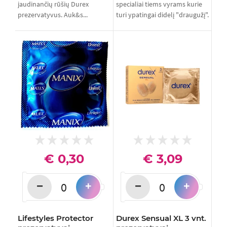
jaudinančių rūšių Durex
specialiai tiems vyrams kurie
prezervatyvus. Auk&s...
turi ypatingai didelį "draugužį".
...
€ 0,30
€ 3,09
−
−
+
+
Lifestyles Protector
Durex Sensual XL 3 vnt.