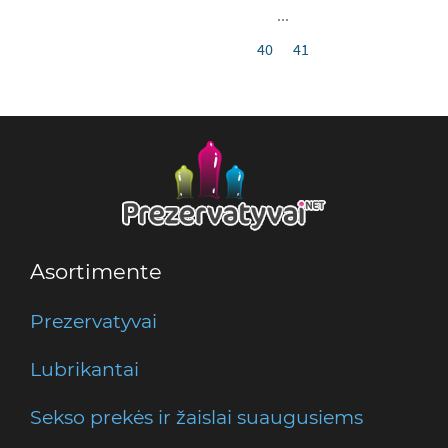
...
40
41
Asortimente
Prezervatyvai
Lubrikantai
Sekso prekės ir žaislai suaugusiems