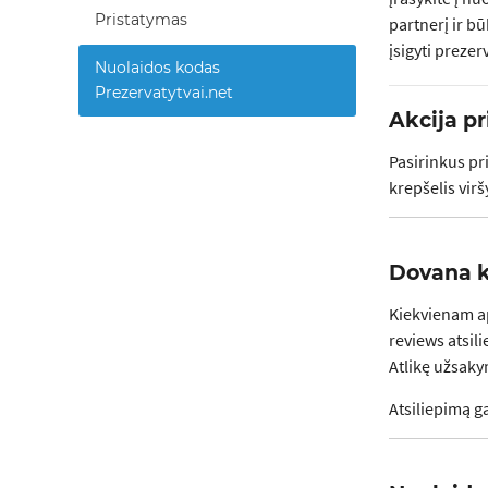
Pristatymas
partnerį ir b
įsigyti prezer
Nuolaidos kodas
Prezervatytvai.net
Akcija p
Pasirinkus p
krepšelis vir
Dovana k
Kiekvienam a
reviews atsil
Atlikę užsaky
Atsiliepimą g