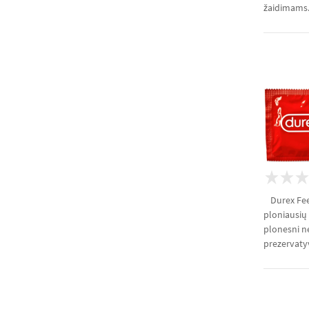
žaidimams. 
Durex Feel
ploniausių
plonesni ne
prezervatyv