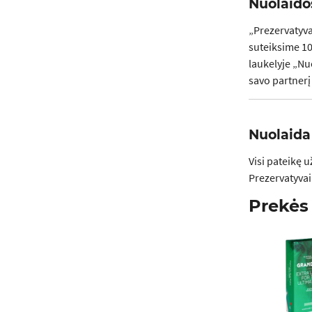
Nuolaidos
„Prezervatyva
suteiksime 10
laukelyje „Nu
savo partnerį
Nuolaida
Visi pateikę 
Prezervatyvai
Prekės