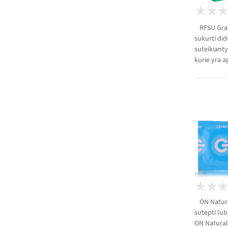
RFSU Gran
sukurti did
suteikiant
kurie yra a
ON Natura
sutepti lub
ON Natural