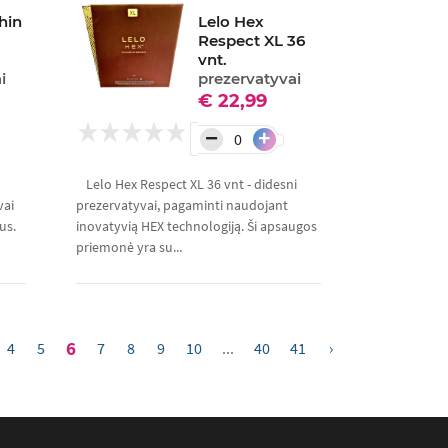
hin
Lelo Hex
Respect XL 36
vnt.
i
prezervatyvai
€ 22,99
−
+
Lelo Hex Respect XL 36 vnt - didesni
vai
prezervatyvai, pagaminti naudojant
us.
inovatyvią HEX technologiją. Ši apsaugos
priemonė yra su...
6
4
5
7
8
9
10
...
40
41
›