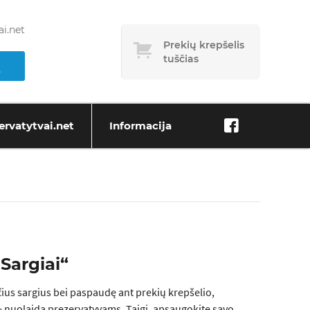
i.net
Prekių krepšelis
tuščias
ervatytvai.net
Informacija
Sargiai“
us sargius bei paspaudę ant prekių krepšelio,
% nuolaida prezervatyvams. Taigi, apsaugokite savo