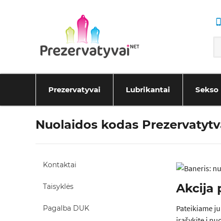
Prezervatyvai
Lubrikantai
Sekso 
Nuolaidos kodas Prezervatytv
Kontaktai
Akcija
Taisyklės
Pateikiame ju
Pagalba DUK
įrašykite į n