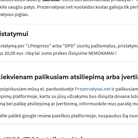
ūkite saugūs patys. Prezervatyvai.net nuolaidos kodas galioja tik pe
vatyvus pigiau.
ristatymui
ristatymą per "LPexpress" arba "DPD" siuntų paštomatus, pristaty
šys 20,00 eur. ribą tai Jums prekes išsiųsime NEMOKAMAI !
iekvienam palikusiam atsiliepimą arba įvert
psipirkusiam mūsų el. parduotuvėje
Prezervatyvai.net
ir palikusiam
iepimų platformoje, kartu su jūsų užsakymu bus išsiųsta dovana lub
mą bei palikę atsiliepimą ar įvertinimą, informuokite mus parašę mu
alite palikti google review paieškos platformoje, nuspaudus šią nu