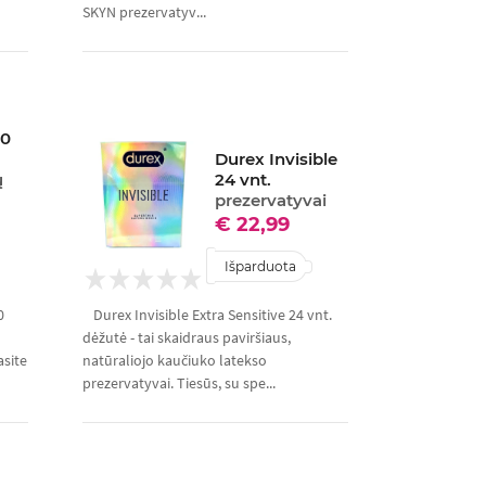
SKYN prezervatyv...
00
Durex Invisible
ų
24 vnt.
prezervatyvai
€ 22,99
Išparduota
0
Durex Invisible Extra Sensitive 24 vnt.
dėžutė - tai skaidraus paviršiaus,
asite
natūraliojo kaučiuko latekso
prezervatyvai. Tiesūs, su spe...