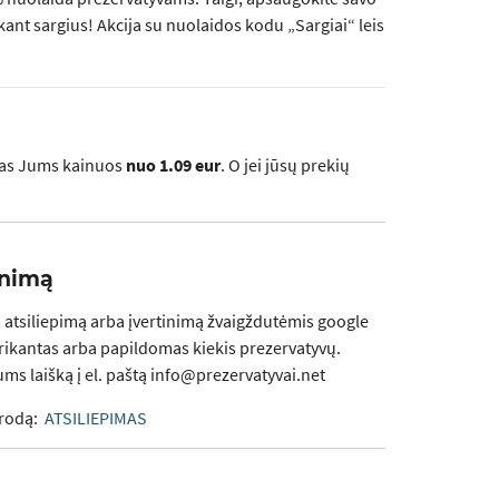
rkant sargius!
Akcija su nuolaidos kodu „Sargiai“ leis
mas Jums kainuos
nuo 1.09 eur
. O jei jūsų prekių
inimą
 atsiliepimą arba įvertinimą žvaigždutėmis google
rikantas arba papildomas kiekis prezervatyvų.
ms laišką į el. paštą info@prezervatyvai.net
orodą:
ATSILIEPIMAS