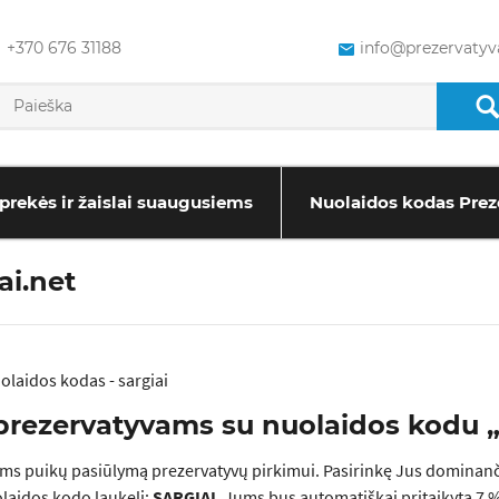
+370 676 31188
info@prezervatyva
prekės ir žaislai suaugusiems
Nuolaidos kodas Prez
ai.net
 prezervatyvams su nuolaidos kodu „
ms puikų pasiūlymą prezervatyvų pirkimui. Pasirinkę Jus dominanči
uolaidos kodo laukelį:
SARGIAI
. Jums bus automatiškai pritaikyta 7 