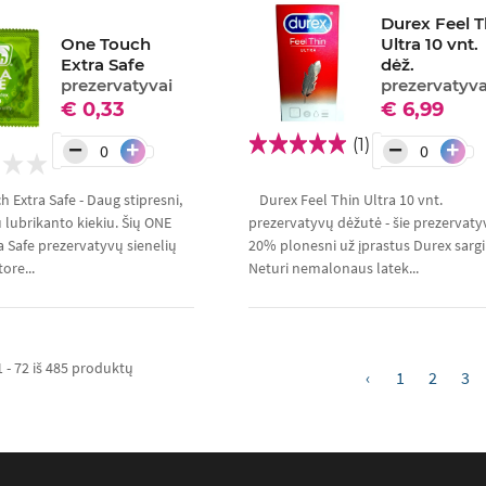
Durex Feel T
One Touch
Ultra 10 vnt.
Extra Safe
dėž.
prezervatyvai
prezervatyva
€ 0,33
€ 6,99
(1)
−
−
+
+
 Extra Safe - Daug stipresni,
Durex Feel Thin Ultra 10 vnt.
 lubrikanto kiekiu. Šių ONE
prezervatyvų dėžutė - šie prezervaty
a Safe prezervatyvų sienelių
20% plonesni už įprastus Durex sargi
tore...
Neturi nemalonaus latek...
 - 72 iš 485 produktų
‹
1
2
3