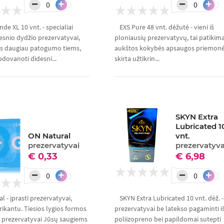
−
−
+
+
de XL 10 vnt. - specialiai
EXS Pure 48 vnt. dėžutė - vieni iš
esnio dydžio prezervatyvai,
ploniausių prezervatyvų, tai patikima
ys daugiau patogumo tiems,
aukštos kokybės apsaugos priemonė
pdovanoti didesni...
skirta užtikrin...
SKYN Extra
Lubricated 1
ON Natural
vnt.
prezervatyvai
prezervatyva
€ 0,33
€ 6,98
−
−
+
+
l - įprasti prezervatyvai,
SKYN Extra Lubricated 10 vnt. dėž. -
rikantu. Tiesios lygios formos
prezervatyvai be latekso pagaminti i
 prezervatyvai Jūsų saugiems
poliizopreno bei papildomai sutepti