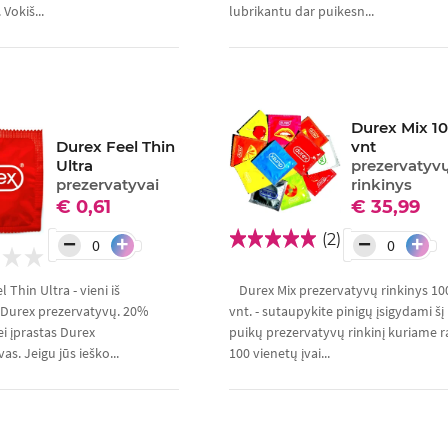
Vokiš...
lubrikantu dar puikesn...
Durex Mix 1
Durex Feel Thin
vnt
Ultra
prezervatyv
prezervatyvai
rinkinys
€ 0,61
€ 35,99
(2)
−
−
+
+
 Thin Ultra - vieni iš
Durex Mix prezervatyvų rinkinys 10
 Durex prezervatyvų. 20%
vnt. - sutaupykite pinigų įsigydami šį
i įprastas Durex
puikų prezervatyvų rinkinį kuriame r
as. Jeigu jūs ieško...
100 vienetų įvai...