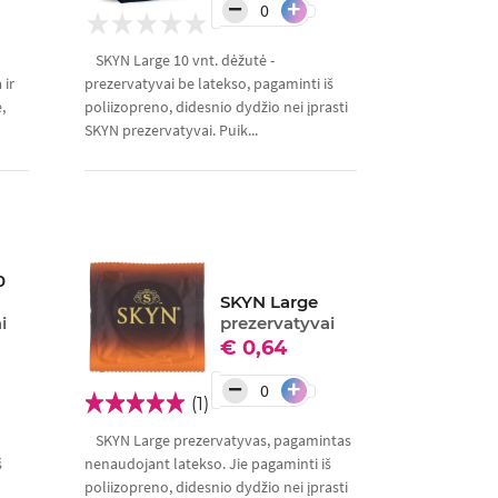
−
+
SKYN Large 10 vnt. dėžutė -
 ir
prezervatyvai be latekso, pagaminti iš
,
poliizopreno, didesnio dydžio nei įprasti
SKYN prezervatyvai. Puik...
0
SKYN Large
i
prezervatyvai
€ 0,64
−
+
(1)
SKYN Large prezervatyvas, pagamintas
š
nenaudojant latekso. Jie pagaminti iš
poliizopreno, didesnio dydžio nei įprasti