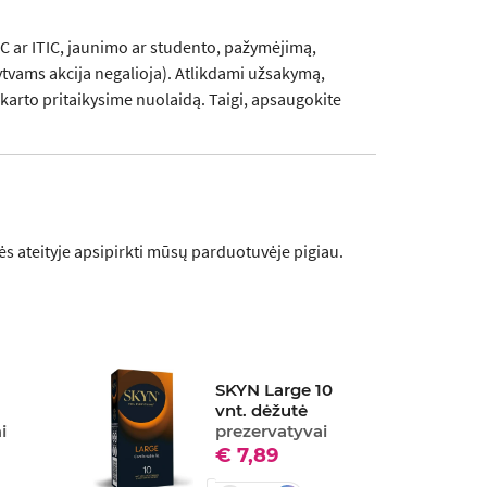
SIC ar ITIC, jaunimo ar studento, pažymėjimą,
tvams akcija negalioja). Atlikdami užsakymą,
š karto pritaikysime nuolaidą. Taigi, apsaugokite
ės ateityje apsipirkti mūsų parduotuvėje pigiau.
SKYN Large 10
vnt. dėžutė
i
prezervatyvai
€ 7,89