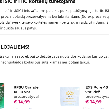
 ISIC ir ITIC kortelių turėtojams
i.net“ ir „ISIC Lietuva“ Jums pateikia puikų pasiūlymą – jei turite I
 proc. nuolaidą prezervatyvams bei lubrikantams (Durex prezervaty
olaida“ įveskite savo kortelės numerį (be tarpų ir raidžių) ir Jums i
 ir būkite saugūs patys.
 LOJALIEMS!
užsakymą, į savo el. pašto dėžutę gaus nuolaidos kodą, su kuriuo gal
 net nuolaidos kodas bus suteikiamas neribotam laikui.
RFSU Grande
EXS Pure 48
XL 10 vnt.
vnt. dėž.
prezervatyvai
prezervatyva
€ 14,99
€ 14,99