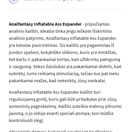
Analfantasy Inflatable Ass Expander
- pripučiamas
analinis kaištis. Idealiai tinka jeigu ieškote išskirtinio
analinio patyrimo, Analfantasy Inflatable Ass Expander
yra tobulas pasirinkimas. Šis kaištis yra pagamintas iš
juodos spalvos, kokybiško silikono, kuris yra minkštas,
bet kartu ir pakankamai tvirtas, kad užtikrintų patogumą
ir saugumą. Sekso žaisliukas yra pakankamai didelis, kad
suteiktų Jums reikiamą stimuliaciją, tačiau tuo pat metu
pakankamai mažas, kad nekenktų Jūsų sveikatai.
Analfantasy Inflatable Ass Expander kaištis turi
reguliuojamą greitį, kuris gali būti pritaikytas prie Jūsų
asmeninių pageidavimų. Kaištis suteikia malonų pilnumo
jausmą, o jo viduje esanti speciali pompa, kuri leidžia
kontroliuoti slėgį.
Atkreipkite dėmesį, kad prieš naudojant Analfantasy