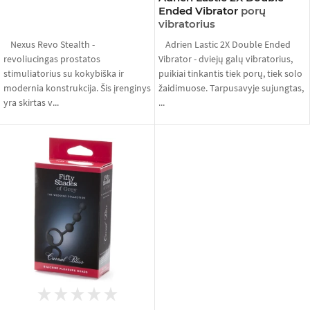
Ended Vibrator
porų
vibratorius
Nexus Revo Stealth -
Adrien Lastic 2X Double Ended
revoliucingas prostatos
Vibrator - dviejų galų vibratorius,
stimuliatorius su kokybiška ir
puikiai tinkantis tiek porų, tiek solo
modernia konstrukcija. Šis įrenginys
žaidimuose. Tarpusavyje sujungtas,
yra skirtas v...
...