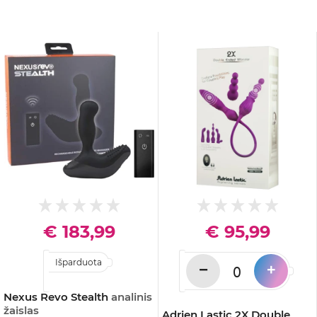
€ 183,99
€ 95,99
Išparduota
−
+
Nexus Revo Stealth
analinis
žaislas
Adrien Lastic 2X Double