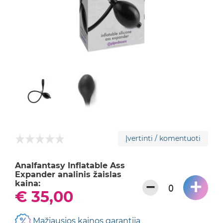
Įvertinti / komentuoti
Analfantasy Inflatable Ass
Expander analinis žaislas
+
−
kaina:
€ 35,00
Mažiausios kainos garantija