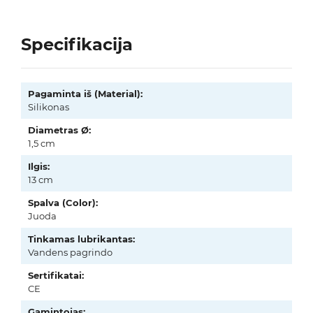
Specifikacija
Pagaminta iš (Material):
Silikonas
Diametras Ø:
1,5 cm
Ilgis:
13 cm
Spalva (Color):
Juoda
Tinkamas lubrikantas:
Vandens pagrindo
Sertifikatai:
CE
Gamintojas: