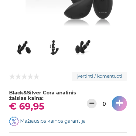
Įvertinti / komentuoti
Black&Silver Cora analinis
žaislas kaina:
+
−
€ 69,95
Mažiausios kainos garantija