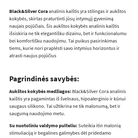
Black&Silver Cora
analinis kaištis yra stilingas ir aukštos
kokybės, skirtas praturtinti jūsų intymųjį gyvenimą
naujais pojūčiais. Šis aukštos kokybės analinis kaištis
išsiskiria ne tik elegantišku dizainu, bet ir funkcionalumu
bei komfortišku naudojimu. Tai puikus pasirinkimas
tiems, kurie nori praplėsti savo intymius horizontus ir
atrasti naujus pojūčius
Pagrindinės savybės:
Aukštos kokybės medžiagos:
Black&Silver Cora analinis
kaištis yra pagamintas iš švelnaus, hipoalerginio ir kūnui
saugaus silikono. Tai užtikrina ne tik malonumą, bet ir
saugumą naudojimo metu.
Su nuotoliniu valdymo pulteliu:
Suteikia itin malonią
stimuliaciją ir begalines galimybes dėl pridedamo