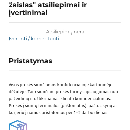
žaislas" atsiliepimai ir
įvertinimai
Atsiliepimų nėra
Įvertinti / komentuoti
Pristatymas
Visos prеkės siunčiamos konfidencialioje kartoninėje
dėžutėje. Taip siunčiant prekės turinys apsaugomas nuo
pažeidimų ir užtikrinamas kliento konfidencialumas.
Prekės į siuntų terminalus (paštomatus), pašto skyrių ar
kurjeriu į namus pristatomos per 1–2 darbo dienas.