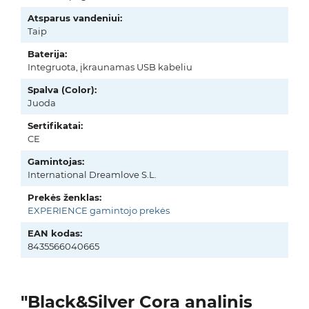
Atsparus vandeniui:
Taip
Baterija:
Integruota, įkraunamas USB kabeliu
Spalva (Color):
Juoda
Sertifikatai:
CE
Gamintojas:
International Dreamlove S.L.
Prekės ženklas:
EXPERIENCE gamintojo prekės
EAN kodas:
8435566040665
"Black&Silver Cora analinis