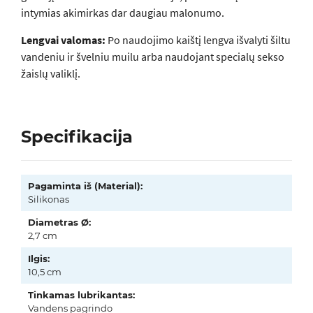
intymias akimirkas dar daugiau malonumo.
Lengvai valomas:
Po naudojimo kaištį lengva išvalyti šiltu
vandeniu ir švelniu muilu arba naudojant specialų sekso
žaislų valiklį.
Specifikacija
Pagaminta iš (Material):
Silikonas
Diametras Ø:
2,7 cm
Ilgis:
10,5 cm
Tinkamas lubrikantas:
Vandens pagrindo