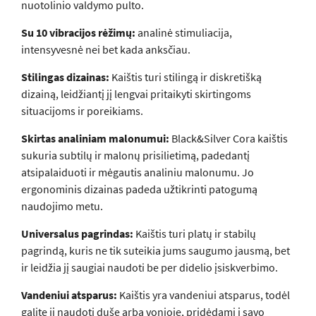
nuotolinio valdymo pulto.
Su 10 vibracijos rėžimų:
analinė stimuliacija,
intensyvesnė nei bet kada anksčiau.
Stilingas dizainas:
Kaištis turi stilingą ir diskretišką
dizainą, leidžiantį jį lengvai pritaikyti skirtingoms
situacijoms ir poreikiams.
Skirtas analiniam malonumui:
Black&Silver Cora kaištis
sukuria subtilų ir malonų prisilietimą, padedantį
atsipalaiduoti ir mėgautis analiniu malonumu. Jo
ergonominis dizainas padeda užtikrinti patogumą
naudojimo metu.
Universalus pagrindas:
Kaištis turi platų ir stabilų
pagrindą, kuris ne tik suteikia jums saugumo jausmą, bet
ir leidžia jį saugiai naudoti be per didelio įsiskverbimo.
Vandeniui atsparus:
Kaištis yra vandeniui atsparus, todėl
galite jį naudoti duše arba vonioje, pridėdami į savo