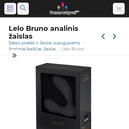
Lelo Bruno analinis
žaislas
Sekso prekės ir žaislai suaugusiems
Analiniai kaiščiai, žaislai
Lelo Bruno