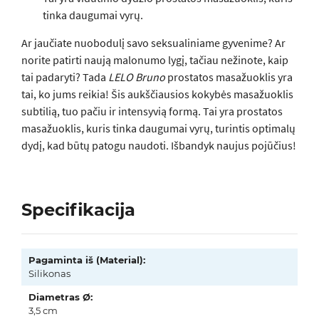
tinka daugumai vyrų.
Ar jaučiate nuobodulį savo seksualiniame gyvenime? Ar
norite patirti naują malonumo lygį, tačiau nežinote, kaip
tai padaryti? Tada
LELO Bruno
prostatos masažuoklis yra
tai, ko jums reikia! Šis aukščiausios kokybės masažuoklis
subtilią, tuo pačiu ir intensyvią formą. Tai yra prostatos
masažuoklis, kuris tinka daugumai vyrų, turintis optimalų
dydį, kad būtų patogu naudoti. Išbandyk naujus pojūčius!
Specifikacija
Pagaminta iš (Material):
Silikonas
Diametras Ø:
3,5 cm