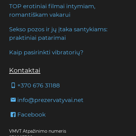
TOP erotiniai filmai intymiam,
romantiškam vakarui
Sekso pozos ir jų įtaka santykiams:
praktiniai patarimai
Kaip pasirinkti vibratorių?
Kontaktai
+370 676 31188
info@prezervatyvai.net
Facebook
VMVT Atpažinimo numeris