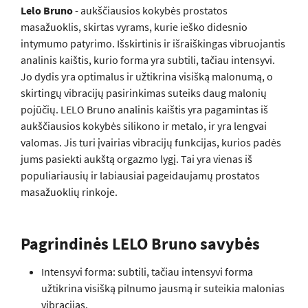
Lelo Bruno
- aukščiausios kokybės prostatos
masažuoklis, skirtas vyrams, kurie ieško didesnio
intymumo patyrimo. Išskirtinis ir išraiškingas vibruojantis
analinis kaištis, kurio forma yra subtili, tačiau intensyvi.
Jo dydis yra optimalus ir užtikrina visišką malonumą, o
skirtingų vibracijų pasirinkimas suteiks daug malonių
pojūčių. LELO Bruno analinis kaištis yra pagamintas iš
aukščiausios kokybės silikono ir metalo, ir yra lengvai
valomas. Jis turi įvairias vibracijų funkcijas, kurios padės
jums pasiekti aukštą orgazmo lygį. Tai yra vienas iš
populiariausių ir labiausiai pageidaujamų prostatos
masažuoklių rinkoje.
Pagrindinės LELO Bruno savybės
Intensyvi forma: subtili, tačiau intensyvi forma
užtikrina visišką pilnumo jausmą ir suteikia malonias
vibracijas.