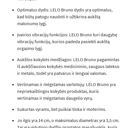
Optimalus dydis: LELO Bruno dydis yra optimalus,
kad būtų patogu naudoti ir užtikrina aukštą
malonumo lygį.
Įvairios vibracijų funkcijos: LELO Bruno turi daugybę
vibracijų funkcijų, kurios padeda pasiekti aukštą
orgazmo lygį.
Aukštos kokybės medžiagos: LELO Bruno pagamintas
iš aukščiausios kokybės medicininio, saugaus latekso
ir metalo, todėl yra patvarus ir lengvai valomas.
Vertinamas ir mėgstamas vartotojų: LELO Bruno yra
nepriekaištingos kokybės produktas, kuris
vertinamas ir mėgstamas daugelio vyrų.
Sukurtas vyrams, bet puikiai tinka ir moterims.
Jo ilgis yra 14 cm, o maksimalus diametras yra 3,5 cm.
Tai yra vidutinio dydžio prostatos masažuoklis, kuris