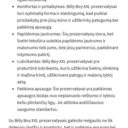
Komfortas ir pritaikymas: Billy Boy XXL prezervatyvai
turi optimalią forma ir elastingumą, kad puikiai
prisitaikytų prie jūsų kūno ir užtikrintų patogumą bei
patikimą apsaugą.
Papildomas jautrumas: Šių prezervatyvų stora, bet
švelni tekstūra suteikia papildomo jautrumo ir
malonumo tiek jums, tiek jūsų partneriui, padidinant
intymumo patirtį.
Lubrikantas: Billy Boy XXL prezervatyvai yra
praturtinti lubrikantu, kuris užtikrina švelnų slinkimą
ir mažina trintį, užtikrinant patogų ir malonų lytinį
aktą.
Patikima apsauga: Šie prezervatyvai yra patikimas
apsaugos būdas nuo neplanuoto nėštumo ir lytiniu
keliu plintančių ligų. Jie atitinka aukščiausius
saugumo standartus.
Su Billy Boy XXL prezervatyvais galėsite mėgautis ne tik
didesniu dydžiu ir komfortu, bet ir patikima apsauga bei