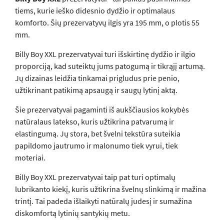
tiems, kurie ieško didesnio dydžio ir optimalaus
komforto. Šių prezervatyvų ilgis yra 195 mm, o plotis 55
mm.
Billy Boy XXL prezervatyvai turi išskirtinę dydžio ir ilgio
proporciją, kad suteiktų jums patogumą ir tikrąjį artumą.
Jų dizainas leidžia tinkamai prigludus prie penio,
užtikrinant patikimą apsaugą ir saugų lytinį aktą.
Šie prezervatyvai pagaminti iš aukščiausios kokybės
natūralaus latekso, kuris užtikrina patvarumą ir
elastingumą. Jų stora, bet švelni tekstūra suteikia
papildomo jautrumo ir malonumo tiek vyrui, tiek
moteriai.
Billy Boy XXL prezervatyvai taip pat turi optimalų
lubrikanto kiekį, kuris užtikrina švelnų slinkimą ir mažina
trintį. Tai padeda išlaikyti natūralų judesį ir sumažina
diskomfortą lytinių santykių metu.