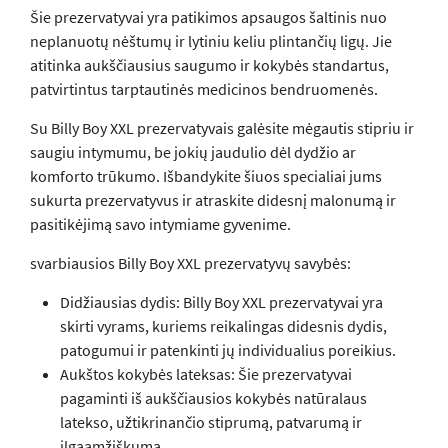
Šie prezervatyvai yra patikimos apsaugos šaltinis nuo
neplanuotų nėštumų ir lytiniu keliu plintančių ligų. Jie
atitinka aukščiausius saugumo ir kokybės standartus,
patvirtintus tarptautinės medicinos bendruomenės.
Su Billy Boy XXL prezervatyvais galėsite mėgautis stipriu ir
saugiu intymumu, be jokių jaudulio dėl dydžio ar
komforto trūkumo. Išbandykite šiuos specialiai jums
sukurta prezervatyvus ir atraskite didesnį malonumą ir
pasitikėjimą savo intymiame gyvenime.
svarbiausios Billy Boy XXL prezervatyvų savybės:
Didžiausias dydis: Billy Boy XXL prezervatyvai yra
skirti vyrams, kuriems reikalingas didesnis dydis,
patogumui ir patenkinti jų individualius poreikius.
Aukštos kokybės lateksas: Šie prezervatyvai
pagaminti iš aukščiausios kokybės natūralaus
latekso, užtikrinančio stiprumą, patvarumą ir
ilgaamžiškumą.