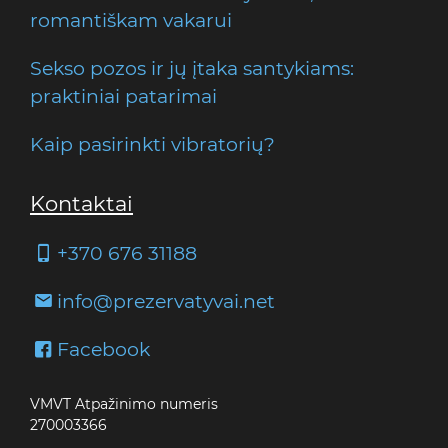
romantiškam vakarui
Sekso pozos ir jų įtaka santykiams:
praktiniai patarimai
Kaip pasirinkti vibratorių?
Kontaktai
+370 676 31188
info@prezervatyvai.net
Facebook
VMVT Atpažinimo numeris
270003366