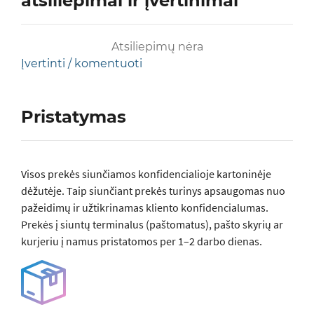
atsiliepimai ir įvertinimai
Atsiliepimų nėra
Įvertinti / komentuoti
Pristatymas
Visos prеkės siunčiamos konfidencialioje kartoninėje
dėžutėje. Taip siunčiant prekės turinys apsaugomas nuo
pažeidimų ir užtikrinamas kliento konfidencialumas.
Prekės į siuntų terminalus (paštomatus), pašto skyrių ar
kurjeriu į namus pristatomos per 1–2 darbo dienas.