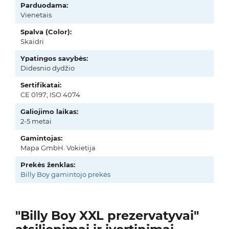
Parduodama:
Vienetais
Spalva (Color):
Skaidri
Ypatingos savybės:
Didesnio dydžio
Sertifikatai:
CE 0197; ISO 4074
Galiojimo laikas:
2-5 metai
Gamintojas:
Mapa GmbH. Vokietija
Prekės ženklas:
Billy Boy gamintojo prekės
"Billy Boy XXL prezervatyvai"