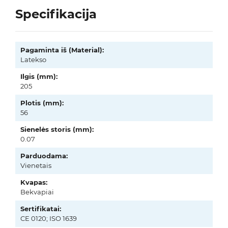
Specifikacija
Pagaminta iš (Material):
Latekso
Ilgis (mm):
205
Plotis (mm):
56
Sienelės storis (mm):
0.07
Parduodama:
Vienetais
Kvapas:
Bekvapiai
Sertifikatai:
CE 0120; ISO 1639