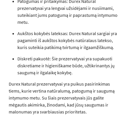
Patogumas ir pritaikymas: Durex Natural
prezervatyvai yra lengvai užsidėjami ir nusiimami,
suteikiant jums patogumą ir paprastumą intymumo
metu.
Aukštos kokybės lateksas: Durex Natural sargiai yra
pagaminti iš aukštos kokybės natūralaus latekso,
kuris suteikia patikimą tvirtumą ir ilgaamžiškumą.
Diskreti pakuotė: Šie prezervatyvai yra supakuoti
diskretiame ir higieniškame būde, užtikrinantys jų
saugumą ir ilgalaikę kokybę.
Durex Natural prezervatyvai yra puikus pasirinkimas
tiems, kurie vertina natūralumą, patogumą ir saugumą
intymumo metu. Su šiais prezervatyvais jūs galite
mėgautis akimirka, žinodami, kad jūsų saugumas ir
malonumas yra svarbiausias prioritetas.