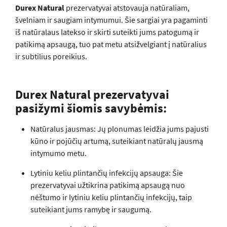
Durex Natural
prezervatyvai atstovauja natūraliam,
švelniam ir saugiam intymumui. Šie sargiai yra pagaminti
iš natūralaus latekso ir skirti suteikti jums patogumą ir
patikimą apsaugą, tuo pat metu atsižvelgiant į natūralius
ir subtilius poreikius.
Durex Natural prezervatyvai
pasižymi šiomis savybėmis:
Natūralus jausmas: Jų plonumas leidžia jums pajusti
kūno ir pojūčių artumą, suteikiant natūralų jausmą
intymumo metu.
Lytiniu keliu plintančių infekcijų apsauga: Šie
prezervatyvai užtikrina patikimą apsaugą nuo
nėštumo ir lytiniu keliu plintančių infekcijų, taip
suteikiant jums ramybę ir saugumą.