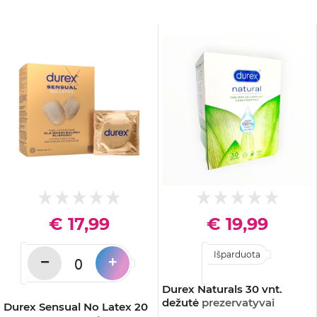
€ 17,99
€ 19,99
Išparduota
−
+
Durex Naturals 30 vnt.
dežutė
prezervatyvai
Durex Sensual No Latex 20