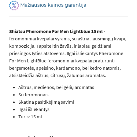
Mažiausios kainos garantija
Shiatsu Pheromone For Men Lightblue 15 ml
-
feromoniniai kvepalai vyrams, su aštria, jausmingų kvapų
kompozicija. Tapsite itin žavūs, ir labiau geidžiami
priešingos lyties atstovėms. Ilgai išliekantys Pheromone
For Men LightBlue feromoniniai kvepalai praturtinti
bergemotės, apelsino, kardamono, bei kedro natomis,
atsiskleidžia aštrus, citrusų, žalumos aromatas.
Aštrus, medienos, bei gėlių aromatas
Su feromonais
Skatina pasitikėjimą savimi
Ilgai išliekantys
Tūris: 15 ml