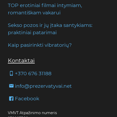
TOP erotiniai filmai intymiam,
romantiškam vakarui
Sekso pozos ir jų įtaka santykiams:
praktiniai patarimai
Kaip pasirinkti vibratorių?
Kontaktai
+370 676 31188
info@prezervatyvai.net
Facebook
VMVT Atpažinimo numeris