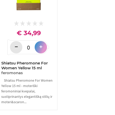
€ 34,99
−
+
Shiatsu Pheromone For
Women Yellow 15 ml
feromonas
Shiatsu Pheromone For Women
Yellow 15 ml - moteriški
feromoniniai kvepalai,
sustiprinantys elegantišką stilių ir
moteri&scaron...