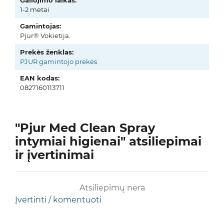
Galiojimo laikas:
1-2 metai
Gamintojas:
Pjur® Vokietija.
Prekės ženklas:
PJUR gamintojo prekės
EAN kodas:
0827160113711
"Pjur Med Clean Spray
intymiai higienai" atsiliepimai
ir įvertinimai
Atsiliepimų nėra
Įvertinti / komentuoti