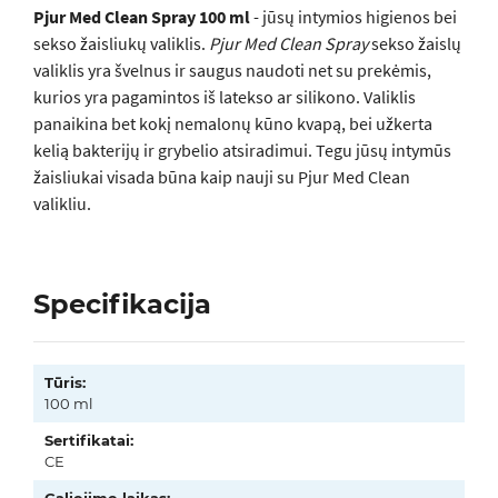
Pjur Med Clean Spray 100 ml
- jūsų intymios higienos bei
sekso žaisliukų valiklis.
Pjur Med Clean Spray
sekso žaislų
valiklis yra švelnus ir saugus naudoti net su prekėmis,
kurios yra pagamintos iš latekso ar silikono. Valiklis
panaikina bet kokį nemalonų kūno kvapą, bei užkerta
kelią bakterijų ir grybelio atsiradimui. Tegu jūsų intymūs
žaisliukai visada būna kaip nauji su Pjur Med Clean
valikliu.
Specifikacija
Tūris:
100 ml
Sertifikatai:
CE