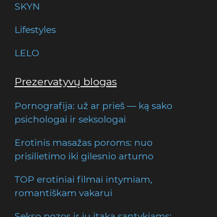
SKYN
Lifestyles
LELO
Prezervatyvų blogas
Pornografija: už ar prieš — ką sako
psichologai ir seksologai
Erotinis masažas poroms: nuo
prisilietimo iki gilesnio artumo
TOP erotiniai filmai intymiam,
romantiškam vakarui
Sekso pozos ir jų įtaka santykiams: