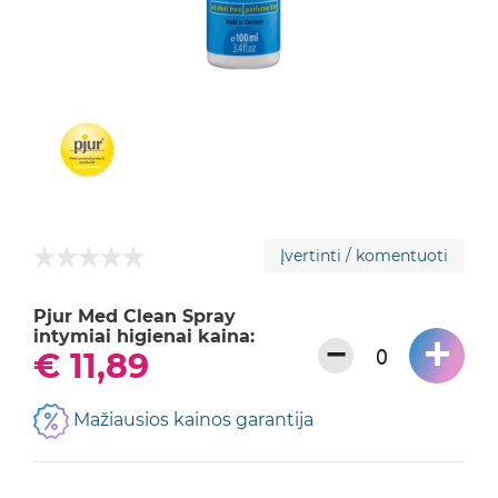
Įvertinti / komentuoti
Pjur Med Clean Spray
intymiai higienai kaina:
+
−
€ 11,89
Mažiausios kainos garantija