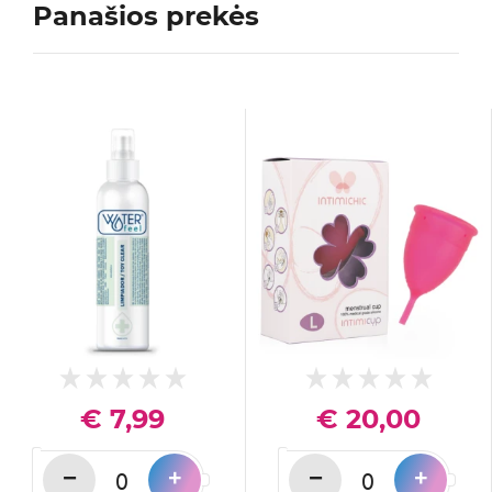
Panašios prekės
€ 7,99
€ 20,00
−
−
+
+