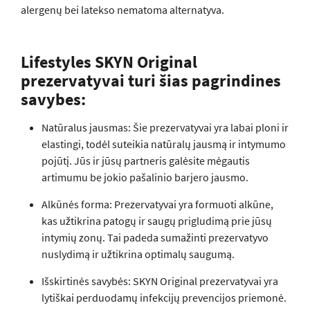
alergenų bei latekso nematoma alternatyva.
Lifestyles SKYN Original
prezervatyvai turi šias pagrindines
savybes:
Natūralus jausmas: Šie prezervatyvai yra labai ploni ir
elastingi, todėl suteikia natūralų jausmą ir intymumo
pojūtį. Jūs ir jūsų partneris galėsite mėgautis
artimumu be jokio pašalinio barjero jausmo.
Alkūnės forma: Prezervatyvai yra formuoti alkūne,
kas užtikrina patogų ir saugų prigludimą prie jūsų
intymių zonų. Tai padeda sumažinti prezervatyvo
nuslydimą ir užtikrina optimalų saugumą.
Išskirtinės savybės: SKYN Original prezervatyvai yra
lytiškai perduodamų infekcijų prevencijos priemonė.