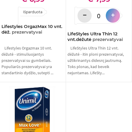
Išparduota
−
+
Lifestyles OrgazMax 10 vnt.
dėž.
prezervatyvai
LifeStyles Ultra Thin 12
vnt.dėžutė
prezervatyvai
Lifestyles Orgazmax 10 vnt.
LifeStyles Ultra Thin 12 vnt.
dėžutė - stimuliuojantys
dėžutė - itin ploni prezervatyvai,
prezervatyvai su gumbeliais.
užtikrinantys didesnį jautrumą.
Populiarūs prezervatyvai yra
Toks plonas, kad beveik
standartinio dydžio, sutepti ...
nejuntamas. LifeSty...