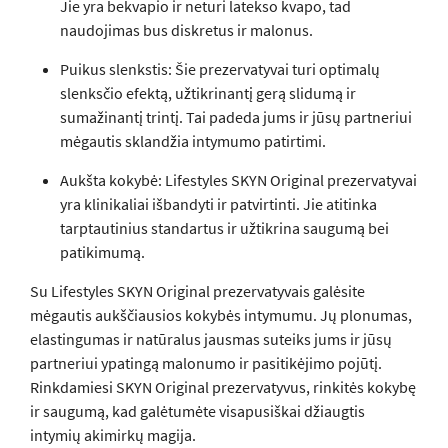
Jie yra bekvapio ir neturi latekso kvapo, tad
naudojimas bus diskretus ir malonus.
Puikus slenkstis: Šie prezervatyvai turi optimalų
slenksčio efektą, užtikrinantį gerą slidumą ir
sumažinantį trintį. Tai padeda jums ir jūsų partneriui
mėgautis sklandžia intymumo patirtimi.
Aukšta kokybė: Lifestyles SKYN Original prezervatyvai
yra klinikaliai išbandyti ir patvirtinti. Jie atitinka
tarptautinius standartus ir užtikrina saugumą bei
patikimumą.
Su Lifestyles SKYN Original prezervatyvais galėsite
mėgautis aukščiausios kokybės intymumu. Jų plonumas,
elastingumas ir natūralus jausmas suteiks jums ir jūsų
partneriui ypatingą malonumo ir pasitikėjimo pojūtį.
Rinkdamiesi SKYN Original prezervatyvus, rinkitės kokybę
ir saugumą, kad galėtumėte visapusiškai džiaugtis
intymių akimirkų magija.