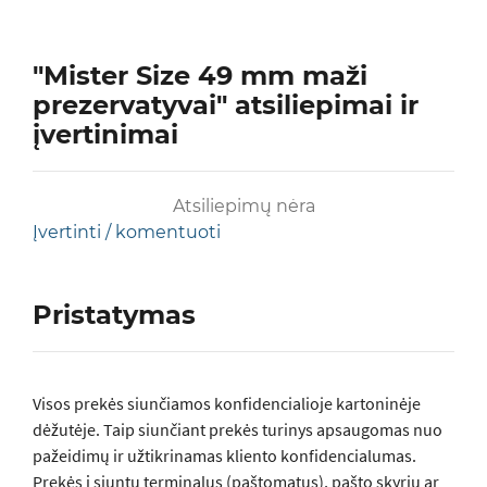
"Mister Size 49 mm maži
prezervatyvai" atsiliepimai ir
įvertinimai
Atsiliepimų nėra
Įvertinti / komentuoti
Pristatymas
Visos prеkės siunčiamos konfidencialioje kartoninėje
dėžutėje. Taip siunčiant prekės turinys apsaugomas nuo
pažeidimų ir užtikrinamas kliento konfidencialumas.
Prekės į siuntų terminalus (paštomatus), pašto skyrių ar