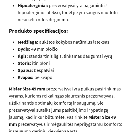
Hipoalerginiai:
prezervatyvai yra pagaminti iš
hipoalerginio latekso, todėl jie yra saugūs naudoti ir
nesukelia odos dirginimo.
Produkto specifikacijos:
Medžiaga:
aukštos kokybės natūralus lateksas
Dydis:
49 mm pločio
Ilgis:
standartinis ilgis, tinkamas daugumai vyrų
Storis:
itin ploni
Spalva:
bespalviai
Kvapas:
be kvapo
Mister Size 49 mm
prezervatyvai yra puikus pasirinkimas
vyrams, kuriems reikalingas siauresnis prezervatyvas,
užtikrinantis optimalų komfortą ir saugumą. Šie
prezervatyvai suteiks jums pasitikėjimo ir ypatingą
jausmą, kad ir kur būtumėte. Pasirinkite
Mister Size 49
mm
prezervatyvus ir mėgaukitės neprilygstamu komforto
ir saugumo deriniu kiekvieną kartą.