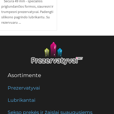
Secura 49 mm - specialios
priglundančios formos, siauresni ir
trumpesni prezervatyvai. Padengti
silikono pagrindo lubrikantu. Su
rezervuaru ...
Asortimente
Prezervatyvai
Lubrikantai
Sekso prekės ir žaislai suaugusiems