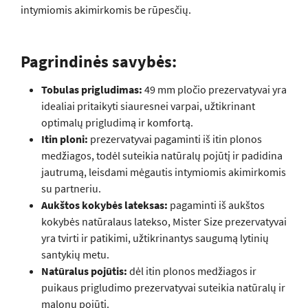
intymiomis akimirkomis be rūpesčių.
Pagrindinės savybės:
Tobulas prigludimas:
49 mm pločio prezervatyvai yra
idealiai pritaikyti siauresnei varpai, užtikrinant
optimalų prigludimą ir komfortą.
Itin ploni:
prezervatyvai pagaminti iš itin plonos
medžiagos, todėl suteikia natūralų pojūtį ir padidina
jautrumą, leisdami mėgautis intymiomis akimirkomis
su partneriu.
Aukštos kokybės lateksas:
pagaminti iš aukštos
kokybės natūralaus latekso, Mister Size prezervatyvai
yra tvirti ir patikimi, užtikrinantys saugumą lytinių
santykių metu.
Natūralus pojūtis:
dėl itin plonos medžiagos ir
puikaus prigludimo prezervatyvai suteikia natūralų ir
malonų pojūtį.