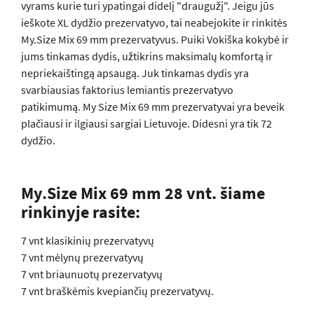
vyrams kurie turi ypatingai didelį "draugužį". Jeigu jūs
ieškote XL dydžio prezervatyvo, tai neabejokite ir rinkitės
My.Size Mix 69 mm prezervatyvus. Puiki Vokiška kokybė ir
jums tinkamas dydis, užtikrins maksimalų komfortą ir
nepriekaištingą apsaugą. Juk tinkamas dydis yra
svarbiausias faktorius lemiantis prezervatyvo
patikimumą. My Size Mix 69 mm prezervatyvai yra beveik
plačiausi ir ilgiausi sargiai Lietuvoje. Didesni yra tik 72
dydžio.
My.Size Mix 69 mm 28 vnt. šiame
rinkinyje rasite:
7 vnt klasikinių prezervatyvų
7 vnt mėlynų prezervatyvų
7 vnt briaunuotų prezervatyvų
7 vnt braškėmis kvepiančių prezervatyvų.