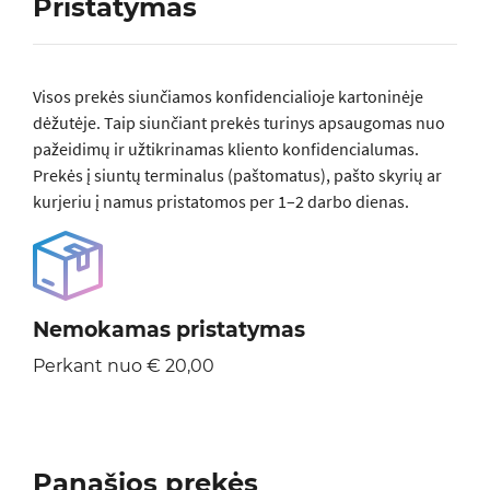
Pristatymas
Visos prеkės siunčiamos konfidencialioje kartoninėje
dėžutėje. Taip siunčiant prekės turinys apsaugomas nuo
pažeidimų ir užtikrinamas kliento konfidencialumas.
Prekės į siuntų terminalus (paštomatus), pašto skyrių ar
kurjeriu į namus pristatomos per 1–2 darbo dienas.
Nemokamas pristatymas
Perkant nuo € 20,00
Panašios prekės