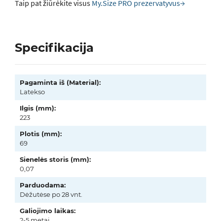
Taip pat žiūrėkite visus
My.Size PRO prezervatyvus→
Specifikacija
Pagaminta iš (Material):
Latekso
Ilgis (mm):
223
Plotis (mm):
69
Sienelės storis (mm):
0,07
Parduodama:
Dėžutėse po 28 vnt.
Galiojimo laikas:
2-5 metai