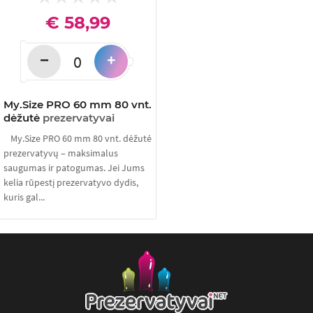
€ 58,99
−
+
My.Size PRO 60 mm 80 vnt.
dėžutė
prezervatyvai
My.Size PRO 60 mm 80 vnt. dėžutė
prezervatyvų – maksimalus
saugumas ir patogumas. Jei Jums
kelia rūpestį prezervatyvo dydis,
kuris gal...