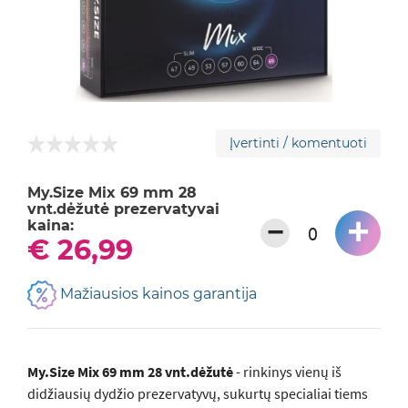
Įvertinti / komentuoti
My.Size Mix 69 mm 28
vnt.dėžutė prezervatyvai
+
−
kaina:
€ 26,99
Mažiausios kainos garantija
My.Size Mix 69 mm 28 vnt.dėžutė
- rinkinys vienų iš
didžiausių dydžio prezervatyvų, sukurtų specialiai tiems