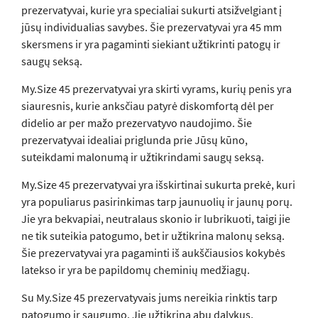
prezervatyvai, kurie yra specialiai sukurti atsižvelgiant į
jūsų individualias savybes. Šie prezervatyvai yra 45 mm
skersmens ir yra pagaminti siekiant užtikrinti patogų ir
saugų seksą.
My.Size 45 prezervatyvai yra skirti vyrams, kurių penis yra
siauresnis, kurie anksčiau patyrė diskomfortą dėl per
didelio ar per mažo prezervatyvo naudojimo. Šie
prezervatyvai idealiai priglunda prie Jūsų kūno,
suteikdami malonumą ir užtikrindami saugų seksą.
My.Size 45 prezervatyvai yra išskirtinai sukurta prekė, kuri
yra populiarus pasirinkimas tarp jaunuolių ir jaunų porų.
Jie yra bekvapiai, neutralaus skonio ir lubrikuoti, taigi jie
ne tik suteikia patogumo, bet ir užtikrina malonų seksą.
Šie prezervatyvai yra pagaminti iš aukščiausios kokybės
latekso ir yra be papildomų cheminių medžiagų.
Su My.Size 45 prezervatyvais jums nereikia rinktis tarp
patogumo ir saugumo. Jie užtikrina abu dalykus,