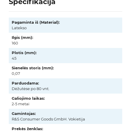
Specifikacija
Pagaminta iš (Material):
Latekso
Ilgis (mm):
160
Plotis (mm):
45
Sienelės storis (mm):
0,07
Parduodama:
Dėžutėse po 80 vnt.
Galiojimo laikas:
2-5 metai
Gamintojas:
R&S Consumer Goods GmbH. Vokietija
Prekės ženklas: