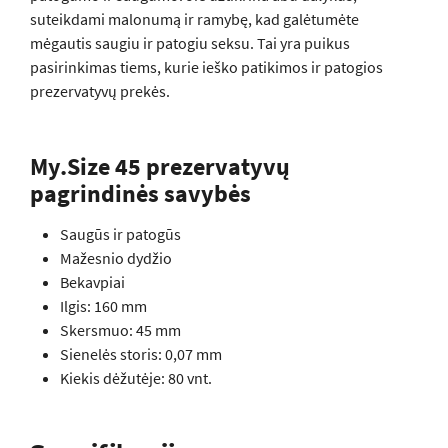
suteikdami malonumą ir ramybę, kad galėtumėte
mėgautis saugiu ir patogiu seksu. Tai yra puikus
pasirinkimas tiems, kurie ieško patikimos ir patogios
prezervatyvų prekės.
My.Size 45 prezervatyvų
pagrindinės savybės
Saugūs ir patogūs
Mažesnio dydžio
Bekavpiai
Ilgis: 160 mm
Skersmuo: 45 mm
Sienelės storis: 0,07 mm
Kiekis dėžutėje: 80 vnt.