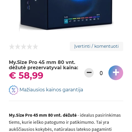
Įvertinti / komentuoti
My.Size Pro 45 mm 80 vnt.
dėžutė prezervatyvai kaina:
+
−
€ 58,99
Mažiausios kainos garantija
My.Size Pro 45 mm 80 vnt. dėžutė
- idealus pasirinkimas
tiems, kurie ieško patogumo ir patikimumo. Tai yra
aukščiausios kokybės, natūralaus latekso pagaminti