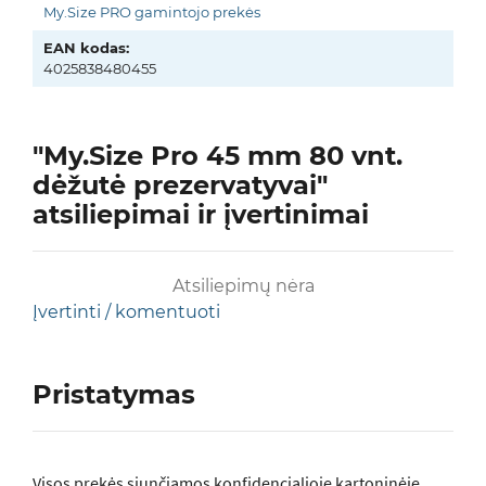
My.Size PRO gamintojo prekės
EAN kodas:
4025838480455
"My.Size Pro 45 mm 80 vnt.
dėžutė prezervatyvai"
atsiliepimai ir įvertinimai
Atsiliepimų nėra
Įvertinti / komentuoti
Pristatymas
Visos prеkės siunčiamos konfidencialioje kartoninėje