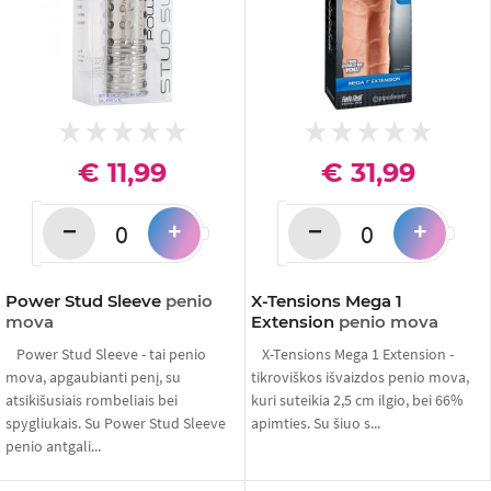
€ 11,99
€ 31,99
−
−
+
+
Power Stud Sleeve
penio
X-Tensions Mega 1
mova
Extension
penio mova
Power Stud Sleeve - tai penio
X-Tensions Mega 1 Extension -
mova, apgaubianti penį, su
tikroviškos išvaizdos penio mova,
atsikišusiais rombeliais bei
kuri suteikia 2,5 cm ilgio, bei 66%
spygliukais. Su Power Stud Sleeve
apimties. Su šiuo s...
penio antgali...