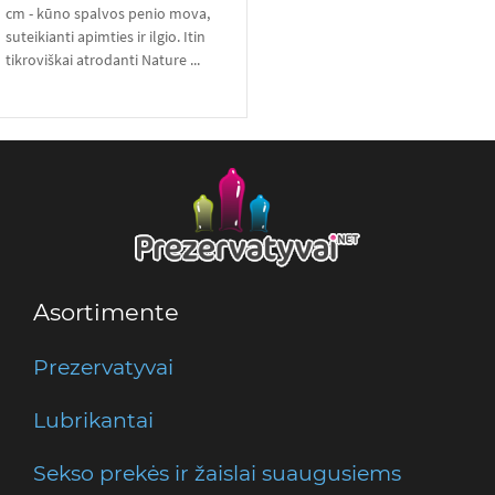
cm - kūno spalvos penio mova,
suteikianti apimties ir ilgio. Itin
tikroviškai atrodanti Nature ...
Asortimente
Prezervatyvai
Lubrikantai
Sekso prekės ir žaislai suaugusiems