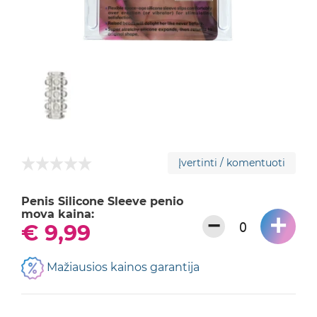
Įvertinti / komentuoti
Penis Silicone Sleeve penio
mova kaina:
+
−
€ 9,99
Mažiausios kainos garantija