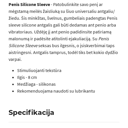
Penis Silicone Sleeve
- Patobulinkite savo penį ar
mėgstamą meilės žaisliuką su šiuo universaliu antgaliu/
žiedu. Šis minkštas, švelnus, gumbeliais padengtas Penis
sleeve silicone antgalis gali būti dedamas ant penio arba
vibratoriaus. Uždėję jį ant penio padidinsite patiriamą
malonumą ir padėsite atitolinti ejakuliaciją. Su
Penis
Silicone Sleeve
seksas bus ilgesnis, o įsiskverbimai taps
aistringesni. Antgalis tamprus, todėl tiks bet kokio dydžio
varpai.
Stimuliuojanti tekstūra
Ilgis - 8 cm
Medžiaga - silikonas
Rekomenduojama naudoti su lubrikantu
Specifikacija