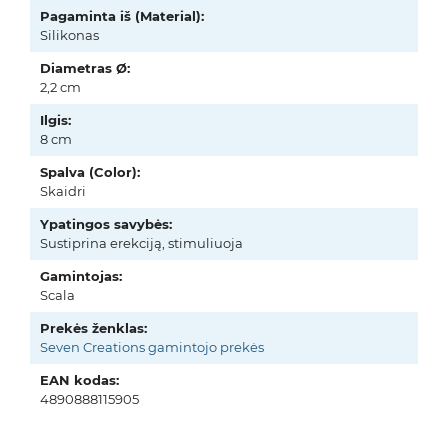
Pagaminta iš (Material):
Silikonas
Diametras Ø:
2,2 cm
Ilgis:
8 cm
Spalva (Color):
Skaidri
Ypatingos savybės:
Sustiprina erekciją, stimuliuoja
Gamintojas:
Scala
Prekės ženklas:
Seven Creations gamintojo prekės
EAN kodas:
4890888115905